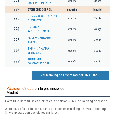
771
pequeña
Orense
SOCIEDAD LIMITADA.
772
EVENT CHIC CORP SL.
pequeña
Madrid
BUMMM GROUP EVENTOS
773
pequeña
Córdoba
DIFERENTES SL.
EXPONGA
774
pequeña
Málaga
ARQUITECTURAS SL.
NOS LAS CANTAMOS
775
pequeña
Madrid
TODAS SL.
THINK-IN PHARMA
776
pequeña
Madrid
SERVICES SL
SUMMUMM
777
pequeña
Madrid
GASTROESPACIO SL.
Ver Ranking de Empresas del CNAE 8230
Posición 68.662
en la provincia de
Madrid
Event Chic Corp Sl. se encuentra en la posición 68.662 del Ranking de Madrid.
A continuación podrá consultar la posición en el ranking de Event Chic Corp
Sl. y empresas con posiciones similares: