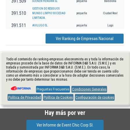
391.509
SOENEN HENDRIK SL
pequeña
Barcelona
GESTION DE RESIDUOS
391.510
MUNDO LIMPIO SOCIEDAD
pequeña
Ciudad Real
LIMITADA.
391.511
AVILUGO SL
pequeña
Lugo
Ver Ranking de Empresas Nacional
Todo el contenido de ranking-empresas.eleconomista.es y toda la información de
empresas procede de la base de datos de INFORMA D&B S.A.U. (S.M.E.) y es
tratada y suministrada por INFORMA D&B S.A.U. (S.M.E.). En todo caso, la
información de empresas que proporcionamos debe ser tenida en cuenta sólo
como un elemento más a considerar a la hora de adoptar decisiones comerciales
y no debe por tanto determinar las mismas.
Preguntas Frecuentes
Condiciones Generales
Política de Privacidad
Política de Cookies
Configuración de cookies
Hay más por ver
Ver Informe de Event Chic Corp Sl.