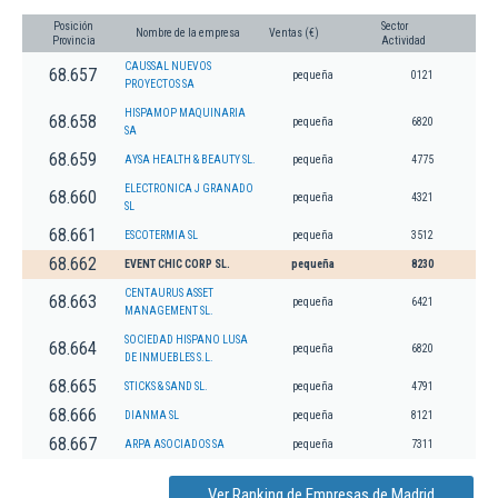
Posición
Sector
Nombre de la empresa
Ventas (€)
Provincia
Actividad
CAUSSAL NUEVOS
68.657
pequeña
0121
PROYECTOS SA
HISPAMOP MAQUINARIA
68.658
pequeña
6820
SA
68.659
AYSA HEALTH & BEAUTY SL.
pequeña
4775
ELECTRONICA J GRANADO
68.660
pequeña
4321
SL
68.661
ESCOTERMIA SL
pequeña
3512
68.662
EVENT CHIC CORP SL.
pequeña
8230
CENTAURUS ASSET
68.663
pequeña
6421
MANAGEMENT SL.
SOCIEDAD HISPANO LUSA
68.664
pequeña
6820
DE INMUEBLES S.L.
68.665
STICKS & SAND SL.
pequeña
4791
68.666
DIANMA SL
pequeña
8121
68.667
ARPA ASOCIADOS SA
pequeña
7311
Ver Ranking de Empresas de Madrid