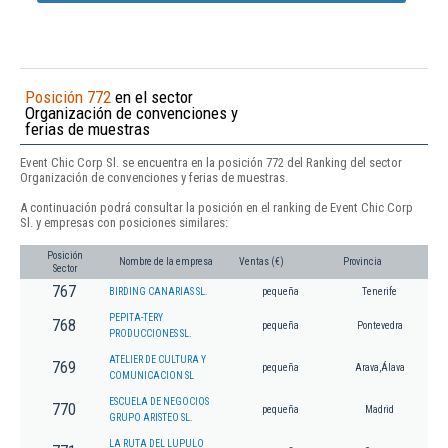
Posición 772
en el sector
Organización de convenciones y
ferias de muestras
Event Chic Corp Sl. se encuentra en la posición 772 del Ranking del sector
Organización de convenciones y ferias de muestras.
A continuación podrá consultar la posición en el ranking de Event Chic Corp
Sl. y empresas con posiciones similares:
Posición
Nombre de la empresa
Ventas (€)
Provincia
Sector
767
BIRDING CANARIAS SL.
pequeña
Tenerife
PEPITA-TERY
768
pequeña
Pontevedra
PRODUCCIONES SL.
ATELIER DE CULTURA Y
769
pequeña
Arava,Álava
COMUNICACION SL
ESCUELA DE NEGOCIOS
770
pequeña
Madrid
GRUPO ARISTEO SL.
LA RUTA DEL LUPULO