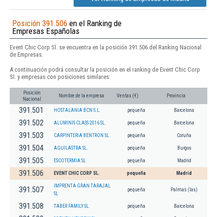
Posición 391.506
en el Ranking de
Empresas Españolas
Event Chic Corp Sl. se encuentra en la posición 391.506 del Ranking Nacional
de Empresas.
A continuación podrá consultar la posición en el ranking de Event Chic Corp
Sl. y empresas con posiciones similares:
Posición
Nombre de la empresa
Ventas (€)
Provincia
Nacional
391.501
HOSTALANIA BCN S.L.
pequeña
Barcelona
391.502
ALUMINIS CLASS 2016 SL.
pequeña
Barcelona
391.503
CARPINTERIA BENTRON SL
pequeña
Coruña
391.504
AGUILASTRA SL.
pequeña
Burgos
391.505
ESCOTERMIA SL
pequeña
Madrid
391.506
EVENT CHIC CORP SL.
pequeña
Madrid
IMPRENTA GRAN TARAJAL
391.507
pequeña
Palmas (las)
SL
391.508
TABER FAMILY SL.
pequeña
Barcelona