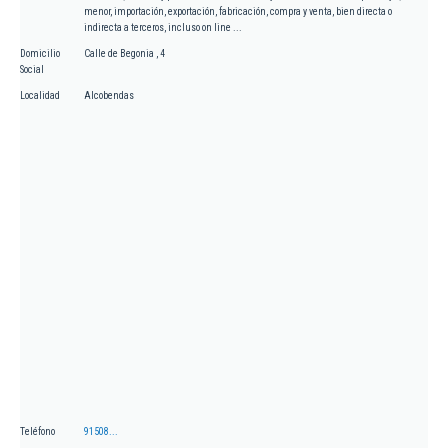
menor, importación, exportación, fabricación, compra y venta, bien directa o
indirecta a terceros, incluso on line ...
Domicilio
Calle de Begonia , 4
Social
Localidad
Alcobendas
Teléfono
91508...