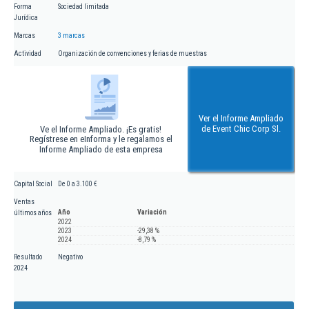
Forma
Sociedad limitada
Jurídica
Marcas
3 marcas
Actividad
Organización de convenciones y ferias de muestras
Ver el Informe Ampliado
de Event Chic Corp Sl.
Ve el Informe Ampliado. ¡Es gratis!
Regístrese en eInforma y le regalamos el
Informe Ampliado de esta empresa
Capital Social
De 0 a 3.100 €
Ventas
Año
Variación
últimos años
2022
2023
-29,38 %
2024
-8,79 %
Resultado
Negativo
2024