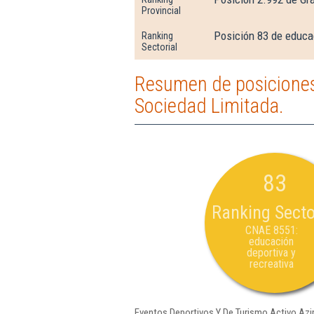
Provincial
Posición 83 de educac
Ranking
Sectorial
Resumen de posiciones
Sociedad Limitada.
83
Ranking Secto
CNAE 8551:
educación
deportiva y
recreativa
Eventos Deportivos Y De Turismo Activo Azi