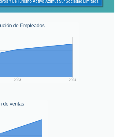
ivos Y De Turismo Activo Azimut Sur Sociedad Limitada.
lución de Empleados
2023
2024
n de ventas