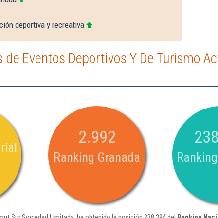
ión deportiva y recreativa
 de Eventos Deportivos Y De Turismo Ac
2.992
238
rial
Ranking Granada
Ranking
mut Sur Sociedad Limitada. ha obtenido la posición 238.394 del
Ranking Naci