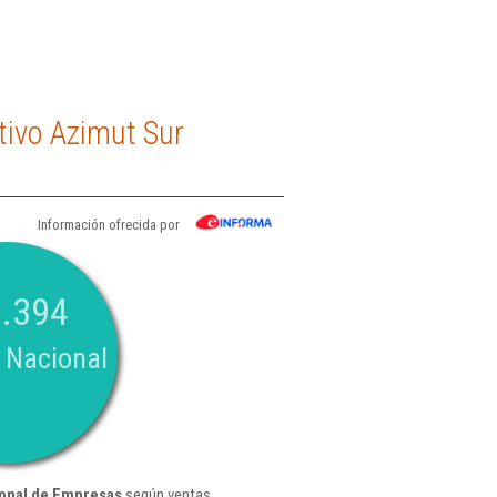
tivo Azimut Sur
Información ofrecida por
.394
 Nacional
onal de Empresas
según ventas ,