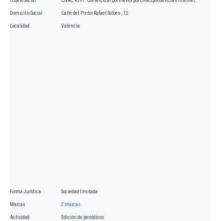
Objeto Social
CNAE 4791. Comercio al por menor por correspondencia o internet.
Domicilio Social
Calle del Pintor Rafael Solbes , 12
Localidad
Valencia
Forma Jurídica
Sociedad limitada
Marcas
2 marcas
Actividad
Edición de periódicos