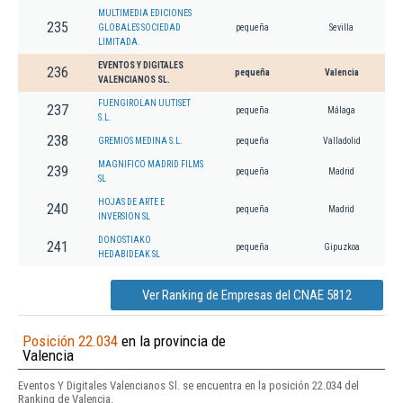
MULTIMEDIA EDICIONES
235
GLOBALES SOCIEDAD
pequeña
Sevilla
LIMITADA.
EVENTOS Y DIGITALES
236
pequeña
Valencia
VALENCIANOS SL.
FUENGIROLAN UUTISET
237
pequeña
Málaga
S.L.
238
GREMIOS MEDINA S.L.
pequeña
Valladolid
MAGNIFICO MADRID FILMS
239
pequeña
Madrid
SL
HOJAS DE ARTE E
240
pequeña
Madrid
INVERSION SL
DONOSTIAKO
241
pequeña
Gipuzkoa
HEDABIDEAK SL
Ver Ranking de Empresas del CNAE 5812
Posición 22.034
en la provincia de
Valencia
Eventos Y Digitales Valencianos Sl. se encuentra en la posición 22.034 del
Ranking de Valencia.