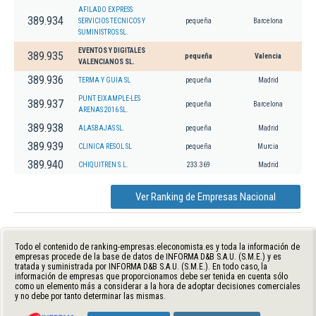
AFILADO EXPRESS
389.934
SERVICIOS TECNICOS Y
pequeña
Barcelona
SUMINISTROS SL.
EVENTOS Y DIGITALES
389.935
pequeña
Valencia
VALENCIANOS SL.
389.936
TERMA Y GUIA SL
pequeña
Madrid
PUNT EIXAMPLE-LES
389.937
pequeña
Barcelona
ARENAS 2016 SL.
389.938
ALASBAJAS SL.
pequeña
Madrid
389.939
CLINICA RESOL SL
pequeña
Murcia
389.940
CHIQUITREN S.L.
233.369
Madrid
Ver Ranking de Empresas Nacional
Todo el contenido de ranking-empresas.eleconomista.es y toda la información de
empresas procede de la base de datos de INFORMA D&B S.A.U. (S.M.E.) y es
tratada y suministrada por INFORMA D&B S.A.U. (S.M.E.). En todo caso, la
información de empresas que proporcionamos debe ser tenida en cuenta sólo
como un elemento más a considerar a la hora de adoptar decisiones comerciales
y no debe por tanto determinar las mismas.