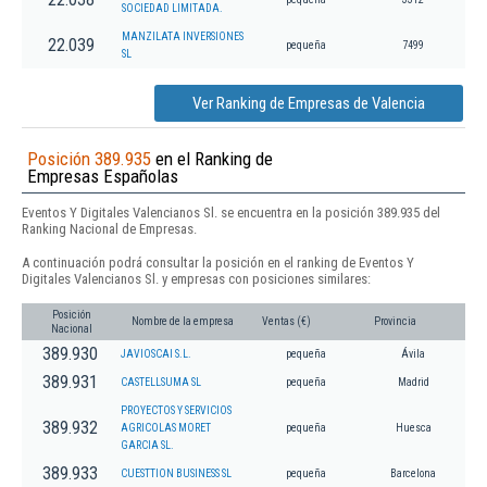
SOCIEDAD LIMITADA.
MANZILATA INVERSIONES
22.039
pequeña
7499
SL
Ver Ranking de Empresas de Valencia
Posición 389.935
en el Ranking de
Empresas Españolas
Eventos Y Digitales Valencianos Sl. se encuentra en la posición 389.935 del
Ranking Nacional de Empresas.
A continuación podrá consultar la posición en el ranking de Eventos Y
Digitales Valencianos Sl. y empresas con posiciones similares:
Posición
Nombre de la empresa
Ventas (€)
Provincia
Nacional
389.930
JAVIOSCAI S.L.
pequeña
Ávila
389.931
CASTELLSUMA SL
pequeña
Madrid
PROYECTOS Y SERVICIOS
389.932
AGRICOLAS MORET
pequeña
Huesca
GARCIA SL.
389.933
CUESTTION BUSINESS SL
pequeña
Barcelona