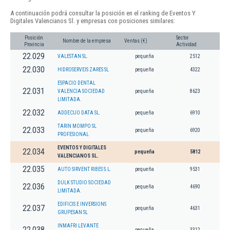
A continuación podrá consultar la posición en el ranking de Eventos Y
Digitales Valencianos Sl. y empresas con posiciones similares:
Posición
Sector
Nombre de la empresa
Ventas (€)
Provincia
Actividad
22.029
VALESTAN SL.
pequeña
2512
22.030
HIDROSERVEIS ZARES SL
pequeña
4322
ESPACIO DENTAL
22.031
VALENCIA SOCIEDAD
pequeña
8623
LIMITADA.
22.032
ADDECUO DATA SL.
pequeña
6910
TARIN MOMPO SL
22.033
pequeña
6920
PROFESIONAL
EVENTOS Y DIGITALES
22.034
pequeña
5812
VALENCIANOS SL.
22.035
AUTO SIRVENT RIBES S.L.
pequeña
9531
DULK STUDIO SOCIEDAD
22.036
pequeña
4690
LIMITADA.
EDIFICIS E INVERSIONS
22.037
pequeña
4631
GRUPESAN SL
INMAFRI LEVANTE
22.038
pequeña
3312