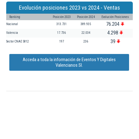
Evolución posiciones 2023 vs 2024 - Ventas
Ranking
Posición 2023
Posición 2024
Evolución Posiciones
76.204
Nacional
313.731
389.935
4.298
Valencia
17.736
22.034
39
Sector CNAE 5812
197
236
Acceda a toda la información de Eventos Y Digitales
Valencianos Sl.