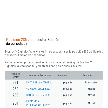
Posición 236
en el sector Edición
de periódicos
Eventos Y Digitales Valencianos Sl. se encuentra en la posición 236 del Ranking
del sector Edición de periódicos.
A continuación podrá consultar la posición en el ranking de Eventos Y
Digitales Valencianos Sl. y empresas con posiciones similares:
Posición
Nombre de la empresa
Ventas (€)
Provincia
Sector
231
EDITORIAL LANCELOT SL
pequeña
Palmas (las)
232
VOICES OF LEADERS SL.
pequeña
Madrid
233
GRUPO PUNTO MICE SL.
pequeña
Madrid
EDICIONES Y
234
pequeña
Madrid
PUBLICACIONES TROY SL