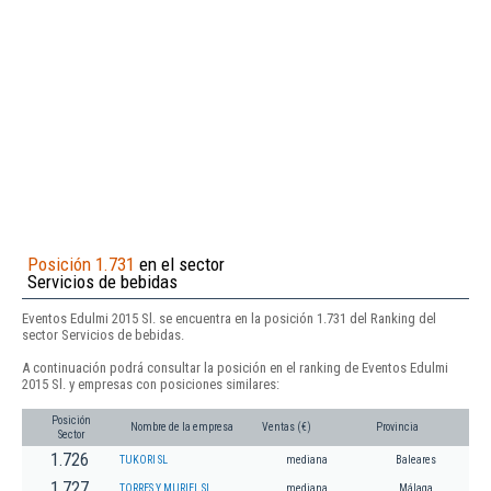
Posición 1.731
en el sector
Servicios de bebidas
Eventos Edulmi 2015 Sl. se encuentra en la posición 1.731 del Ranking del
sector Servicios de bebidas.
A continuación podrá consultar la posición en el ranking de Eventos Edulmi
2015 Sl. y empresas con posiciones similares:
Posición
Nombre de la empresa
Ventas (€)
Provincia
Sector
1.726
TUKORI SL
mediana
Baleares
1.727
TORRES Y MURIEL SL
mediana
Málaga