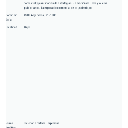
comercial y planificación de estrategias. -La edición de libros y folletos
publicitarios. -La explotación comercial de bar, sidrería, ca
Domicilio
Calle Argandona , 21 - 1 DR
Social
Localidad
Gijon
Forma
Sociedad limitada unipersonal
Jurídica