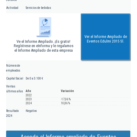
Actividad
Servicios de bebidas
Ver el Informe Ampliado de
Eventos Edulmi 2015 Sl.
Ve el Informe Ampliado. ¡Es gratis!
Regístrese en eInforma y le regalamos
el Informe Ampliado de esta empresa
Número de
empleados
Capital Social
De 0 a 3.100 €
Ventas
Año
Variación
últimos años
2022
2023
-17,06 %
2024
10,86 %
Resultado
Negativo
2024