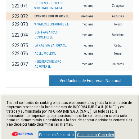
CUBBE SELF STORAGE
222.071
mediana
Zaragoza
SOCIEDAD LIMITADA.
222.072
EVENTOS EDULMI 2015 SL.
mediana
Asturias
222.073
SINATEC ELECTRONICS S.L.
mediana
Toledo
BCN FRAGANCES
222.074
mediana
Barcelona
COSMETICS SL.
222.075
LA KALIMA ZAHORA SL.
mediana
Cádiz
222.076
ADELL MOLES SL
mediana
Teruel
HEREDEROS DE MIRO
222.077
mediana
Baleares
ADROVER SL
Ver Ranking de Empresas Nacional
Todo el contenido de ranking-empresas.eleconomista.es y toda la información de
empresas procede de la base de datos de INFORMA D&B S.A.U. (S.M.E.) y es
tratada y suministrada por INFORMA D&B S.A.U. (S.M.E.). En todo caso, la
información de empresas que proporcionamos debe ser tenida en cuenta sólo
como un elemento más a considerar a la hora de adoptar decisiones comerciales
y no debe por tanto determinar las mismas.
Preguntas Frecuentes
Condiciones Generales