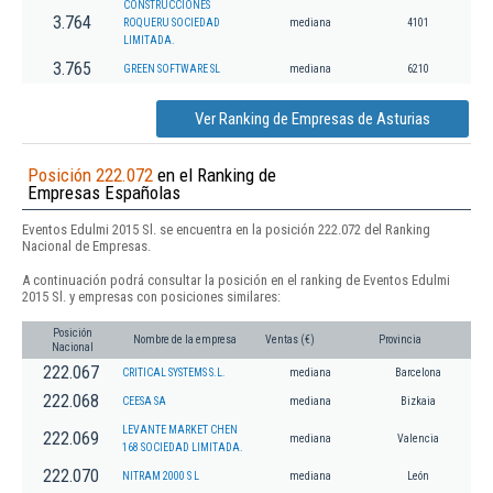
CONSTRUCCIONES
3.764
ROQUERU SOCIEDAD
mediana
4101
LIMITADA.
3.765
GREEN SOFTWARE SL
mediana
6210
Ver Ranking de Empresas de Asturias
Posición 222.072
en el Ranking de
Empresas Españolas
Eventos Edulmi 2015 Sl. se encuentra en la posición 222.072 del Ranking
Nacional de Empresas.
A continuación podrá consultar la posición en el ranking de Eventos Edulmi
2015 Sl. y empresas con posiciones similares:
Posición
Nombre de la empresa
Ventas (€)
Provincia
Nacional
222.067
CRITICAL SYSTEMS S.L.
mediana
Barcelona
222.068
CEESA SA
mediana
Bizkaia
LEVANTE MARKET CHEN
222.069
mediana
Valencia
168 SOCIEDAD LIMITADA.
222.070
NITRAM 2000 S L
mediana
León