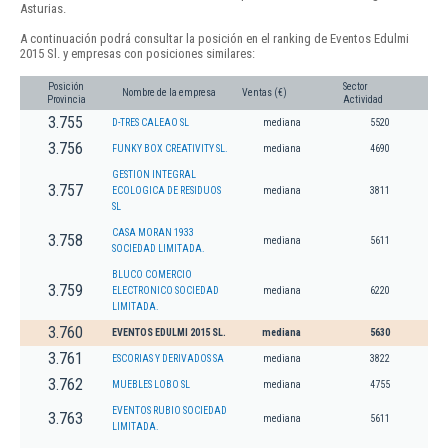
Asturias.
A continuación podrá consultar la posición en el ranking de Eventos Edulmi
2015 Sl. y empresas con posiciones similares:
Posición
Sector
Nombre de la empresa
Ventas (€)
Provincia
Actividad
3.755
D-TRES CALEAO SL
mediana
5520
3.756
FUNKY BOX CREATIVITY SL.
mediana
4690
GESTION INTEGRAL
3.757
ECOLOGICA DE RESIDUOS
mediana
3811
SL
CASA MORAN 1933
3.758
mediana
5611
SOCIEDAD LIMITADA.
BLUCO COMERCIO
3.759
ELECTRONICO SOCIEDAD
mediana
6220
LIMITADA.
3.760
EVENTOS EDULMI 2015 SL.
mediana
5630
3.761
ESCORIAS Y DERIVADOS SA
mediana
3822
3.762
MUEBLES LOBO SL
mediana
4755
EVENTOS RUBIO SOCIEDAD
3.763
mediana
5611
LIMITADA.