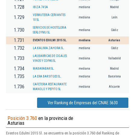
1.728
IBIZA 74 SA
mediana
Madrid
VERMUTERIA CERVANTES
1.729
mediana
León
10 SL
SERVICIOS DE HOSTELERIA
1.730
mediana
Cádiz
SERLOYMU SL
1.731
EVENTOS EDULMI 2015 SL.
mediana
Asturias
1.732
LA KALIMA ZAHORA SL.
mediana
Cádiz
LAS BARRICAS DE CIGALES
1.733
mediana
Valladolid
VINOS Y COPAS SL
1.734
MABARABAR SL.
mediana
Madrid
1.735
LA ERA BAR SITGES SL.
mediana
Barcelona
CAFETERIA RESTAURANTE
1.736
mediana
Alicante
MANOLO Y PEPITO SL
Ver Ranking de Empresas del CNAE 5630
Posición 3.760
en la provincia de
Asturias
Eventos Edulmi 2015 Sl. se encuentra en la posición 3.760 del Ranking de