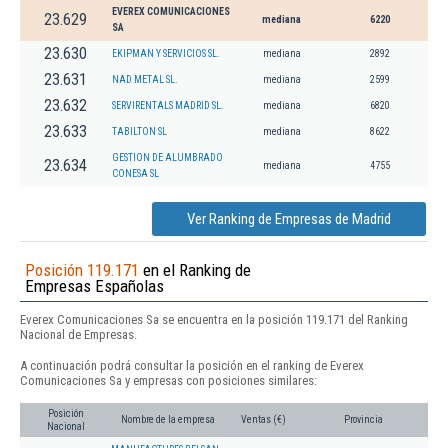
EVEREX COMUNICACIONES
23.629
mediana
6220
SA
23.630
EKIPMAN Y SERVICIOS SL.
mediana
2892
23.631
NAD METAL SL.
mediana
2599
23.632
SERVIRENTALS MADRID SL.
mediana
6820
23.633
TABILTON SL
mediana
8622
GESTION DE ALUMBRADO
23.634
mediana
4755
CONESA SL
Ver Ranking de Empresas de Madrid
Posición 119.171
en el Ranking de
Empresas Españolas
Everex Comunicaciones Sa se encuentra en la posición 119.171 del Ranking
Nacional de Empresas.
A continuación podrá consultar la posición en el ranking de Everex
Comunicaciones Sa y empresas con posiciones similares:
Posición
Nombre de la empresa
Ventas (€)
Provincia
Nacional