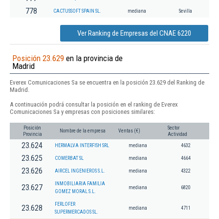
778
CACTUSSOFT SPAIN SL.
mediana
Sevilla
Ver Ranking de Empresas del CNAE 6220
Posición 23.629
en la provincia de
Madrid
Everex Comunicaciones Sa se encuentra en la posición 23.629 del Ranking de
Madrid.
A continuación podrá consultar la posición en el ranking de Everex
Comunicaciones Sa y empresas con posiciones similares:
Posición
Sector
Nombre de la empresa
Ventas (€)
Provincia
Actividad
23.624
HERMALVA INTERFISH SRL
mediana
4632
23.625
COMERBAT SL
mediana
4664
23.626
AIRCEL INGENIEROS S.L.
mediana
4322
INMOBILIARIA FAMILIA
23.627
mediana
6820
GOMEZ MORAL S.L.
FERLOFER
23.628
mediana
4711
SUPERMERCADOS SL.