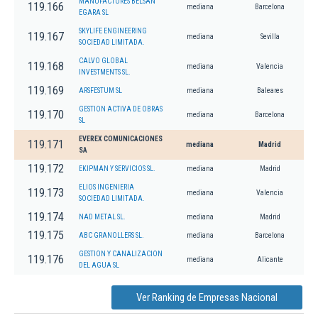
MANUFACTURES BELSAN
119.166
mediana
Barcelona
EGARA SL
SKYLIFE ENGINEERING
119.167
mediana
Sevilla
SOCIEDAD LIMITADA.
CALVO GLOBAL
119.168
mediana
Valencia
INVESTMENTS SL.
119.169
ARSFESTUM SL
mediana
Baleares
GESTION ACTIVA DE OBRAS
119.170
mediana
Barcelona
SL
EVEREX COMUNICACIONES
119.171
mediana
Madrid
SA
119.172
EKIPMAN Y SERVICIOS SL.
mediana
Madrid
ELIOS INGENIERIA
119.173
mediana
Valencia
SOCIEDAD LIMITADA.
119.174
NAD METAL SL.
mediana
Madrid
119.175
ABC GRANOLLERS SL.
mediana
Barcelona
GESTION Y CANALIZACION
119.176
mediana
Alicante
DEL AGUA SL
Ver Ranking de Empresas Nacional