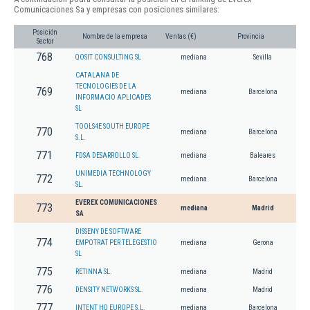
Comunicaciones Sa y empresas con posiciones similares:
Posición
Nombre de la empresa
Ventas (€)
Provincia
Sector
768
QOSIT CONSULTING SL
mediana
Sevilla
CATALANA DE
TECNOLOGIES DE LA
769
mediana
Barcelona
INFORMACIO APLICADES
SL
TOOLS4E SOUTH EUROPE
770
mediana
Barcelona
S.L.
771
FDSA DESARROLLO SL.
mediana
Baleares
UNIMEDIA TECHNOLOGY
772
mediana
Barcelona
SL.
EVEREX COMUNICACIONES
773
mediana
Madrid
SA
DISSENY DE SOFTWARE
774
EMPOTRAT PER TELEGESTIO
mediana
Gerona
SL
775
RETINNA SL.
mediana
Madrid
776
DENSITY NETWORKS SL.
mediana
Madrid
777
INTENT HQ EUROPE S.L.
mediana
Barcelona