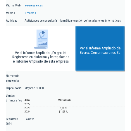
Página Web
www.everex.es
Marcas
1 marcas
Actividad
Actividades de consultoría informática y gestión de instalaciones informáticas
Ver el Informe Ampliado de
Everex Comunicaciones Sa
Ve el Informe Ampliado. ¡Es gratis!
Regístrese en eInforma y le regalamos
el Informe Ampliado de esta empresa
Número de
empleados
Capital Social
Mayor de 60.000 €
Ventas
Año
Variación
últimos años
2022
2023
12,38 %
2024
-11,55 %
Resultado
Positivo
2024