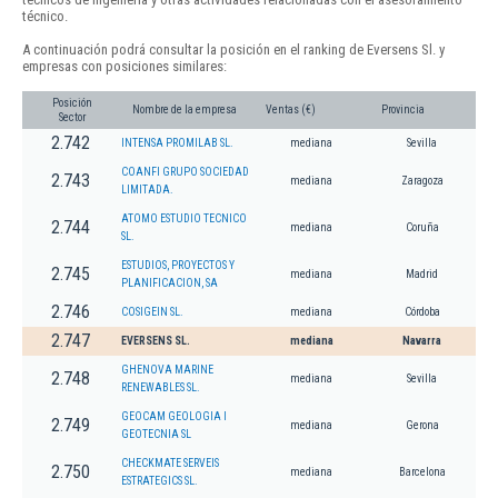
técnico.
A continuación podrá consultar la posición en el ranking de Eversens Sl. y
empresas con posiciones similares:
Posición
Nombre de la empresa
Ventas (€)
Provincia
Sector
2.742
INTENSA PROMILAB SL.
mediana
Sevilla
COANFI GRUPO SOCIEDAD
2.743
mediana
Zaragoza
LIMITADA.
ATOMO ESTUDIO TECNICO
2.744
mediana
Coruña
SL.
ESTUDIOS, PROYECTOS Y
2.745
mediana
Madrid
PLANIFICACION, SA
2.746
COSIGEIN SL.
mediana
Córdoba
2.747
EVERSENS SL.
mediana
Navarra
GHENOVA MARINE
2.748
mediana
Sevilla
RENEWABLES SL.
GEOCAM GEOLOGIA I
2.749
mediana
Gerona
GEOTECNIA SL
CHECKMATE SERVEIS
2.750
mediana
Barcelona
ESTRATEGICS SL.