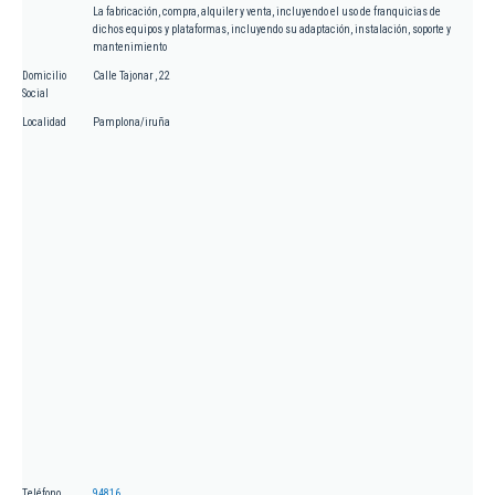
La fabricación, compra, alquiler y venta, incluyendo el uso de franquicias de
dichos equipos y plataformas, incluyendo su adaptación, instalación, soporte y
mantenimiento
Domicilio
Calle Tajonar , 22
Social
Localidad
Pamplona/iruña
Teléfono
94816...