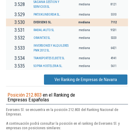
SAGANA GESTION Y
3.528
mediana
8121
SERVICIOS SL
3.529
PATXIKUNBORDA SL.
mediana
5510
3.530
EVERSENS SL.
mediana
7112
3.531
RABAL-AUTO SL
mediana
9531
3.532
ORAINTXE SL
mediana
5320
INVERSIONES Y ALQUILERES
3.533
mediana
6421
PMK 2012 SL.
3.534
TRANSPORTES ELBETE SL
mediana
4941
3.535
SOPRA HOSTELERIA SL.
mediana
5611
Ver Ranking de Empresas de Navarra
Posición 212.803
en el Ranking de
Empresas Españolas
Eversens Sl. se encuentra en la posición 212.803 del Ranking Nacional de
Empresas.
A continuación podrá consultar la posición en el ranking de Eversens Sl. y
empresas con posiciones similares: