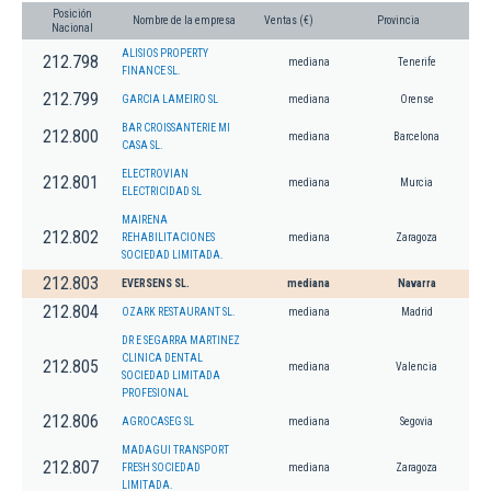
Posición
Nombre de la empresa
Ventas (€)
Provincia
Nacional
ALISIOS PROPERTY
212.798
mediana
Tenerife
FINANCE SL.
212.799
GARCIA LAMEIRO SL
mediana
Orense
BAR CROISSANTERIE MI
212.800
mediana
Barcelona
CASA SL.
ELECTROVIAN
212.801
mediana
Murcia
ELECTRICIDAD SL
MAIRENA
212.802
REHABILITACIONES
mediana
Zaragoza
SOCIEDAD LIMITADA.
212.803
EVERSENS SL.
mediana
Navarra
212.804
OZARK RESTAURANT SL.
mediana
Madrid
DR E SEGARRA MARTINEZ
CLINICA DENTAL
212.805
mediana
Valencia
SOCIEDAD LIMITADA
PROFESIONAL
212.806
AGROCASEG SL
mediana
Segovia
MADAGUI TRANSPORT
212.807
FRESH SOCIEDAD
mediana
Zaragoza
LIMITADA.