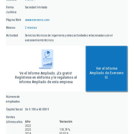
Forma
Sociedad limitada
Jurídica
Página Web
www.eversens.com
Marcas
2 marcas
Actividad
Servicios técnicos de ingeniería y otras actividades relacionadas con el
asesoramiento técnico
Ver el Informe
Ampliado de Eversens
Ve el Informe Ampliado. ¡Es gratis!
Regístrese en eInforma y le regalamos el
Sl.
Informe Ampliado de esta empresa
Número de
empleados
Capital Social
De 3.100 a 60.000 €
Ventas
Año
Variación
últimos años
2022
2023
159,78 %
2024
93,93 %