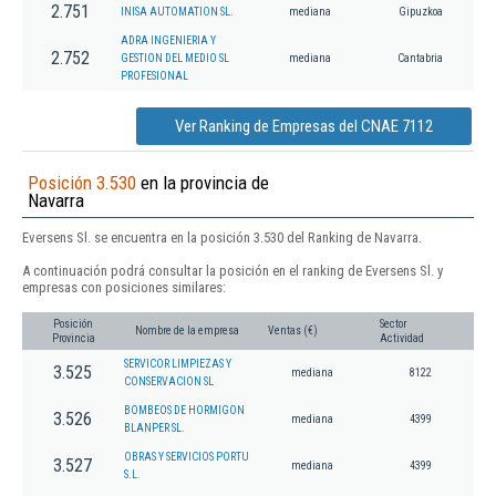
2.751
INISA AUTOMATION SL.
mediana
Gipuzkoa
ADRA INGENIERIA Y
2.752
GESTION DEL MEDIO SL
mediana
Cantabria
PROFESIONAL
Ver Ranking de Empresas del CNAE 7112
Posición 3.530
en la provincia de
Navarra
Eversens Sl. se encuentra en la posición 3.530 del Ranking de Navarra.
A continuación podrá consultar la posición en el ranking de Eversens Sl. y
empresas con posiciones similares:
Posición
Sector
Nombre de la empresa
Ventas (€)
Provincia
Actividad
SERVICOR LIMPIEZAS Y
3.525
mediana
8122
CONSERVACION SL
BOMBEOS DE HORMIGON
3.526
mediana
4399
BLANPER SL.
OBRAS Y SERVICIOS PORTU
3.527
mediana
4399
S.L.