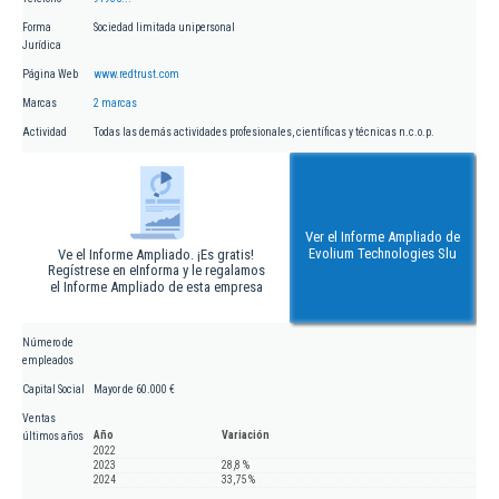
Forma
Sociedad limitada unipersonal
Jurídica
Página Web
www.redtrust.com
Marcas
2 marcas
Actividad
Todas las demás actividades profesionales, científicas y técnicas n.c.o.p.
Ver el Informe Ampliado de
Evolium Technologies Slu
Ve el Informe Ampliado. ¡Es gratis!
Regístrese en eInforma y le regalamos
el Informe Ampliado de esta empresa
Número de
empleados
Capital Social
Mayor de 60.000 €
Ventas
Año
Variación
últimos años
2022
2023
28,8 %
2024
33,75 %