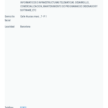
INFORMATICOS E INFRAESTRUCTURAS TELEMATICAS. DESARROLLO,
COMERCIALIZACION, MANTENIMIENTO DE PROGRAMAS DE ORDENADOR Y
SOFTWARE, ETC
Domicilio
Calle Ausias marc , 7 - P. 1
Social
Localidad
Barcelona
Teléfono
91905...