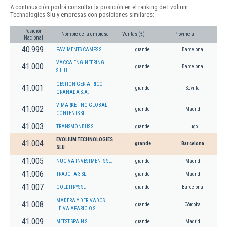
A continuación podrá consultar la posición en el ranking de Evolium
Technologies Slu y empresas con posiciones similares:
Posición
Nombre de la empresa
Ventas (€)
Provincia
Nacional
40.999
PAVIMENTS CAMPS SL
grande
Barcelona
VACCA ENGINEERING
41.000
grande
Barcelona
S.L.U.
GESTION GERIATRICO
41.001
grande
Sevilla
GRANADA S.A.
VIMARKETING GLOBAL
41.002
grande
Madrid
CONTENTS SL.
41.003
TRANSMONBUS SL
grande
Lugo
EVOLIUM TECHNOLOGIES
41.004
grande
Barcelona
SLU
41.005
NUCIVA INVESTMENTS SL.
grande
Madrid
41.006
TRAJOTA 3 SL.
grande
Madrid
41.007
GOLDITRYS SL
grande
Barcelona
MADERA Y DERIVADOS
41.008
grande
Córdoba
LEIVA APARICIO SL.
41.009
MEEST SPAIN SL.
grande
Madrid