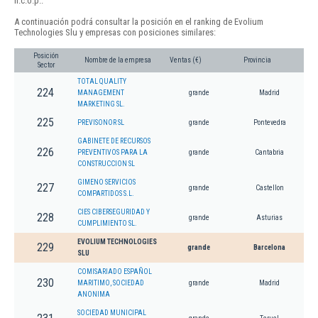
n.c.o.p..
A continuación podrá consultar la posición en el ranking de Evolium
Technologies Slu y empresas con posiciones similares:
Posición
Nombre de la empresa
Ventas (€)
Provincia
Sector
TOTAL QUALITY
224
MANAGEMENT
grande
Madrid
MARKETING SL.
225
PREVISONOR SL
grande
Pontevedra
GABINETE DE RECURSOS
226
PREVENTIVOS PARA LA
grande
Cantabria
CONSTRUCCION SL
GIMENO SERVICIOS
227
grande
Castellon
COMPARTIDOS S.L.
CIES CIBERSEGURIDAD Y
228
grande
Asturias
CUMPLIMIENTO SL.
EVOLIUM TECHNOLOGIES
229
grande
Barcelona
SLU
COMISARIADO ESPAÑOL
230
MARITIMO, SOCIEDAD
grande
Madrid
ANONIMA
SOCIEDAD MUNICIPAL