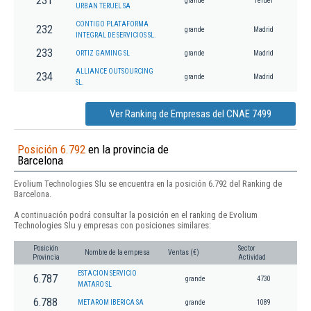
231
grande
Teruel
URBAN TERUEL SA
CONTIGO PLATAFORMA
232
grande
Madrid
INTEGRAL DE SERVICIOS SL.
233
ORTIZ GAMING SL
grande
Madrid
ALLIANCE OUTSOURCING
234
grande
Madrid
SL.
Ver Ranking de Empresas del CNAE 7499
Posición 6.792
en la provincia de
Barcelona
Evolium Technologies Slu se encuentra en la posición 6.792 del Ranking de
Barcelona.
A continuación podrá consultar la posición en el ranking de Evolium
Technologies Slu y empresas con posiciones similares:
Posición
Sector
Nombre de la empresa
Ventas (€)
Provincia
Actividad
ESTACION SERVICIO
6.787
grande
4730
MATARO SL
6.788
METAROM IBERICA SA
grande
1089