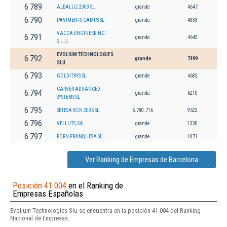
6.789
ALEALUZ 2003 SL
grande
4647
6.790
PAVIMENTS CAMPS SL
grande
4333
VACCA ENGINEERING
6.791
grande
4643
S.L.U.
EVOLIUM TECHNOLOGIES
6.792
grande
7499
SLU
6.793
GOLDITRYS SL
grande
4682
CARVER ADVANCED
6.794
grande
6210
SYSTEMS SL
6.795
SETESA BCN 2006 SL
5.780.716
9522
6.796
VELLUTS, SA
grande
1330
6.797
FORN FRANQUESA SL
grande
1071
Ver Ranking de Empresas de Barcelona
Posición 41.004
en el Ranking de
Empresas Españolas
Evolium Technologies Slu se encuentra en la posición 41.004 del Ranking
Nacional de Empresas.