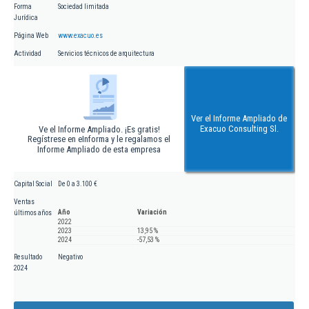
Forma
Sociedad limitada
Jurídica
Página Web
www.exacuo.es
Actividad
Servicios técnicos de arquitectura
Ver el Informe Ampliado de
Exacuo Consulting Sl.
Ve el Informe Ampliado. ¡Es gratis!
Regístrese en eInforma y le regalamos el
Informe Ampliado de esta empresa
Capital Social
De 0 a 3.100 €
Ventas
Año
Variación
últimos años
2022
2023
13,95 %
2024
-57,53 %
Resultado
Negativo
2024