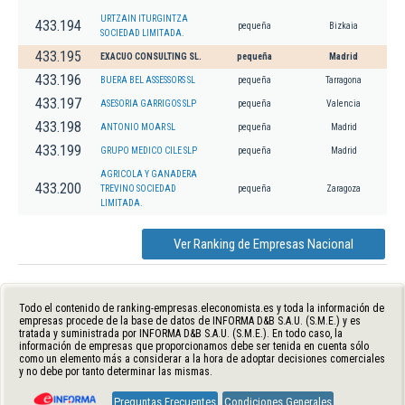
URTZAIN ITURGINTZA
433.194
pequeña
Bizkaia
SOCIEDAD LIMITADA.
433.195
EXACUO CONSULTING SL.
pequeña
Madrid
433.196
BUERA BEL ASSESSORS SL
pequeña
Tarragona
433.197
ASESORIA GARRIGOS SLP
pequeña
Valencia
433.198
ANTONIO MOAR SL
pequeña
Madrid
433.199
GRUPO MEDICO CILE SLP
pequeña
Madrid
AGRICOLA Y GANADERA
433.200
TREVINO SOCIEDAD
pequeña
Zaragoza
LIMITADA.
Ver Ranking de Empresas Nacional
Todo el contenido de ranking-empresas.eleconomista.es y toda la información de
empresas procede de la base de datos de INFORMA D&B S.A.U. (S.M.E.) y es
tratada y suministrada por INFORMA D&B S.A.U. (S.M.E.). En todo caso, la
información de empresas que proporcionamos debe ser tenida en cuenta sólo
como un elemento más a considerar a la hora de adoptar decisiones comerciales
y no debe por tanto determinar las mismas.
Preguntas Frecuentes
Condiciones Generales