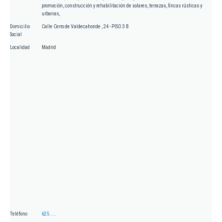
promoción, construcción y rehabilitación de solares, terrazas, fincas rústicas y
urbanas,
Domicilio
Calle Cerro de Valdecahonde , 24 - PISO 3 B
Social
Localidad
Madrid
Teléfono
625.....