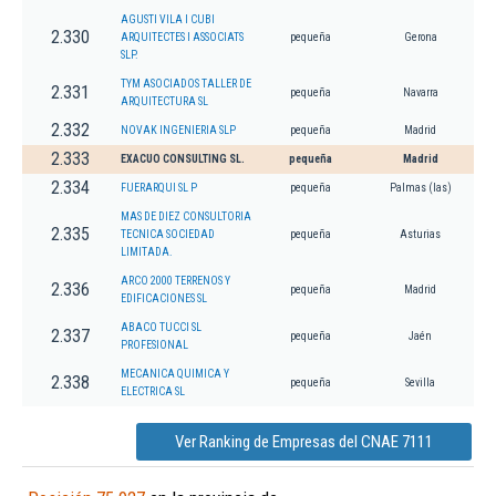
AGUSTI VILA I CUBI
2.330
ARQUITECTES I ASSOCIATS
pequeña
Gerona
SLP.
TYM ASOCIADOS TALLER DE
2.331
pequeña
Navarra
ARQUITECTURA SL
2.332
NOVAK INGENIERIA SLP
pequeña
Madrid
2.333
EXACUO CONSULTING SL.
pequeña
Madrid
2.334
FUERARQUI SL P
pequeña
Palmas (las)
MAS DE DIEZ CONSULTORIA
2.335
TECNICA SOCIEDAD
pequeña
Asturias
LIMITADA.
ARCO 2000 TERRENOS Y
2.336
pequeña
Madrid
EDIFICACIONES SL
ABACO TUCCI SL
2.337
pequeña
Jaén
PROFESIONAL
MECANICA QUIMICA Y
2.338
pequeña
Sevilla
ELECTRICA SL
Ver Ranking de Empresas del CNAE 7111