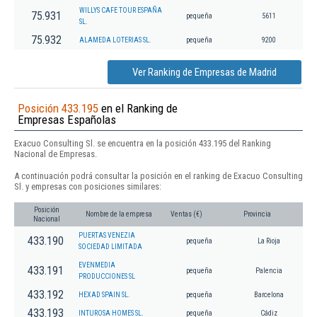
WILLYS CAFE TOUR ESPAÑA
75.931
pequeña
5611
SL.
75.932
ALAMEDA LOTERIAS SL.
pequeña
9200
Ver Ranking de Empresas de Madrid
Posición 433.195
en el Ranking de
Empresas Españolas
Exacuo Consulting Sl. se encuentra en la posición 433.195 del Ranking
Nacional de Empresas.
A continuación podrá consultar la posición en el ranking de Exacuo Consulting
Sl. y empresas con posiciones similares:
Posición
Nombre de la empresa
Ventas (€)
Provincia
Nacional
PUERTAS VENEZIA
433.190
pequeña
La Rioja
SOCIEDAD LIMITADA
EVENMEDIA
433.191
pequeña
Palencia
PRODUCCIONES SL
433.192
HEXAD SPAIN SL.
pequeña
Barcelona
433.193
INTUROSA HOMES SL.
pequeña
Cádiz