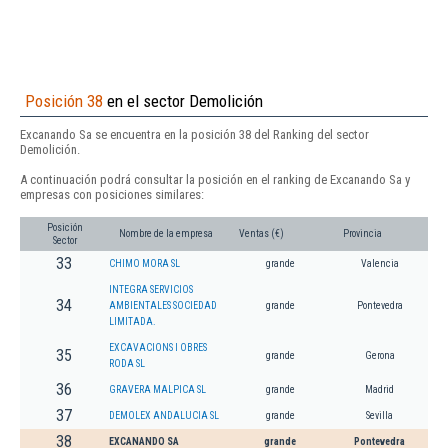
Posición 38
en el sector Demolición
Excanando Sa se encuentra en la posición 38 del Ranking del sector
Demolición.
A continuación podrá consultar la posición en el ranking de Excanando Sa y
empresas con posiciones similares:
Posición
Nombre de la empresa
Ventas (€)
Provincia
Sector
33
CHIMO MORA SL
grande
Valencia
INTEGRA SERVICIOS
34
AMBIENTALES SOCIEDAD
grande
Pontevedra
LIMITADA.
EXCAVACIONS I OBRES
35
grande
Gerona
RODA SL
36
GRAVERA MALPICA SL
grande
Madrid
37
DEMOLEX ANDALUCIA SL
grande
Sevilla
38
EXCANANDO SA
grande
Pontevedra