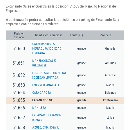
Excanando Sa se encuentra en la posición 51.655 del Ranking Nacional de
Empresas.
A continuación podrá consultar la posición en el ranking de Excanando Sa y
empresas con posiciones similares:
Posición
Nombre de la empresa
Ventas (€)
Provincia
Nacional
CARBURANTES LA
51.650
HERRADURA SOCIEDAD
grande
Granada
LIMITADA.
MAHER GONZALEZ
51.651
grande
Asturias
IGLESIAS SL.
LOGICER AGROCOMERCIAL
51.652
grande
Albacete
SOCIEDAD LIMITADA.
51.653
EMER VETERINARIA SLU
grande
Madrid
51.654
CASA CAPO SA
grande
Baleares
51.655
EXCANANDO SA
grande
Pontevedra
51.656
MANILE SA
grande
Madrid
EXCAVACIONS RAMON
51.657
grande
Lérida
ROMA SL
51.658
AZULEJOS D. ROSA SL
grande
Madrid