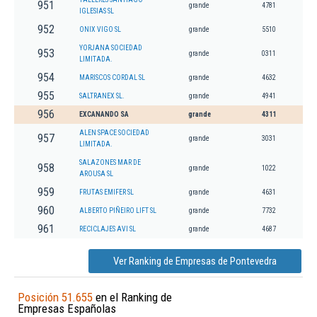
951
grande
4781
IGLESIAS SL
952
ONIX VIGO SL
grande
5510
YORJANA SOCIEDAD
953
grande
0311
LIMITADA.
954
MARISCOS CORDAL SL
grande
4632
955
SALTRANEX SL.
grande
4941
956
EXCANANDO SA
grande
4311
ALEN SPACE SOCIEDAD
957
grande
3031
LIMITADA.
SALAZONES MAR DE
958
grande
1022
AROUSA SL
959
FRUTAS EMIFER SL
grande
4631
960
ALBERTO PIÑEIRO LIFT SL
grande
7732
961
RECICLAJES AVI SL
grande
4687
Ver Ranking de Empresas de Pontevedra
Posición 51.655
en el Ranking de
Empresas Españolas