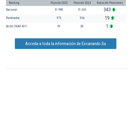
Ranking
Posición 2023
Posición 2024
Evolución Posiciones
343
Nacional
51.998
51.655
19
Pontevedra
975
956
1
Sector CNAE 4311
39
38
Acceda a toda la información de Excanando Sa