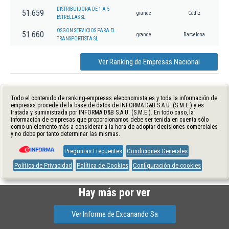
DISTRIBUIDORA DE 1 A 5
51.659
grande
Cádiz
ESTRELLAS SL
OSGON SERVICIOS PARA EL
51.660
grande
Barcelona
TRANSPORTISTA SL
Ver Ranking de Empresas Nacional
Todo el contenido de ranking-empresas.eleconomista.es y toda la información de
empresas procede de la base de datos de INFORMA D&B S.A.U. (S.M.E.) y es
tratada y suministrada por INFORMA D&B S.A.U. (S.M.E.). En todo caso, la
información de empresas que proporcionamos debe ser tenida en cuenta sólo
como un elemento más a considerar a la hora de adoptar decisiones comerciales
y no debe por tanto determinar las mismas.
Preguntas Frecuentes
Condiciones Generales
Política de Privacidad
Política de Cookies
Configuración de cookies
Hay más por ver
Ver Informe de Excanando Sa