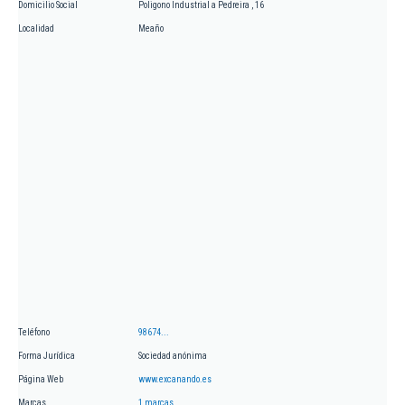
Domicilio Social
Poligono Industrial a Pedreira , 16
Localidad
Meaño
Teléfono
98674...
Forma Jurídica
Sociedad anónima
Página Web
www.excanando.es
Marcas
1 marcas