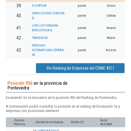
39
FLOTATS SA
grande
Gerona
DEMOLICIONES CORDOBA
40
grande
Córdoba
SL
JOSE LUIS TORNARIA
41
grande
Navarra
BENGOETXEA SL
42
TRANDEX SA
grande
Madrid
DREDGING
43
INTERNATIONAL ESPAÑA,
grande
Alicante
SA
Ver Ranking de Empresas del CNAE 4311
Posición 956
en la provincia de
Pontevedra
Excanando Sa se encuentra en la posición 956 del Ranking de Pontevedra.
A continuación podrá consultar la posición en el ranking de Excanando Sa y
empresas con posiciones similares:
Posición
Sector
Nombre de la empresa
Ventas (€)
Provincia
Actividad
TALLERES SANTIAGO