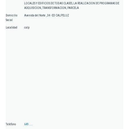
LOCALES Y EDIFICIOS DE TODAS CLASES, LA REALIZACION DE PROGRAMAS DE
ADQUISICION, TRANSFORMACION, PARCELA
Domicilio
Avenida del Norte , 34 - ED CALPELUZ
Social
Localidad
calp
Teléfono
649.....