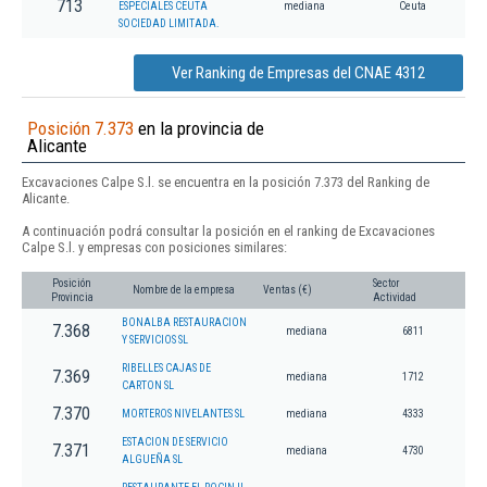
713
ESPECIALES CEUTA
mediana
Ceuta
SOCIEDAD LIMITADA.
Ver Ranking de Empresas del CNAE 4312
Posición 7.373
en la provincia de
Alicante
Excavaciones Calpe S.l. se encuentra en la posición 7.373 del Ranking de
Alicante.
A continuación podrá consultar la posición en el ranking de Excavaciones
Calpe S.l. y empresas con posiciones similares:
Posición
Sector
Nombre de la empresa
Ventas (€)
Provincia
Actividad
BONALBA RESTAURACION
7.368
mediana
6811
Y SERVICIOS SL
RIBELLES CAJAS DE
7.369
mediana
1712
CARTON SL
7.370
MORTEROS NIVELANTES SL
mediana
4333
ESTACION DE SERVICIO
7.371
mediana
4730
ALGUEÑA SL