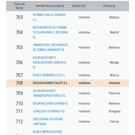
Posición
Nombre de la empresa
Ventas (€)
Provincia
Sector
EXTRAEX VALLE GRANDE
703
mediana
Badajoz
S.L.
MOVIMIENTOS DE TIERRAS
704
Y VOLADURAS EL ESCORIAL
mediana
Madrid
SL.
TRANSPORTS I MOVIMENTS
705
mediana
Baleares
DE TERRES CAMPANET SL.
EXCAVACIONES Y
706
NIVELACIONES ZAMUDIO
mediana
Málaga
SL.
707
SURCO DESARROLLOS, S.L.
mediana
Murcia
708
EXCAVACIONES CALPE S.L.
mediana
Alicante
EXCAVACIONES Y
709
mediana
Palencia
TRANSPORTES PONCIO SL.
710
EXCAVACIONES GINARD SL
mediana
Baleares
711
JOAQUIN Y DOMINGO SL
mediana
Tarragona
DESCONGAL SOCIEDAD
712
mediana
Orense
LIMITADA.
AGM CIMENTACIONES