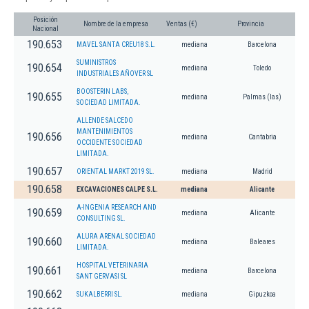
Posición
Nombre de la empresa
Ventas (€)
Provincia
Nacional
190.653
MAVEL SANTA CREU18 S.L.
mediana
Barcelona
SUMINISTROS
190.654
mediana
Toledo
INDUSTRIALES AÑOVER SL
BOOSTERIN LABS,
190.655
mediana
Palmas (las)
SOCIEDAD LIMITADA.
ALLENDE SALCEDO
MANTENIMIENTOS
190.656
mediana
Cantabria
OCCIDENTE SOCIEDAD
LIMITADA.
190.657
ORIENTAL MARKT 2019 SL.
mediana
Madrid
190.658
EXCAVACIONES CALPE S.L.
mediana
Alicante
A-INGENIA RESEARCH AND
190.659
mediana
Alicante
CONSULTING SL.
ALURA ARENAL SOCIEDAD
190.660
mediana
Baleares
LIMITADA.
HOSPITAL VETERINARIA
190.661
mediana
Barcelona
SANT GERVASI SL
190.662
SUKALBERRI SL.
mediana
Gipuzkoa