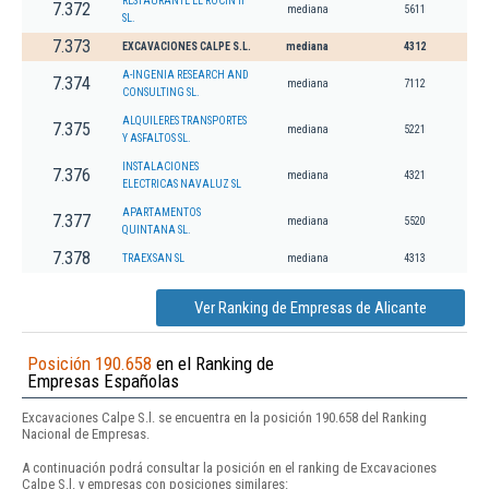
RESTAURANTE EL ROCIN II
7.372
mediana
5611
SL.
7.373
EXCAVACIONES CALPE S.L.
mediana
4312
A-INGENIA RESEARCH AND
7.374
mediana
7112
CONSULTING SL.
ALQUILERES TRANSPORTES
7.375
mediana
5221
Y ASFALTOS SL.
INSTALACIONES
7.376
mediana
4321
ELECTRICAS NAVALUZ SL
APARTAMENTOS
7.377
mediana
5520
QUINTANA SL.
7.378
TRAEXSAN SL
mediana
4313
Ver Ranking de Empresas de Alicante
Posición 190.658
en el Ranking de
Empresas Españolas
Excavaciones Calpe S.l. se encuentra en la posición 190.658 del Ranking
Nacional de Empresas.
A continuación podrá consultar la posición en el ranking de Excavaciones
Calpe S.l. y empresas con posiciones similares: