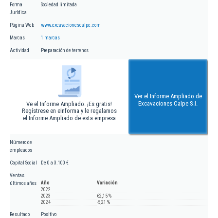
Forma
Sociedad limitada
Jurídica
Página Web
www.excavacionescalpe.com
Marcas
1 marcas
Actividad
Preparación de terrenos
Ver el Informe Ampliado de
Excavaciones Calpe S.l.
Ve el Informe Ampliado. ¡Es gratis!
Regístrese en eInforma y le regalamos
el Informe Ampliado de esta empresa
Número de
empleados
Capital Social
De 0 a 3.100 €
Ventas
Año
Variación
últimos años
2022
2023
62,15 %
2024
-5,21 %
Resultado
Positivo