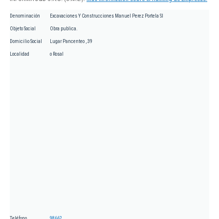
Denominación
Excavaciones Y Construcciones Manuel Perez Portela Sl
Objeto Social
Obra publica.
Domicilio Social
Lugar Pancenteo , 39
Localidad
o Rosal
Teléfono
98662...