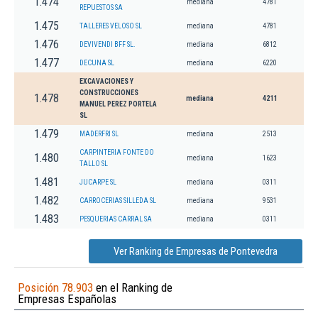
1.474
mediana
4781
REPUESTOS SA
1.475
TALLERES VELOSO SL
mediana
4781
1.476
DEVIVENDI BFF SL.
mediana
6812
1.477
DECUNA SL
mediana
6220
EXCAVACIONES Y
CONSTRUCCIONES
1.478
mediana
4211
MANUEL PEREZ PORTELA
SL
1.479
MADERFRI SL
mediana
2513
CARPINTERIA FONTE DO
1.480
mediana
1623
TALLO SL
1.481
JUCARPE SL
mediana
0311
1.482
CARROCERIAS SILLEDA SL
mediana
9531
1.483
PESQUERIAS CARRAL SA
mediana
0311
Ver Ranking de Empresas de Pontevedra
Posición 78.903
en el Ranking de
Empresas Españolas