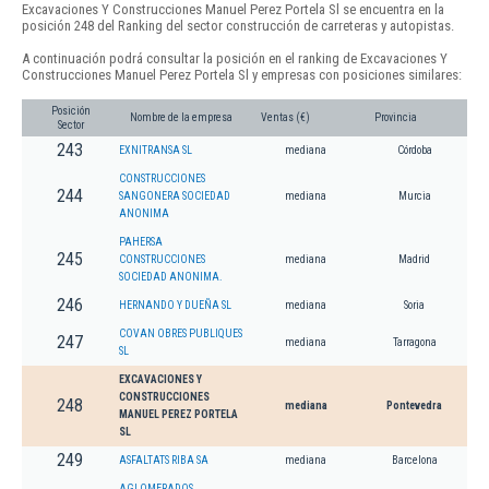
Excavaciones Y Construcciones Manuel Perez Portela Sl se encuentra en la
posición 248 del Ranking del sector construcción de carreteras y autopistas.
A continuación podrá consultar la posición en el ranking de Excavaciones Y
Construcciones Manuel Perez Portela Sl y empresas con posiciones similares:
Posición
Nombre de la empresa
Ventas (€)
Provincia
Sector
243
EXNITRANSA SL
mediana
Córdoba
CONSTRUCCIONES
244
SANGONERA SOCIEDAD
mediana
Murcia
ANONIMA
PAHERSA
245
CONSTRUCCIONES
mediana
Madrid
SOCIEDAD ANONIMA.
246
HERNANDO Y DUEÑA SL
mediana
Soria
COVAN OBRES PUBLIQUES
247
mediana
Tarragona
SL
EXCAVACIONES Y
CONSTRUCCIONES
248
mediana
Pontevedra
MANUEL PEREZ PORTELA
SL
249
ASFALTATS RIBA SA
mediana
Barcelona
AGLOMERADOS