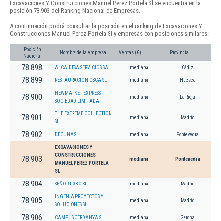
Excavaciones Y Construcciones Manuel Perez Portela Sl se encuentra en la
posición 78.903 del Ranking Nacional de Empresas.
A continuación podrá consultar la posición en el ranking de Excavaciones Y
Construcciones Manuel Perez Portela Sl y empresas con posiciones similares:
Posición
Nombre de la empresa
Ventas (€)
Provincia
Nacional
78.898
ALCAIDESA SERVICIOS SA
mediana
Cádiz
78.899
RESTAURACION OSCA SL
mediana
Huesca
NEWMARKET EXPRESS
78.900
mediana
La Rioja
SOCIEDAD LIMITADA.
THE EXTREME COLLECTION
78.901
mediana
Madrid
SL
78.902
DECUNA SL
mediana
Pontevedra
EXCAVACIONES Y
CONSTRUCCIONES
78.903
mediana
Pontevedra
MANUEL PEREZ PORTELA
SL
78.904
SEÑOR LOBO SL
mediana
Madrid
INGENIA PROYECTOS Y
78.905
mediana
Madrid
SOLUCIONES SL
78.906
CAMPUS CERDANYA SL
mediana
Gerona