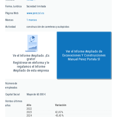
Forma Jurídica
Sociedad limitada
Página Web
www.perezsl.es
Marcas
1 marcas
Actividad
construcción de carreteras y autopistas
Ver el Informe Ampliado de
Excavaciones Y Construcciones
Ve el Informe Ampliado. ¡Es
gratis!
Manuel Perez Portela Sl
Regístrese en eInforma y le
regalamos el Informe
Ampliado de esta empresa
Número de
empleados
Capital Social
Mayor de 60.000 €
Ventas últimos
Año
Variación
años
2022
2023
42,45 %
2024
-43,43 %