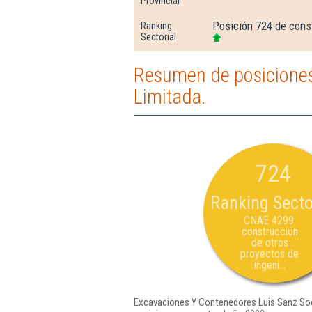
Provincial
Posición 724 de const
Ranking
Sectorial
Resumen de posiciones
Limitada.
724
Ranking Secto
CNAE 4299:
construcción
de otros
proyectos de
ingeni...
Excavaciones Y Contenedores Luis Sanz Soci