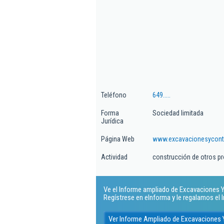
Teléfono
649.....
Forma
Sociedad limitada
Jurídica
Página Web
www.excavacionesycont
Actividad
construcción de otros pro
Ve el Informe ampliado de Excavaciones Y
Regístrese en eInforma y le regalamos el
Ver Informe Ampliado de Excavaciones 