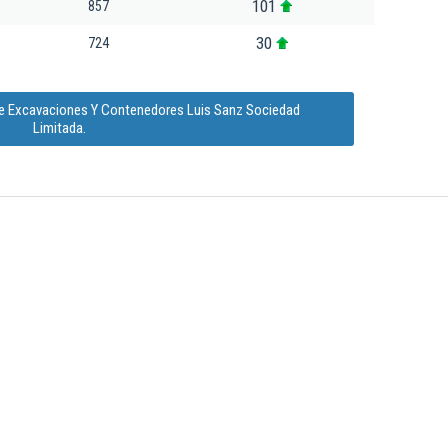
101
857
30
724
de Excavaciones Y Contenedores Luis Sanz Sociedad
Limitada.