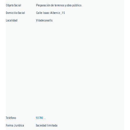
Objeto Social
Preparación de terrenos y obra público.
Domicilio Social
Calle Isaac Albeniz , 15
Localidad
Viladecavalls
Teléfono
93780...
Forma Jurídica
Sociedad limitada