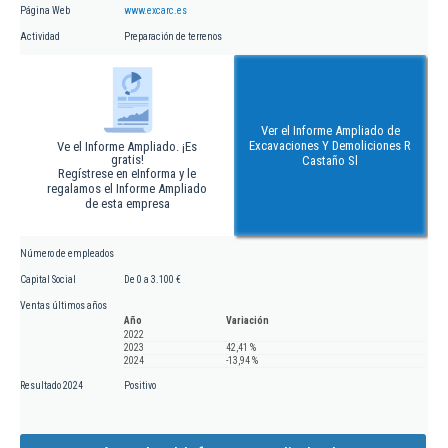
Página Web
www.excarc.es
Actividad
Preparación de terrenos
Ver el Informe Ampliado de
Excavaciones Y Demoliciones R
Ve el Informe Ampliado. ¡Es
gratis!
Castaño Sl
Regístrese en eInforma y le
regalamos el Informe Ampliado
de esta empresa
Número de empleados
Capital Social
De 0 a 3.100 €
Ventas últimos años
Año
Variación
2022
2023
42,41 %
2024
-13,94 %
Resultado 2024
Positivo