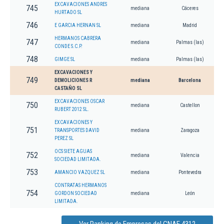
EXCAVACIONES ANDRES
745
mediana
Cáceres
HURTADO SL
746
E GARCIA HERNAN SL
mediana
Madrid
HERMANOS CABRERA
747
mediana
Palmas (las)
CONDE S.C.P.
748
GIMGE SL
mediana
Palmas (las)
EXCAVACIONES Y
749
DEMOLICIONES R
mediana
Barcelona
CASTAÑO SL
EXCAVACIONES OSCAR
750
mediana
Castellon
RUBERT 2012 SL.
EXCAVACIONES Y
751
TRANSPORTES DAVID
mediana
Zaragoza
PEREZ SL
OCS SIETE AGUAS
752
mediana
Valencia
SOCIEDAD LIMITADA.
753
AMANCIO VAZQUEZ SL
mediana
Pontevedra
CONTRATAS HERMANOS
754
GORDON SOCIEDAD
mediana
León
LIMITADA.