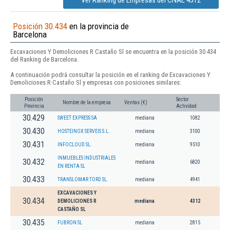
Ver Ranking de Empresas del CNAE 4312
Posición 30.434
en la provincia de
Barcelona
Excavaciones Y Demoliciones R Castaño Sl se encuentra en la posición 30.434
del Ranking de Barcelona.
A continuación podrá consultar la posición en el ranking de Excavaciones Y
Demoliciones R Castaño Sl y empresas con posiciones similares:
Posición
Sector
Nombre de la empresa
Ventas (€)
Provincia
Actividad
30.429
SWEET EXPRESS SA
mediana
1082
30.430
HOSTEINOX SERVEIS S.L.
mediana
3100
30.431
INFOCLOUD SL.
mediana
9510
INMUEBLES INDUSTRIALES
30.432
mediana
6820
EN RENTA SL
30.433
TRANSLOMAR TORD SL.
mediana
4941
EXCAVACIONES Y
30.434
DEMOLICIONES R
mediana
4312
CASTAÑO SL
30.435
FUBRON SL
mediana
2815