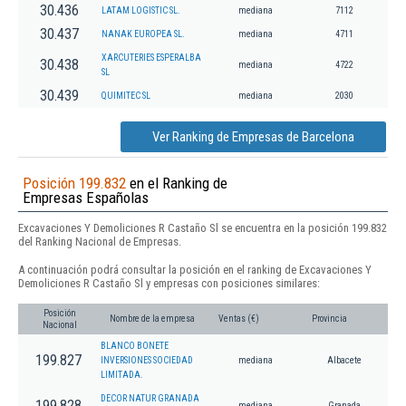
30.436
LATAM LOGISTIC SL.
mediana
7112
30.437
NANAK EUROPEA SL.
mediana
4711
XARCUTERIES ESPERALBA
30.438
mediana
4722
SL
30.439
QUIMITEC SL
mediana
2030
Ver Ranking de Empresas de Barcelona
Posición 199.832
en el Ranking de
Empresas Españolas
Excavaciones Y Demoliciones R Castaño Sl se encuentra en la posición 199.832
del Ranking Nacional de Empresas.
A continuación podrá consultar la posición en el ranking de Excavaciones Y
Demoliciones R Castaño Sl y empresas con posiciones similares:
Posición
Nombre de la empresa
Ventas (€)
Provincia
Nacional
BLANCO BONETE
199.827
INVERSIONES SOCIEDAD
mediana
Albacete
LIMITADA.
DECOR NATUR GRANADA
199.828
mediana
Granada