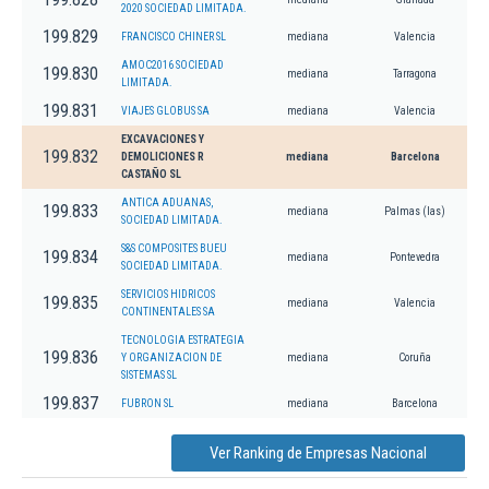
2020 SOCIEDAD LIMITADA.
199.829
FRANCISCO CHINER SL
mediana
Valencia
AMOC2016 SOCIEDAD
199.830
mediana
Tarragona
LIMITADA.
199.831
VIAJES GLOBUS SA
mediana
Valencia
EXCAVACIONES Y
199.832
DEMOLICIONES R
mediana
Barcelona
CASTAÑO SL
ANTICA ADUANAS,
199.833
mediana
Palmas (las)
SOCIEDAD LIMITADA.
S&S COMPOSITES BUEU
199.834
mediana
Pontevedra
SOCIEDAD LIMITADA.
SERVICIOS HIDRICOS
199.835
mediana
Valencia
CONTINENTALES SA
TECNOLOGIA ESTRATEGIA
199.836
Y ORGANIZACION DE
mediana
Coruña
SISTEMAS SL
199.837
FUBRON SL
mediana
Barcelona
Ver Ranking de Empresas Nacional