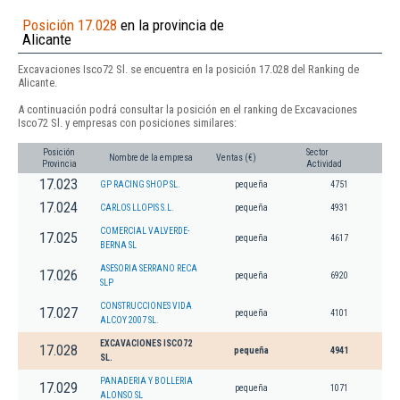
Posición 17.028
en la provincia de
Alicante
Excavaciones Isco72 Sl. se encuentra en la posición 17.028 del Ranking de
Alicante.
A continuación podrá consultar la posición en el ranking de Excavaciones
Isco72 Sl. y empresas con posiciones similares:
Posición
Sector
Nombre de la empresa
Ventas (€)
Provincia
Actividad
17.023
GP RACING SHOP SL.
pequeña
4751
17.024
CARLOS LLOPIS S.L.
pequeña
4931
COMERCIAL VALVERDE-
17.025
pequeña
4617
BERNA SL
ASESORIA SERRANO RECA
17.026
pequeña
6920
SLP
CONSTRUCCIONES VIDA
17.027
pequeña
4101
ALCOY 2007 SL.
EXCAVACIONES ISCO72
17.028
pequeña
4941
SL.
PANADERIA Y BOLLERIA
17.029
pequeña
1071
ALONSO SL