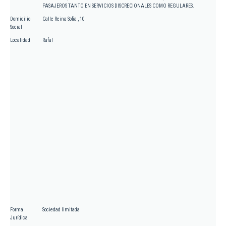
PASAJEROS TANTO EN SERVICIOS DISCRECIONALES COMO REGULARES.
Domicilio
Calle Reina Sofia , 10
Social
Localidad
Rafal
Forma
Sociedad limitada
Jurídica