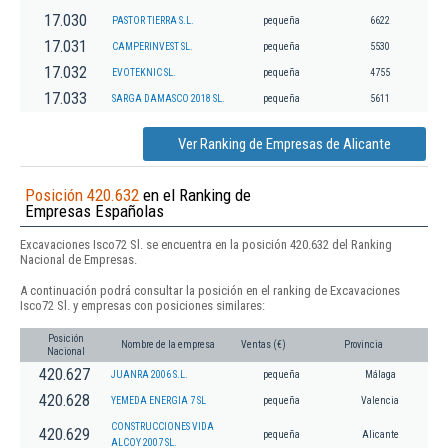
17.030
PASTOR TIERRA S.L.
pequeña
6622
17.031
CAMPERINVEST SL.
pequeña
5530
17.032
EVOTEKNIC SL.
pequeña
4755
17.033
SARGA DAMASCO 2018 SL.
pequeña
5611
Ver Ranking de Empresas de Alicante
Posición 420.632
en el Ranking de
Empresas Españolas
Excavaciones Isco72 Sl. se encuentra en la posición 420.632 del Ranking
Nacional de Empresas.
A continuación podrá consultar la posición en el ranking de Excavaciones
Isco72 Sl. y empresas con posiciones similares:
Posición
Nombre de la empresa
Ventas (€)
Provincia
Nacional
420.627
JUANRA 2006 S.L.
pequeña
Málaga
420.628
YEMEDA ENERGIA 7 SL
pequeña
Valencia
CONSTRUCCIONES VIDA
420.629
pequeña
Alicante
ALCOY 2007 SL.