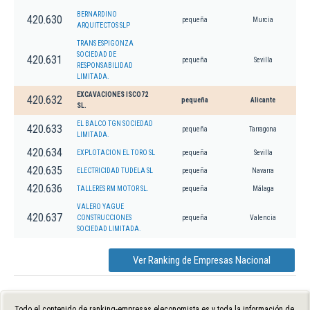
BERNARDINO
420.630
pequeña
Murcia
ARQUITECTOS SLP
TRANS ESPIGONZA
SOCIEDAD DE
420.631
pequeña
Sevilla
RESPONSABILIDAD
LIMITADA.
EXCAVACIONES ISCO72
420.632
pequeña
Alicante
SL.
EL BALCO TGN SOCIEDAD
420.633
pequeña
Tarragona
LIMITADA.
420.634
EXPLOTACION EL TORO SL
pequeña
Sevilla
420.635
ELECTRICIDAD TUDELA SL
pequeña
Navarra
420.636
TALLERES RM MOTOR SL.
pequeña
Málaga
VALERO YAGUE
420.637
CONSTRUCCIONES
pequeña
Valencia
SOCIEDAD LIMITADA.
Ver Ranking de Empresas Nacional
Todo el contenido de ranking-empresas.eleconomista.es y toda la información de