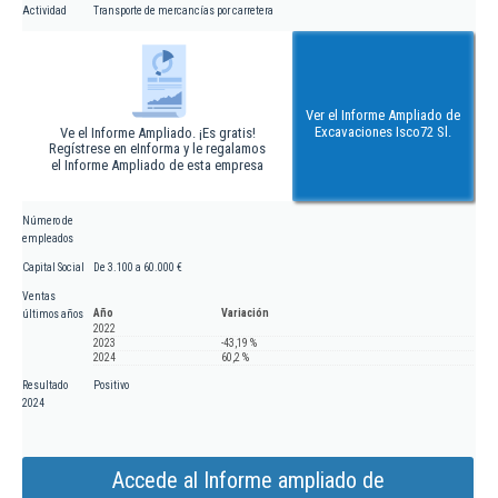
Actividad
Transporte de mercancías por carretera
Ver el Informe Ampliado de
Excavaciones Isco72 Sl.
Ve el Informe Ampliado. ¡Es gratis!
Regístrese en eInforma y le regalamos
el Informe Ampliado de esta empresa
Número de
empleados
Capital Social
De 3.100 a 60.000 €
Ventas
Año
Variación
últimos años
2022
2023
-43,19 %
2024
60,2 %
Resultado
Positivo
2024
Accede al Informe ampliado de