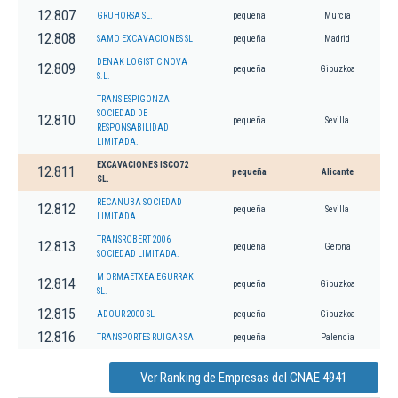
12.807
GRUHORSA SL.
pequeña
Murcia
12.808
SAMO EXCAVACIONES SL
pequeña
Madrid
DENAK LOGISTIC NOVA
12.809
pequeña
Gipuzkoa
S.L.
TRANS ESPIGONZA
SOCIEDAD DE
12.810
pequeña
Sevilla
RESPONSABILIDAD
LIMITADA.
EXCAVACIONES ISCO72
12.811
pequeña
Alicante
SL.
RECANUBA SOCIEDAD
12.812
pequeña
Sevilla
LIMITADA.
TRANSROBERT 2006
12.813
pequeña
Gerona
SOCIEDAD LIMITADA.
M ORMAETXEA EGURRAK
12.814
pequeña
Gipuzkoa
SL.
12.815
ADOUR 2000 SL
pequeña
Gipuzkoa
12.816
TRANSPORTES RUIGAR SA
pequeña
Palencia
Ver Ranking de Empresas del CNAE 4941