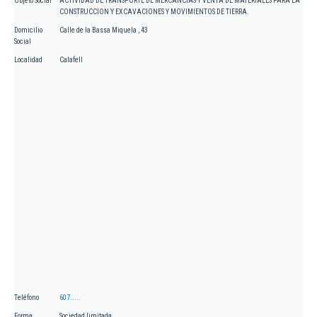
Objeto Social
ACTIVIDAD DE TRANSPORTE DE MERCANCIAS Y VENTA DE MATERIALES PARA LA
CONSTRUCCION Y EXCAVACIONES Y MOVIMIENTOS DE TIERRA.
Domicilio
Calle de la Bassa Miquela , 43
Social
Localidad
Calafell
Teléfono
607.....
Forma
Sociedad limitada