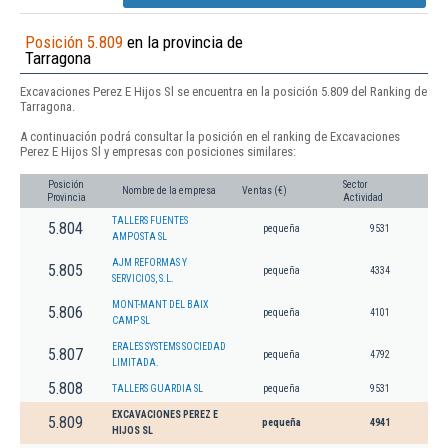
Posición 5.809
en la provincia de
Tarragona
Excavaciones Perez E Hijos Sl se encuentra en la posición 5.809 del Ranking de
Tarragona.
A continuación podrá consultar la posición en el ranking de Excavaciones
Perez E Hijos Sl y empresas con posiciones similares:
Posición
Sector
Nombre de la empresa
Ventas (€)
Provincia
Actividad
TALLERS FUENTES
5.804
pequeña
9531
AMPOSTA SL
AJM REFORMAS Y
5.805
pequeña
4334
SERVICIOS, S.L.
MONT-MANT DEL BAIX
5.806
pequeña
4101
CAMP SL
ERALES SYSTEMS SOCIEDAD
5.807
pequeña
4792
LIMITADA.
5.808
TALLERS GUARDIA SL
pequeña
9531
EXCAVACIONES PEREZ E
5.809
pequeña
4941
HIJOS SL