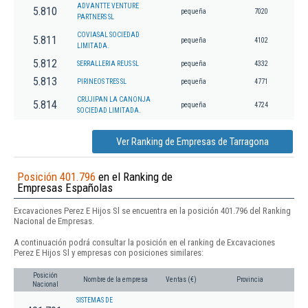
ADVANTTE VENTURE
5.810
pequeña
7020
PARTNERS SL
COVIASAL SOCIEDAD
5.811
pequeña
4102
LIMITADA.
5.812
SERRALLERIA REUS SL
pequeña
4332
5.813
PIRINEOS TRES SL
pequeña
4771
CRUJIPAN LA CANONJA
5.814
pequeña
4724
SOCIEDAD LIMITADA.
Ver Ranking de Empresas de Tarragona
Posición 401.796
en el Ranking de
Empresas Españolas
Excavaciones Perez E Hijos Sl se encuentra en la posición 401.796 del Ranking
Nacional de Empresas.
A continuación podrá consultar la posición en el ranking de Excavaciones
Perez E Hijos Sl y empresas con posiciones similares:
Posición
Nombre de la empresa
Ventas (€)
Provincia
Nacional
SISTEMAS DE