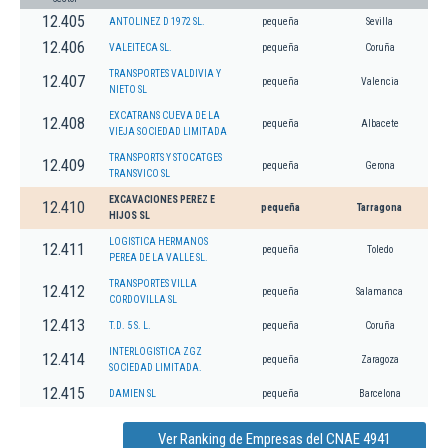
12.405
ANTOLINEZ D 1972 SL.
pequeña
Sevilla
12.406
VALEITECA SL.
pequeña
Coruña
TRANSPORTES VALDIVIA Y
12.407
pequeña
Valencia
NIETO SL
EXCATRANS CUEVA DE LA
12.408
pequeña
Albacete
VIEJA SOCIEDAD LIMITADA
TRANSPORTS Y STOCATGES
12.409
pequeña
Gerona
TRANSVICO SL
EXCAVACIONES PEREZ E
12.410
pequeña
Tarragona
HIJOS SL
LOGISTICA HERMANOS
12.411
pequeña
Toledo
PEREA DE LA VALLE SL.
TRANSPORTES VILLA
12.412
pequeña
Salamanca
CORDOVILLA SL
12.413
T.D. 5 S. L.
pequeña
Coruña
INTERLOGISTICA ZGZ
12.414
pequeña
Zaragoza
SOCIEDAD LIMITADA.
12.415
DAMIEN SL
pequeña
Barcelona
Ver Ranking de Empresas del CNAE 4941