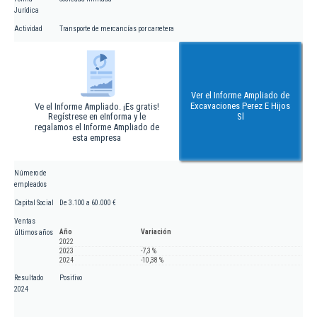
Jurídica
Actividad
Transporte de mercancías por carretera
Ver el Informe Ampliado de
Excavaciones Perez E Hijos
Ve el Informe Ampliado. ¡Es gratis!
Regístrese en eInforma y le
Sl
regalamos el Informe Ampliado de
esta empresa
Número de
empleados
Capital Social
De 3.100 a 60.000 €
Ventas
Año
Variación
últimos años
2022
2023
-7,3 %
2024
-10,38 %
Resultado
Positivo
2024