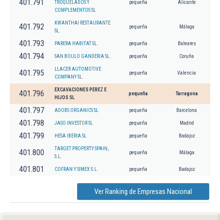
401.791
TROQUELADOS Y
pequeña
Alicante
COMPLEMENTOS SL
KWANTHAI RESTAURANTE
401.792
pequeña
Málaga
SL.
401.793
PARERA HABITAT SL.
pequeña
Baleares
401.794
SAN BOULO GANDERIA SL.
pequeña
Coruña
LLACER AUTOMOTIVE
401.795
pequeña
Valencia
COMPANY SL.
EXCAVACIONES PEREZ E
401.796
pequeña
Tarragona
HIJOS SL
401.797
ADOBS ORGANICS SL
pequeña
Barcelona
401.798
JASO INVESTOR SL
pequeña
Madrid
401.799
HESA IBERIA SL
pequeña
Badajoz
TARGET PROPERTY SPAIN,
401.800
pequeña
Málaga
S.L.
401.801
COFRAN Y SIMEX S.L.
pequeña
Badajoz
Ver Ranking de Empresas Nacional