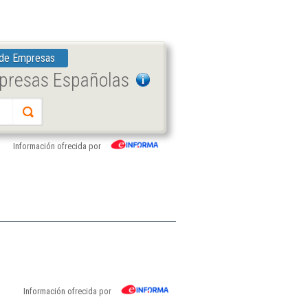
 de Empresas
mpresas Españolas
Información ofrecida por
Información ofrecida por