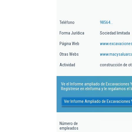
Teléfono
98564...
Forma Jurídica
Sociedad limitada
Página Web
www.excavaciones
Otras Webs
www.macysaluarca
Actividad
construcción de otr
Ve el Informe ampliado de Excavaciones Y T
Regístrese en eInforma y le regalamos el
Ver Informe Ampliado de Excavaciones Y
Número de
empleados