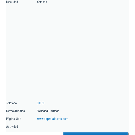
Localidad
Coreses
Teléfono
98050...
Forma Jurídica
Sociedad limitada
Página Web
www.especialesetu.com
Actividad