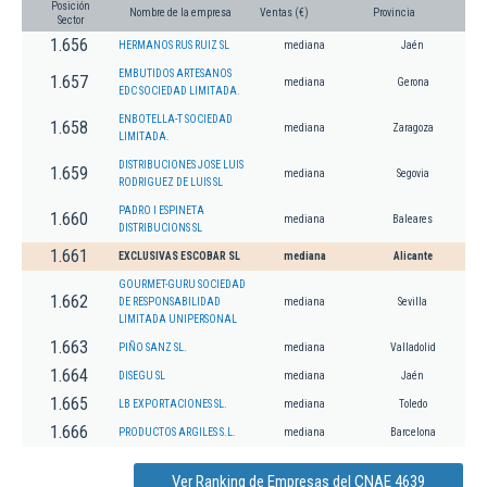
Posición
Nombre de la empresa
Ventas (€)
Provincia
Sector
1.656
HERMANOS RUS RUIZ SL
mediana
Jaén
EMBUTIDOS ARTESANOS
1.657
mediana
Gerona
EDC SOCIEDAD LIMITADA.
ENBOTELLA-T SOCIEDAD
1.658
mediana
Zaragoza
LIMITADA.
DISTRIBUCIONES JOSE LUIS
1.659
mediana
Segovia
RODRIGUEZ DE LUIS SL
PADRO I ESPINETA
1.660
mediana
Baleares
DISTRIBUCIONS SL
1.661
EXCLUSIVAS ESCOBAR SL
mediana
Alicante
GOURMET-GURU SOCIEDAD
1.662
DE RESPONSABILIDAD
mediana
Sevilla
LIMITADA UNIPERSONAL
1.663
PIÑO SANZ SL.
mediana
Valladolid
1.664
DISEGU SL
mediana
Jaén
1.665
LB EXPORTACIONES SL.
mediana
Toledo
1.666
PRODUCTOS ARGILES S.L.
mediana
Barcelona
Ver Ranking de Empresas del CNAE 4639