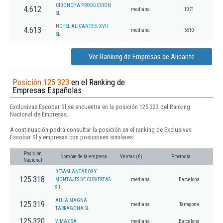
CIDONCHA PRODUCCION
4.612
mediana
1071
SL
HOTEL ALICANTE S. XVII
4.613
mediana
5510
SL.
Ver Ranking de Empresas de Alicante
Posición 125.323
en el Ranking de
Empresas Españolas
Exclusivas Escobar Sl se encuentra en la posición 125.323 del Ranking
Nacional de Empresas.
A continuación podrá consultar la posición en el ranking de Exclusivas
Escobar Sl y empresas con posiciones similares:
Posición
Nombre de la empresa
Ventas (€)
Provincia
Nacional
DESAMIANTADOS Y
125.318
MONTAJES DE CUBIERTAS
mediana
Barcelona
S.L.
AULA MAGNA
125.319
mediana
Tarragona
TARRAGONA SL
125.320
VIMAX SA
mediana
Barcelona