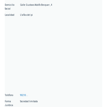
Domicilio
Calle Gustavo Adolfo Becquer , 4
Social
Localidad
L'alfas del pi
Teléfono
90210...
Forma
Sociedad limitada
Jurídica