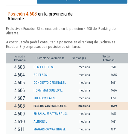
Posición 4.608
en la provincia de
Alicante
Exclusivas Escobar Sl se encuentra en la posición 4.608 del Ranking de
Alicante.
A continuación podrá consultar la posición en el ranking de Exclusivas
Escobar Sl y empresas con posiciones similares:
Posición
Sector
Nombre de la empresa
Ventas (€)
Provincia
Actividad
4.603
GEMA HOTEL SL
mediana
5510
4.604
ADIPLAS SL
mediana
4685
4.605
CONCIERTO ORIGINAL SL
mediana
5611
4.606
HORMIMAT GUILLO SL.
mediana
4686
4.607
THE FLOW LAB SL.
mediana
4778
4.608
EXCLUSIVAS ESCOBAR SL
mediana
4639
4.609
EMBALAJES ARTEMBAL SL.
mediana
4690
4.610
ALINOR SL
mediana
4621
4.611
MAGAR FORWARDING SL.
mediana
4941