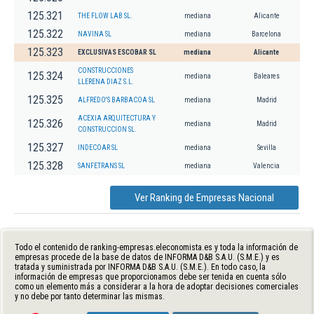
125.321
THE FLOW LAB SL.
mediana
Alicante
125.322
NAVINA SL
mediana
Barcelona
125.323
EXCLUSIVAS ESCOBAR SL
mediana
Alicante
CONSTRUCCIONES
125.324
mediana
Baleares
LLERENA DIAZ S.L.
125.325
ALFREDO'S BARBACOA SL
mediana
Madrid
ACEXIA ARQUITECTURA Y
125.326
mediana
Madrid
CONSTRUCCION SL.
125.327
INDECOAR SL
mediana
Sevilla
125.328
SANFETRANS SL
mediana
Valencia
Ver Ranking de Empresas Nacional
Todo el contenido de ranking-empresas.eleconomista.es y toda la información de
empresas procede de la base de datos de INFORMA D&B S.A.U. (S.M.E.) y es
tratada y suministrada por INFORMA D&B S.A.U. (S.M.E.). En todo caso, la
información de empresas que proporcionamos debe ser tenida en cuenta sólo
como un elemento más a considerar a la hora de adoptar decisiones comerciales
y no debe por tanto determinar las mismas.