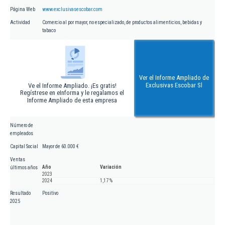
Página Web
www.exclusivasescobar.com
Actividad
Comercio al por mayor, no especializado, de productos alimenticios, bebidas y
tabaco
Ver el Informe Ampliado de
Exclusivas Escobar Sl
Ve el Informe Ampliado. ¡Es gratis!
Regístrese en eInforma y le regalamos el
Informe Ampliado de esta empresa
Número de
empleados
Capital Social
Mayor de 60.000 €
Ventas
Año
Variación
últimos años
2023
2024
1,17 %
Resultado
Positivo
2025