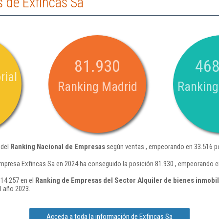
 de Exfincas Sa
81.930
468
rial
Ranking Madrid
Ranking
 del
Ranking Nacional de Empresas
según ventas , empeorando en 33.516 po
mpresa Exfincas Sa en 2024 ha conseguido la posición 81.930 , empeorando e
 14.257 en el
Ranking de Empresas del Sector Alquiler de bienes inmobil
l año 2023.
Acceda a toda la información de Exfincas Sa