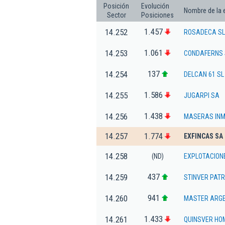
Posición
Evolución
Nombre de la
Sector
Posiciones
1.457
14.252
ROSADECA SL
1.061
14.253
CONDAFERNS 
137
14.254
DELCAN 61 SL
1.586
14.255
JUGARPI SA
1.438
14.256
MASERAS INM
14.257
1.774
EXFINCAS SA
14.258
(ND)
EXPLOTACION
437
14.259
STINVER PATR
941
14.260
MASTER ARGE
1.433
14.261
QUINSVER HOM