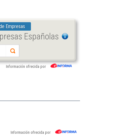
 de Empresas
mpresas Españolas
Información ofrecida por
Información ofrecida por