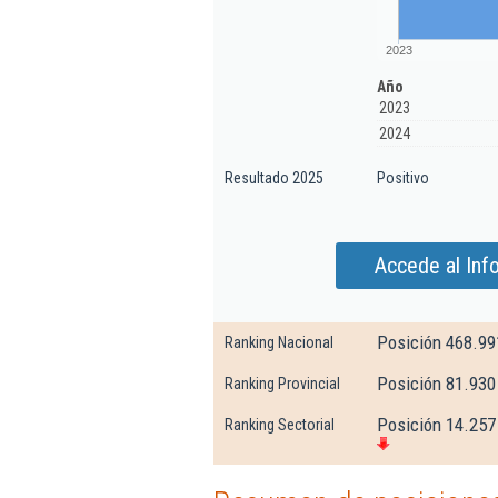
2023
Año
2023
2024
Resultado 2025
Positivo
Accede al Inf
Posición 468.99
Ranking Nacional
Posición 81.930
Ranking Provincial
Posición 14.257 
Ranking Sectorial