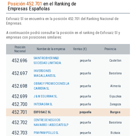
Posición 452.701
en el Ranking de
Empresas Españolas
Exfosaiz Sl se encuentra en la posición 452.701 del Ranking Nacional de
Empresas.
A continuación podrá consultar la posición en el ranking de Exfosaiz Sl y
empresas con posiciones similares:
Posición
Nombre de la empresa
Ventas (€)
Provincia
Nacional
SAINT-ROBHER M&D
452.696
pequeña
Castellon
SOCIEDAD LIMITADA.
INVERSIONES
452.697
pequeña
Barcelona
MAGALLANES SL
OBRAS Y PROMOCIONES LA
452.698
pequeña
Almería
CARRERA SL
452.699
J & M EGURRAK SL.
pequeña
Gipuzkoa
452.700
INTERAGRA SL
pequeña
Zaragoza
452.701
EXFOSAIZ SL
pequeña
Burgos
CENTRE DE NEGOCIS
452.702
pequeña
Barcelona
NAVARRO I ASSOCIATS SLP
452.703
PIM-PAM-POLLO SL
pequeña
Bizkaia