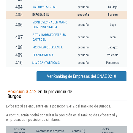
404
RG FORESTAL 21 SL.
pequeña
La Rioja
405
EXFOSAIZ SL
pequeña
Burgos
MONTE VECINAL EN MANO
406
pequeña
Lugo
COMUN SANTALLA
ACTIVIDADES FORESTALES
407
pequeña
León
CASTRO SL.
408
PROGRESO QUERCUS S.L.
pequeña
Badajoz
409
PLANTAVAL S.A.
pequeña
Valencia
410
SILVOCANTABRICA SL
pequeña
Pontevedra
Ver Ranking de Empresas del CNAE 0210
Posición 3.412
en la provincia de
Burgos
Exfosaiz Sl se encuentra en la posición 3.412 del Ranking de Burgos.
A continuación podrá consultar la posición en el ranking de Exfosaiz Sl y
empresas con posiciones similares:
Posición
Sector
Nombre de la empresa
Ventas (€)