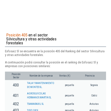
Posición 405
en el sector
Silvicultura y otras actividades
forestales
Exfosaiz Sl se encuentra en la posición 405 del Ranking del sector Silvicultura
y otras actividades forestales.
A continuación podrá consultar la posición en el ranking de Exfosaiz Sl y
empresas con posiciones similares:
Posición
Nombre de la empresa
Ventas (€)
Provincia
Sector
TALA Y MANTENIMIENTO
400
pequeña
Segovia
DE MONTES SL.
AGROSILVICOLAS
401
pequeña
Cádiz
HERMANOS MARTIN SL
402
TSAMARAXIL SL
pequeña
Asturias
403
TIDELOR SL
pequeña
Asturias