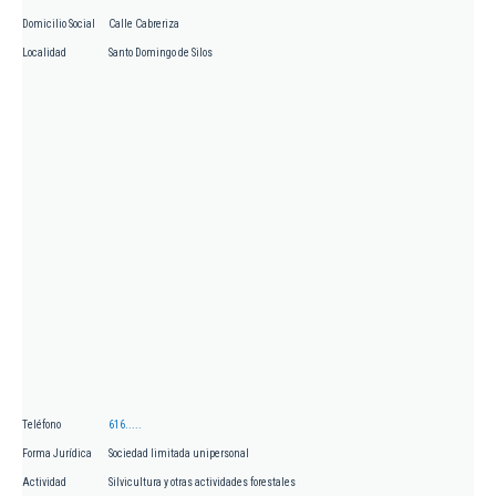
Domicilio Social
Calle Cabreriza
Localidad
Santo Domingo de Silos
Teléfono
616.....
Forma Jurídica
Sociedad limitada unipersonal
Actividad
Silvicultura y otras actividades forestales