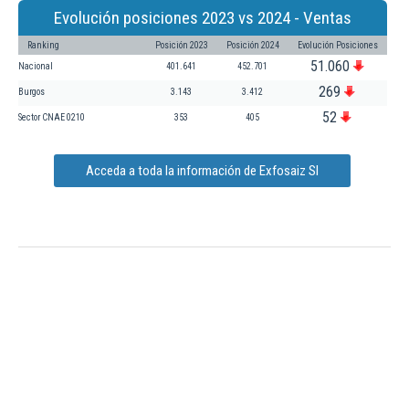
Evolución posiciones 2023 vs 2024 - Ventas
Ranking
Posición 2023
Posición 2024
Evolución Posiciones
51.060
Nacional
401.641
452.701
269
Burgos
3.143
3.412
52
Sector CNAE 0210
353
405
Acceda a toda la información de Exfosaiz Sl