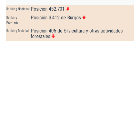
Posición 452.701
Ranking Nacional
Posición 3.412 de Burgos
Ranking
Provincial
Posición 405 de Silvicultura y otras actividades
Ranking Sectorial
forestales