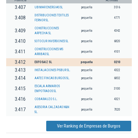
Provincia
Actividad
3.407
UBIMAR ENERGIAS SL
pequeña
3516
DISTRIBUCIONES TEXTILES
3.408
pequeña
4771
FERNOR SL.
CONSTRUCCIONES
3.409
pequeña
4342
ARPECHA SL
3.410
SOTOCUR INVERSIONES SL
pequeña
6820
CONSTRUCCIONES MS
3.411
pequeña
4101
ARRIBAS SL
3.412
EXFOSAIZ SL
pequeña
0210
3.413
INSTALACIONES PISBUR SL.
pequeña
4322
3.414
AATEC FINCAS BURGOS SL.
pequeña
6832
ESCALA ARMARIOS
3.415
pequeña
3100
EMPOTRADOS SL
3.416
COBARAUZO S.L.
pequeña
4321
ASESORIA CALZADAS N&N
3.417
pequeña
7020
SL.
Ver Ranking de Empresas de Burgos