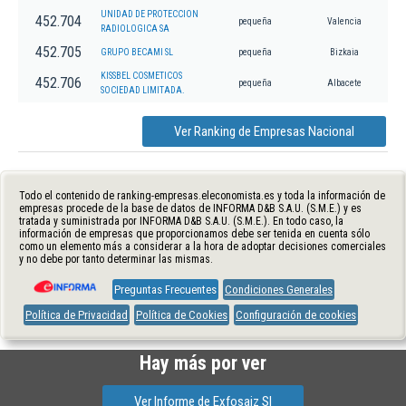
UNIDAD DE PROTECCION
452.704
pequeña
Valencia
RADIOLOGICA SA
452.705
GRUPO BECAMI SL
pequeña
Bizkaia
KISSBEL COSMETICOS
452.706
pequeña
Albacete
SOCIEDAD LIMITADA.
Ver Ranking de Empresas Nacional
Todo el contenido de ranking-empresas.eleconomista.es y toda la información de
empresas procede de la base de datos de INFORMA D&B S.A.U. (S.M.E.) y es
tratada y suministrada por INFORMA D&B S.A.U. (S.M.E.). En todo caso, la
información de empresas que proporcionamos debe ser tenida en cuenta sólo
como un elemento más a considerar a la hora de adoptar decisiones comerciales
y no debe por tanto determinar las mismas.
Preguntas Frecuentes
Condiciones Generales
Política de Privacidad
Política de Cookies
Configuración de cookies
Hay más por ver
Ver Informe de Exfosaiz Sl