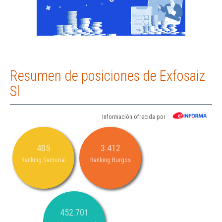
Resumen de posiciones de Exfosaiz
Sl
Información ofrecida por
405
3.412
Ranking Sectorial
Ranking Burgos
452.701