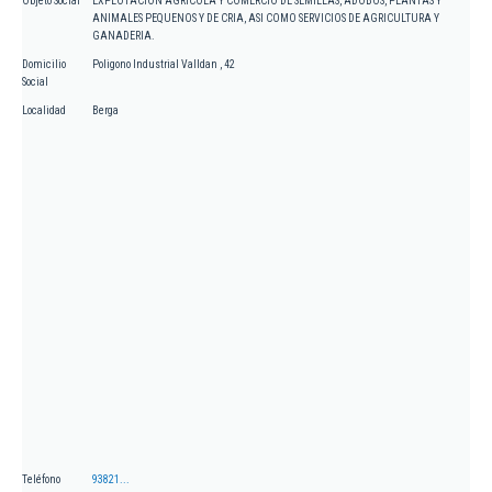
Objeto Social
EXPLOTACION AGRICOLA Y COMERCIO DE SEMILLAS, ADOBOS, PLANTAS Y
ANIMALES PEQUENOS Y DE CRIA, ASI COMO SERVICIOS DE AGRICULTURA Y
GANADERIA.
Domicilio
Poligono Industrial Valldan , 42
Social
Localidad
Berga
Teléfono
93821...