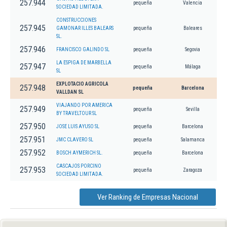
257.944
pequeña
Valencia
SOCIEDAD LIMITADA.
CONSTRUCCIONES
257.945
GAMONAR ILLES BALEARS
pequeña
Baleares
SL.
257.946
FRANCISCO GALINDO SL
pequeña
Segovia
LA ESPIGA DE MARBELLA
257.947
pequeña
Málaga
SL
EXPLOTACIO AGRICOLA
257.948
pequeña
Barcelona
VALLDAN SL
VIAJANDO POR AMERICA
257.949
pequeña
Sevilla
BY TRAVELTOUR SL
257.950
JOSE LUIS AYUSO SL
pequeña
Barcelona
257.951
JMC CLAVERO SL
pequeña
Salamanca
257.952
BOSCH AYMERICH SL.
pequeña
Barcelona
CASCAJOS PORCINO
257.953
pequeña
Zaragoza
SOCIEDAD LIMITADA.
Ver Ranking de Empresas Nacional