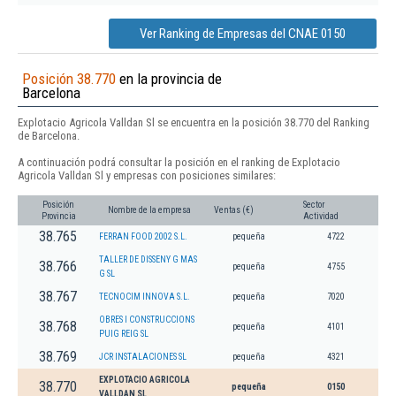
Ver Ranking de Empresas del CNAE 0150
Posición 38.770
en la provincia de
Barcelona
Explotacio Agricola Valldan Sl se encuentra en la posición 38.770 del Ranking
de Barcelona.
A continuación podrá consultar la posición en el ranking de Explotacio
Agricola Valldan Sl y empresas con posiciones similares:
Posición
Sector
Nombre de la empresa
Ventas (€)
Provincia
Actividad
38.765
FERRAN FOOD 2002 S.L.
pequeña
4722
TALLER DE DISSENY G MAS
38.766
pequeña
4755
G SL
38.767
TECNOCIM INNOVA S.L.
pequeña
7020
OBRES I CONSTRUCCIONS
38.768
pequeña
4101
PUIG REIG SL
38.769
JCR INSTALACIONES SL
pequeña
4321
EXPLOTACIO AGRICOLA
38.770
pequeña
0150
VALLDAN SL