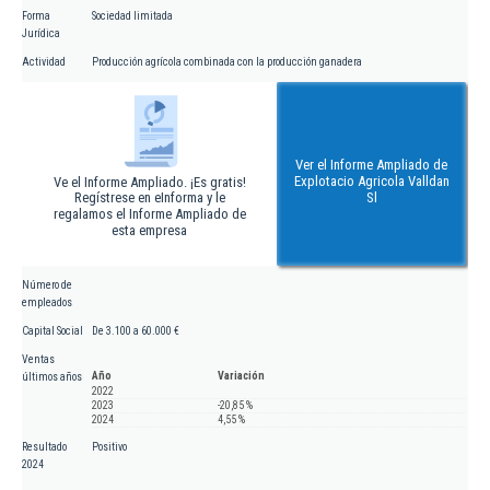
Forma
Sociedad limitada
Jurídica
Actividad
Producción agrícola combinada con la producción ganadera
Ver el Informe Ampliado de
Explotacio Agricola Valldan
Ve el Informe Ampliado. ¡Es gratis!
Regístrese en eInforma y le
Sl
regalamos el Informe Ampliado de
esta empresa
Número de
empleados
Capital Social
De 3.100 a 60.000 €
Ventas
Año
Variación
últimos años
2022
2023
-20,85 %
2024
4,55 %
Resultado
Positivo
2024