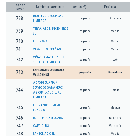
Posición
Nombre de la empresa
Ventas (€)
Provincia
Sector
DIORTE 2010 SOCIEDAD
738
pequeña
Albacete
LIMITADA.
TERRAJARDIN INGENIEROS
739
pequeña
Madrid
SL.
740
EQUINSA SL
pequeña
Madrid
741
VERWELIUS ESPAÑA SL.
pequeña
Madrid
VIÑAS LAMAS DE PICON
742
pequeña
León
SOCIEDAD LIMITADA.
EXPLOTACIO AGRICOLA
743
pequeña
Barcelona
VALLDAN SL
AGROPECUARIA Y
SERVICIOS GANADEROS
744
pequeña
Toledo
AGROMILK SOCIEDAD
LIMITADA.
HERMANOS ROMERO
745
pequeña
Málaga
ESPEJO SL
746
RODOREDA ARBOCER SL.
pequeña
Barcelona
747
CAPRIGLES SL.
pequeña
Valladolid
748
SAN IGNACIO SL
pequeña
Madrid