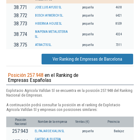
38.771
JOSE LUIS AYUSO SL
pequeña
4618
38.772
BOSCH AYMERICH SL.
pequeña
6421
38.773
HIBERNIA HOUSE SL
pequeña
8559
MAPEMA METALISTERIA
38.774
pequeña
4324
SL.
38.775
ATRACTIS SL.
pequeña
7311
Ver Ranking de Empresas de Barcelona
Posición 257.948
en el Ranking de
Empresas Españolas
Explotacio Agricola Valldan Sl se encuentra en la posición 257.948 del Ranking
Nacional de Empresas.
A continuación podrá consultar la posición en el ranking de Explotacio
Agricola Valldan Sl y empresas con posiciones similares:
Posición
Nombre de la empresa
Ventas (€)
Provincia
Nacional
257.943
EL PAJAR DE KALIN SL
pequeña
Badajoz
GASTRO ALBUFERA