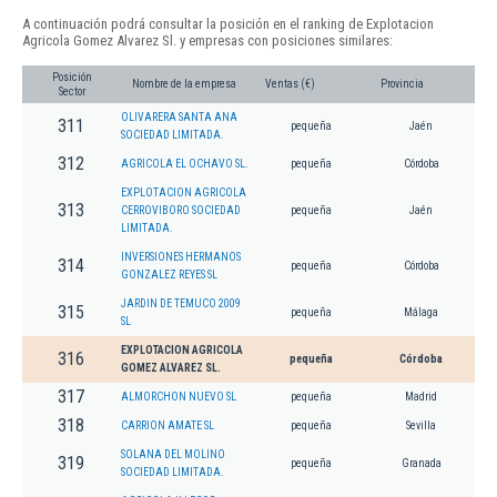
A continuación podrá consultar la posición en el ranking de Explotacion
Agricola Gomez Alvarez Sl. y empresas con posiciones similares:
Posición
Nombre de la empresa
Ventas (€)
Provincia
Sector
OLIVARERA SANTA ANA
311
pequeña
Jaén
SOCIEDAD LIMITADA.
312
AGRICOLA EL OCHAVO SL.
pequeña
Córdoba
EXPLOTACION AGRICOLA
313
CERROVIBORO SOCIEDAD
pequeña
Jaén
LIMITADA.
INVERSIONES HERMANOS
314
pequeña
Córdoba
GONZALEZ REYES SL
JARDIN DE TEMUCO 2009
315
pequeña
Málaga
SL
EXPLOTACION AGRICOLA
316
pequeña
Córdoba
GOMEZ ALVAREZ SL.
317
ALMORCHON NUEVO SL
pequeña
Madrid
318
CARRION AMATE SL
pequeña
Sevilla
SOLANA DEL MOLINO
319
pequeña
Granada
SOCIEDAD LIMITADA.