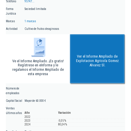
Teléfono
95747...
Forma
Sociedad limitada
Jurídica
Marcas
1 marcas
Actividad
Cultivo de frutos oleaginosos
Ver el Informe Ampliado de
Explotacion Agricola Gomez
Ve el Informe Ampliado. ¡Es gratis!
Regístrese en eInforma y le
Alvarez Sl.
regalamos el Informe Ampliado de
esta empresa
Número de
empleados
Capital Social
Mayor de 60.000 €
Ventas
Año
Variación
últimos años
2022
2023
-3,05 %
2024
80,04 %