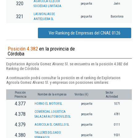
AGRICOLA ILLECOR
320
pequeña
Jaén
SOCIEDAD LIMITADA.
LAS MONJAS DE
321
pequeña
Barcelona
ANTEQUERA SL
Ver Ranking de Empresas del CNAE 0126
Posición 4.382
en la provincia de
Córdoba
Explotacion Agricola Gomez Alvarez Sl. se encuentra en la posición 4.382 del
Ranking de Córdoba.
A continuación podrá consultar la posición en el ranking de Explotacion
Agricola Gomez Alvarez Sl. y empresas con posiciones similares:
Posición
Sector
Nombre de la empresa
Ventas (€)
Provincia
Actividad
4.377
HORNO EL MOTOR SL
pequeña
1071
COMERCIAL LOGISTICA
4.378
pequeña
4781
SALAZAR AUTOMOVILES SL
4.379
AGRICOLA EL CABELLO SL
pequeña
0111
TALLERES DELGADO
4.380
pequeña
9531
SERRANO SL