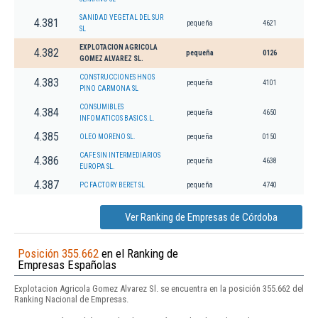
SANIDAD VEGETAL DEL SUR
4.381
pequeña
4621
SL
EXPLOTACION AGRICOLA
4.382
pequeña
0126
GOMEZ ALVAREZ SL.
CONSTRUCCIONES HNOS
4.383
pequeña
4101
PINO CARMONA SL
CONSUMIBLES
4.384
pequeña
4650
INFOMATICOS BASIC S.L.
4.385
OLEO MORENO SL.
pequeña
0150
CAFE SIN INTERMEDIARIOS
4.386
pequeña
4638
EUROPA SL.
4.387
PC FACTORY BERET SL
pequeña
4740
Ver Ranking de Empresas de Córdoba
Posición 355.662
en el Ranking de
Empresas Españolas
Explotacion Agricola Gomez Alvarez Sl. se encuentra en la posición 355.662 del
Ranking Nacional de Empresas.