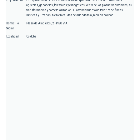
Objeto Social
La explotación de fincas rústicas en cualquiera de sus aprovechamientos
agrícolas, ganaderos, forestales y cinegéticos; venta de los productos obtenidos, su
transformación y comercialización. El arrendamiento de todo tipo de fincas
rústicas y urbanas, bien en calidad de arrendadora, bien en calidad
Domicilio
Plaza de Aladreros , 2 - PISO 2ºA
Social
Localidad
Cordoba