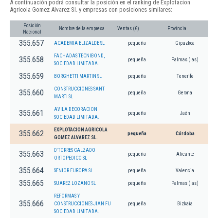
A continuación podrá consultar la posición en el ranking de Explotacion
Agricola Gomez Alvarez Sl. y empresas con posiciones similares:
Posición
Nombre de la empresa
Ventas (€)
Provincia
Nacional
355.657
ACADEMIA ELIZALDE SL
pequeña
Gipuzkoa
FACHADAS TECNIBOND,
355.658
pequeña
Palmas (las)
SOCIEDAD LIMITADA.
355.659
BORGHETTI MARTIN SL
pequeña
Tenerife
CONSTRUCCIONES SANT
355.660
pequeña
Gerona
MARTI SL
AVILA DECORACION
355.661
pequeña
Jaén
SOCIEDAD LIMITADA.
EXPLOTACION AGRICOLA
355.662
pequeña
Córdoba
GOMEZ ALVAREZ SL.
D'TORRES CALZADO
355.663
pequeña
Alicante
ORTOPEDICO SL
355.664
SENIOR EUROPA SL
pequeña
Valencia
355.665
SUAREZ LOZANO SL
pequeña
Palmas (las)
REFORMAS Y
355.666
CONSTRUCCIONES JIAN FU
pequeña
Bizkaia
SOCIEDAD LIMITADA.