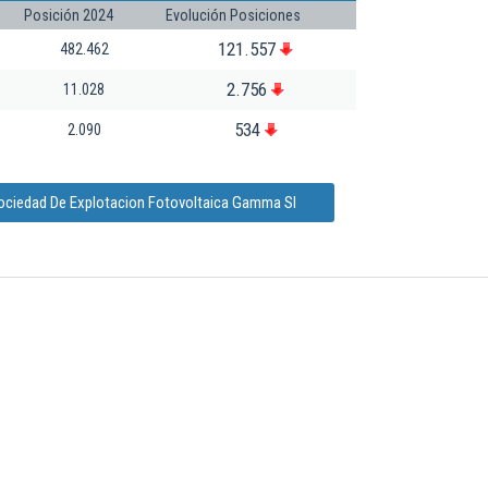
Posición 2024
Evolución Posiciones
121.557
482.462
2.756
11.028
534
2.090
Sociedad De Explotacion Fotovoltaica Gamma Sl