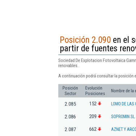
Posición 2.090
en el s
partir de fuentes ren
Sociedad De Explotacion Fotovoltaica Gamma 
renovables.
A continuación podrá consultar la posición 
Posición
Evolución
Nombre de la
Sector
Posiciones
152
2.085
LOMO DE LAS 
209
2.086
SOPROMIN SL
662
2.087
AZNET Y ARC