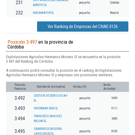
EXPL AGRICOLAS CAÑADA
231
pequeña
Córdoba
ARROYO SL
232
NAVAMAYOR SL
pequeña
Madrid
Ver Ranking de Empresas del CNAE 0126
Posición 3.497
en la provincia de
Córdoba
Explotaciones Agricolas Hermanos Moreno Sl se encuentra en la posición
3.497 del Ranking de Córdoba.
A continuación podrá consultar la posición en el ranking de Explotaciones
Agricolas Hermanos Moreno Sl y empresas con posiciones similares:
Posición
Sector
Nombre de la empresa
Ventas (€)
Provincia
Actividad
GESTION DE SERVICIOS AH
3.492
pequeña
9699
SL.
3.493
INVERSAMI 3000 SL
pequeña
0111
FRANCISCO SANCHEZ
3.494
pequeña
4683
MEJIAS SL
CAMBRIDGE MODERN
3.495
pequeña
8559
LANGUAGES SL.