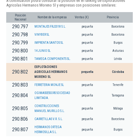
A continuación podrá consultar la posición en el ranking de Explotaciones
Agricolas Hermanos Moreno Sl y empresas con posiciones similares:
Posición
Nombre de la empresa
Ventas (€)
Provincia
Nacional
290.797
MONTAJES FRJ2018 S.L.
pequeña
Barcelona
290.798
VINYBER SL
pequeña
Barcelona
290.799
IMPRENTA SANTOS SL
pequeña
Burgos
290.800
14 JUNIO SL
pequeña
Asturias
290.801
TAMEGA COMPONENTS SL.
pequeña
Lérida
EXPLOTACIONES
290.802
AGRICOLAS HERMANOS
pequeña
Córdoba
MORENO SL
290.803
FERRETERIA MONJE SL
pequeña
Tenerife
OGIMASSESSORS SOCIEDAD
290.804
pequeña
Tarragona
LIMITADA.
CONSTRUCCIONES
290.805
pequeña
Málaga
MANUEL MURILLO S.L.
290.806
CARRETILLAS V.R. S.L.
pequeña
Barcelona
HERMANOS ORTEGA
290.807
pequeña
Burgos
HERMOSILLA S.L.