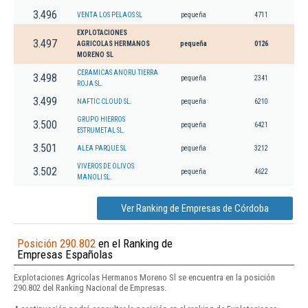
3.496
VENTA LOS PELAOS SL
pequeña
4711
EXPLOTACIONES
3.497
AGRICOLAS HERMANOS
pequeña
0126
MORENO SL
CERAMICAS ANORU TIERRA
3.498
pequeña
2341
ROJA SL.
3.499
NAFTIC CLOUD SL.
pequeña
6210
GRUPO HIERROS
3.500
pequeña
6421
ESTRUMETAL SL.
3.501
ALEA PARQUE SL
pequeña
3212
VIVEROS DE OLIVOS
3.502
pequeña
4622
MANOLI SL.
Ver Ranking de Empresas de Córdoba
Posición 290.802
en el Ranking de
Empresas Españolas
Explotaciones Agricolas Hermanos Moreno Sl se encuentra en la posición
290.802 del Ranking Nacional de Empresas.