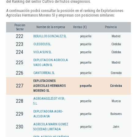
del Ranking del sector Cultivo de frutos oleaginosos.
A continuación podrá consultar la posición en el ranking de Explotaciones
Agricolas Hermanos Moreno Sl y empresas con posiciones similares:
Posición
Nombre de la empresa
Ventas (€)
Provincia
Sector
222
BERJILLOS GONZALEZ SL.
pequeña
Madrid
223
OLEODEUS SL.
pequeña
Córdoba
224
VIOLA SUN SL.
pequeña
Córdoba
EXPLOTACION AGRICOLA
225
pequeña
Madrid
VADO JAEN SL
226
CANTORREAL SL
pequeña
Granada
EXPLOTACIONES
227
AGRICOLAS HERMANOS
pequeña
Córdoba
MORENO SL
AGROANGELES DT 4159,
228
pequeña
Murcia
S.L.
EXPLOTADORA AGRO-
229
pequeña
Baleares
ALCUDIA SA
AGRICOLA MARIN GOMEZ
230
pequeña
Jaén
SOCIEDAD LIMITADA