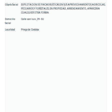
Objeto Social
EXPLOTACION DE FINCAS RUSTICAS EN SUS APROVECHAMIENTOS AGRICOLAS,
PECUARIOS Y FORESTALES, EN PROPIEDAD, ARRENDAMIENTO, APARCERIA
CUALQUIER OTRA FORMA
Domicilio
Calle san luis , 39 - BJ
Social
Localidad
Priego de Cordoba