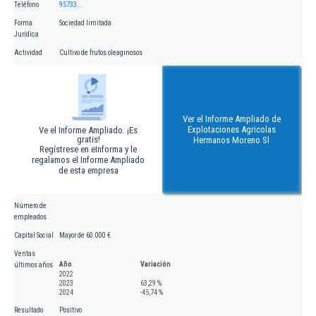
Teléfono
95733...
Forma
Sociedad limitada
Jurídica
Actividad
Cultivo de frutos oleaginosos
Ver el Informe Ampliado de
Explotaciones Agricolas
Ve el Informe Ampliado. ¡Es
gratis!
Hermanos Moreno Sl
Regístrese en eInforma y le
regalamos el Informe Ampliado
de esta empresa
Número de
empleados
Capital Social
Mayor de 60.000 €
Ventas
Año
Variación
últimos años
2022
2023
63,29 %
2024
-45,74 %
Resultado
Positivo