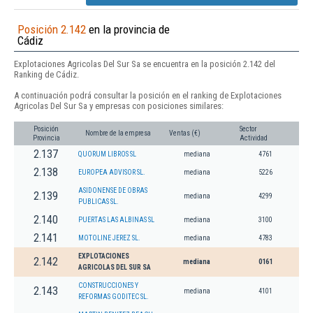
Posición 2.142
en la provincia de
Cádiz
Explotaciones Agricolas Del Sur Sa se encuentra en la posición 2.142 del
Ranking de Cádiz.
A continuación podrá consultar la posición en el ranking de Explotaciones
Agricolas Del Sur Sa y empresas con posiciones similares:
Posición
Sector
Nombre de la empresa
Ventas (€)
Provincia
Actividad
2.137
QUORUM LIBROS SL
mediana
4761
2.138
EUROPEA ADVISOR SL.
mediana
5226
ASIDONENSE DE OBRAS
2.139
mediana
4299
PUBLICAS SL.
2.140
PUERTAS LAS ALBINAS SL
mediana
3100
2.141
MOTOLINE JEREZ SL.
mediana
4783
EXPLOTACIONES
2.142
mediana
0161
AGRICOLAS DEL SUR SA
CONSTRUCCIONES Y
2.143
mediana
4101
REFORMAS GODITEC SL.