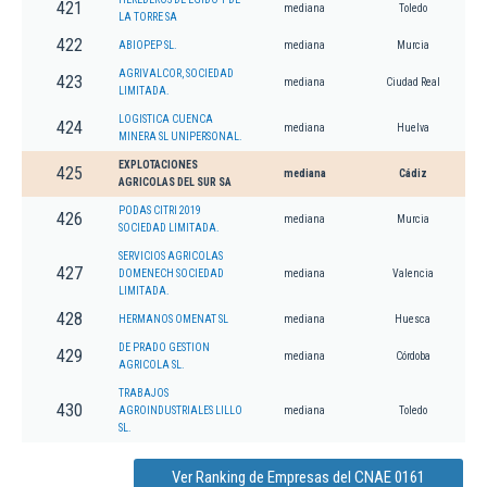
421
mediana
Toledo
LA TORRE SA
422
ABIOPEP SL.
mediana
Murcia
AGRIVALCOR, SOCIEDAD
423
mediana
Ciudad Real
LIMITADA.
LOGISTICA CUENCA
424
mediana
Huelva
MINERA SL UNIPERSONAL.
EXPLOTACIONES
425
mediana
Cádiz
AGRICOLAS DEL SUR SA
PODAS CITRI 2019
426
mediana
Murcia
SOCIEDAD LIMITADA.
SERVICIOS AGRICOLAS
427
DOMENECH SOCIEDAD
mediana
Valencia
LIMITADA.
428
HERMANOS OMENAT SL
mediana
Huesca
DE PRADO GESTION
429
mediana
Córdoba
AGRICOLA SL.
TRABAJOS
430
AGROINDUSTRIALES LILLO
mediana
Toledo
SL.
Ver Ranking de Empresas del CNAE 0161