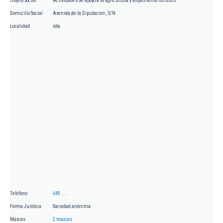
Objeto Social
Actividades de apoyo a la agricultura y alojamiento turístico.
Domicilio Social
Avenida de la Diputacion , S/N
Localidad
rota
Teléfono
649.....
Forma Jurídica
Sociedad anónima
Marcas
2 marcas