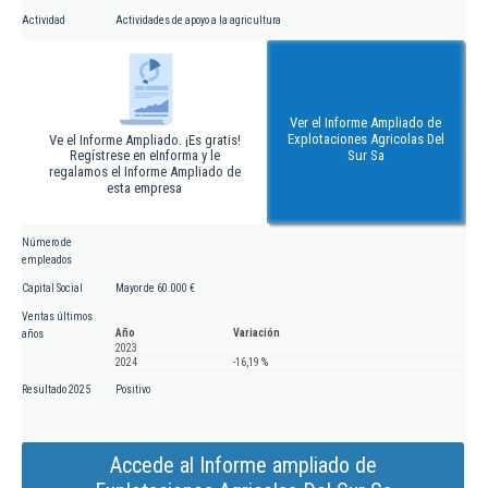
Actividad
Actividades de apoyo a la agricultura
Ver el Informe Ampliado de
Explotaciones Agricolas Del
Ve el Informe Ampliado. ¡Es gratis!
Regístrese en eInforma y le
Sur Sa
regalamos el Informe Ampliado de
esta empresa
Número de
empleados
Capital Social
Mayor de 60.000 €
Ventas últimos
Año
Variación
años
2023
2024
-16,19 %
Resultado 2025
Positivo
Accede al Informe ampliado de