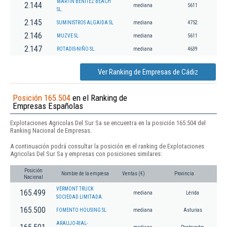
MARTIN BENITEZ BEACH
2.144
mediana
5611
SL.
2.145
SUMINISTROS ALGAIDA SL
mediana
4752
2.146
MUZVE SL
mediana
5611
2.147
ROTADIS-NIÑO SL.
mediana
4639
Ver Ranking de Empresas de Cádiz
Posición 165.504
en el Ranking de
Empresas Españolas
Explotaciones Agricolas Del Sur Sa se encuentra en la posición 165.504 del
Ranking Nacional de Empresas.
A continuación podrá consultar la posición en el ranking de Explotaciones
Agricolas Del Sur Sa y empresas con posiciones similares:
Posición
Nombre de la empresa
Ventas (€)
Provincia
Nacional
VERMONT TRUCK
165.499
mediana
Lérida
SOCIEDAD LIMITADA.
165.500
FOMENTO HOUSING SL
mediana
Asturias
ARAUJO-RIAL-