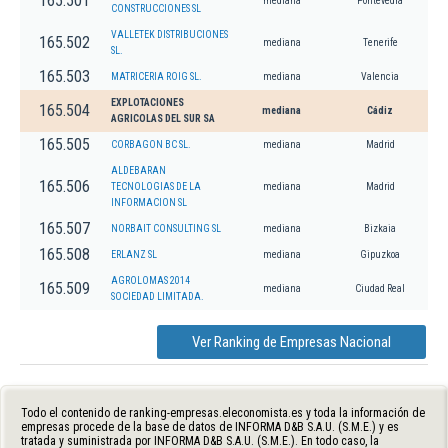
165.501
mediana
Pontevedra
CONSTRUCCIONES SL
VALLETEK DISTRIBUCIONES
165.502
mediana
Tenerife
SL.
165.503
MATRICERIA ROIG SL.
mediana
Valencia
EXPLOTACIONES
165.504
mediana
Cádiz
AGRICOLAS DEL SUR SA
165.505
CORBAGON BC SL.
mediana
Madrid
ALDEBARAN
165.506
TECNOLOGIAS DE LA
mediana
Madrid
INFORMACION SL
165.507
NORBAIT CONSULTING SL
mediana
Bizkaia
165.508
ERLANZ SL
mediana
Gipuzkoa
AGROLOMAS 2014
165.509
mediana
Ciudad Real
SOCIEDAD LIMITADA.
Ver Ranking de Empresas Nacional
Todo el contenido de ranking-empresas.eleconomista.es y toda la información de
empresas procede de la base de datos de INFORMA D&B S.A.U. (S.M.E.) y es
tratada y suministrada por INFORMA D&B S.A.U. (S.M.E.). En todo caso, la