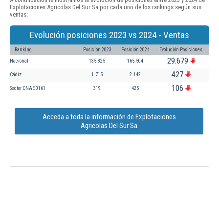
Explotaciones Agricolas Del Sur Sa por cada uno de los rankings según sus
ventas:
Evolución posiciones 2023 vs 2024 - Ventas
Ranking
Posición 2023
Posición 2024
Evolución Posiciones
29.679
Nacional
135.825
165.504
427
Cádiz
1.715
2.142
106
Sector CNAE 0161
319
425
Acceda a toda la información de Explotaciones
Agricolas Del Sur Sa