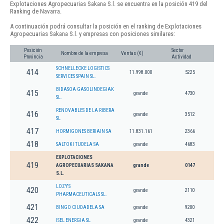
Explotaciones Agropecuarias Sakana S.l. se encuentra en la posición 419 del
Ranking de Navarra.
A continuación podrá consultar la posición en el ranking de Explotaciones
Agropecuarias Sakana S.l. y empresas con posiciones similares:
Posición
Sector
Nombre de la empresa
Ventas (€)
Provincia
Actividad
SCHNELLECKE LOGISTICS
414
11.998.000
5225
SERVICES SPAIN SL.
BIDASOA GASOLINDEGIAK
415
grande
4730
SL.
RENOVABLES DE LA RIBERA
416
grande
3512
SL
417
HORMIGONES BERIAIN SA
11.831.161
2366
418
SALTOKI TUDELA SA
grande
4683
EXPLOTACIONES
419
AGROPECUARIAS SAKANA
grande
0147
S.L.
LOZY'S
420
grande
2110
PHARMACEUTICALS SL.
421
BINGO CIUDADELA SA
grande
9200
422
ISEL ENERGIA SL
grande
4321