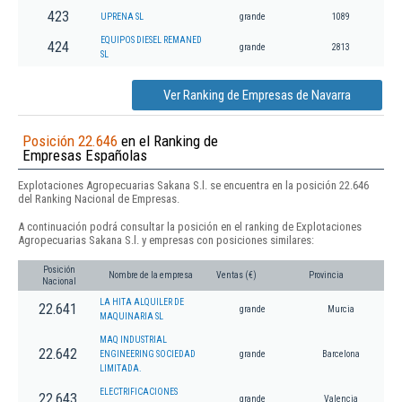
423
UPRENA SL
grande
1089
EQUIPOS DIESEL REMANED
424
grande
2813
SL
Ver Ranking de Empresas de Navarra
Posición 22.646
en el Ranking de
Empresas Españolas
Explotaciones Agropecuarias Sakana S.l. se encuentra en la posición 22.646
del Ranking Nacional de Empresas.
A continuación podrá consultar la posición en el ranking de Explotaciones
Agropecuarias Sakana S.l. y empresas con posiciones similares:
Posición
Nombre de la empresa
Ventas (€)
Provincia
Nacional
LA HITA ALQUILER DE
22.641
grande
Murcia
MAQUINARIA SL
MAQ INDUSTRIAL
22.642
ENGINEERING SOCIEDAD
grande
Barcelona
LIMITADA.
ELECTRIFICACIONES
22.643
grande
Valencia