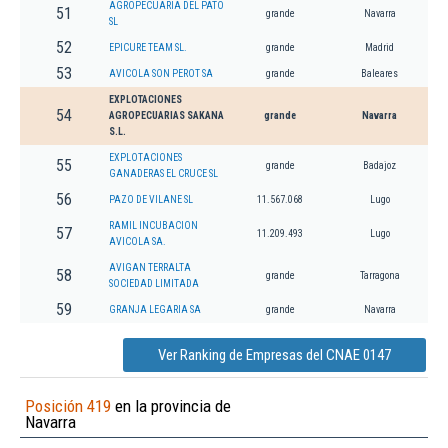
AGROPECUARIA DEL PATO
51
grande
Navarra
SL
52
EPICURE TEAM SL.
grande
Madrid
53
AVICOLA SON PEROT SA
grande
Baleares
EXPLOTACIONES
54
AGROPECUARIAS SAKANA
grande
Navarra
S.L.
EXPLOTACIONES
55
grande
Badajoz
GANADERAS EL CRUCE SL
56
PAZO DE VILANE SL
11.567.068
Lugo
RAMIL INCUBACION
57
11.209.493
Lugo
AVICOLA SA.
AVIGAN TERRALTA
58
grande
Tarragona
SOCIEDAD LIMITADA
59
GRANJA LEGARIA SA
grande
Navarra
Ver Ranking de Empresas del CNAE 0147
Posición 419
en la provincia de
Navarra