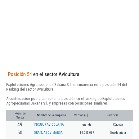
Posición 54
en el sector Avicultura
Explotaciones Agropecuarias Sakana S.l. se encuentra en la posición 54 del
Ranking del sector Avicultura.
A continuación podrá consultar la posición en el ranking de Explotaciones
Agropecuarias Sakana S.l. y empresas con posiciones similares:
Posición
Nombre de la empresa
Ventas (€)
Provincia
Sector
49
INCUSUR AVICOLA, SA
grande
Córdoba
50
GRANJAS OVIMAR SA.
14.759.087
Guadalajara