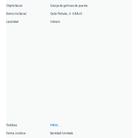
Objeto Social
Granja de gallinas de puesta.
Domicilio Social
Calle Portuko , 5 - 6 BAJO
Localidad
Urdiain
Teléfono
94846...
Forma Jurídica
Sociedad limitada