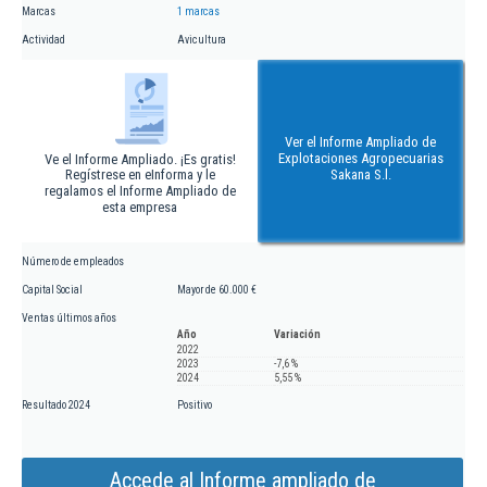
Marcas
1 marcas
Actividad
Avicultura
Ver el Informe Ampliado de
Explotaciones Agropecuarias
Ve el Informe Ampliado. ¡Es gratis!
Regístrese en eInforma y le
Sakana S.l.
regalamos el Informe Ampliado de
esta empresa
Número de empleados
Capital Social
Mayor de 60.000 €
Ventas últimos años
Año
Variación
2022
2023
-7,6 %
2024
5,55 %
Resultado 2024
Positivo
Accede al Informe ampliado de