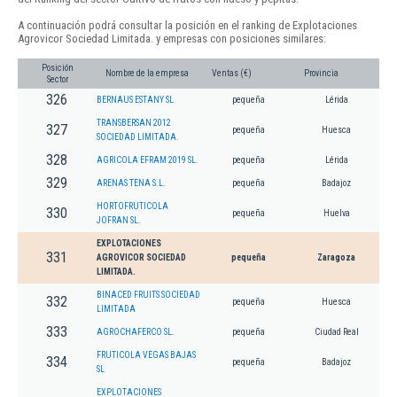
A continuación podrá consultar la posición en el ranking de Explotaciones
Agrovicor Sociedad Limitada. y empresas con posiciones similares:
Posición
Nombre de la empresa
Ventas (€)
Provincia
Sector
326
BERNAUS ESTANY SL
pequeña
Lérida
TRANSBERSAN 2012
327
pequeña
Huesca
SOCIEDAD LIMITADA.
328
AGRICOLA EFRAM 2019 SL.
pequeña
Lérida
329
ARENAS TENA S.L.
pequeña
Badajoz
HORTOFRUTICOLA
330
pequeña
Huelva
JOFRAN SL.
EXPLOTACIONES
331
AGROVICOR SOCIEDAD
pequeña
Zaragoza
LIMITADA.
BINACED FRUITS SOCIEDAD
332
pequeña
Huesca
LIMITADA
333
AGROCHAFERCO SL.
pequeña
Ciudad Real
FRUTICOLA VEGAS BAJAS
334
pequeña
Badajoz
SL
EXPLOTACIONES