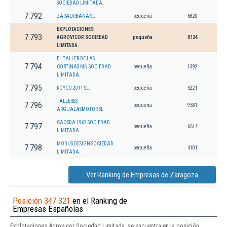
SOCIEDAD LIMITADA.
7.792
ZARAURBANA SL
pequeña
6820
EXPLOTACIONES
7.793
AGROVICOR SOCIEDAD
pequeña
0124
LIMITADA.
EL TALLER DE LAS
7.794
CORTINAS MN SOCIEDAD
pequeña
1392
LIMITADA.
7.795
ROYCO 2011 SL.
pequeña
5221
TALLERES
7.796
pequeña
9531
ARGUALASMOTOR SL
CAOSDA 1962 SOCIEDAD
7.797
pequeña
6614
LIMITADA.
MODUS DESIGN SOCIEDAD
7.798
pequeña
4101
LIMITADA.
Ver Ranking de Empresas de Zaragoza
Posición 347.321
en el Ranking de
Empresas Españolas
Explotaciones Agrovicor Sociedad Limitada. se encuentra en la posición