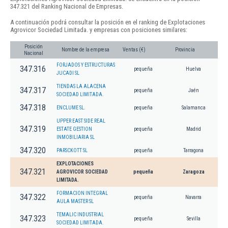
347.321 del Ranking Nacional de Empresas.
A continuación podrá consultar la posición en el ranking de Explotaciones
Agrovicor Sociedad Limitada. y empresas con posiciones similares:
Posición
Nombre de la empresa
Ventas (€)
Provincia
Nacional
FORJADOS Y ESTRUCTURAS
347.316
pequeña
Huelva
JUCADI SL
TIENDAS LA ALACENA
347.317
pequeña
Jaén
SOCIEDAD LIMITADA.
347.318
ENCLUME SL.
pequeña
Salamanca
UPPER EAST SIDE REAL
347.319
ESTATE GESTION
pequeña
Madrid
INMOBILIARIA SL
347.320
PARSCKOTT SL
pequeña
Tarragona
EXPLOTACIONES
347.321
AGROVICOR SOCIEDAD
pequeña
Zaragoza
LIMITADA.
FORMACION INTEGRAL
347.322
pequeña
Navarra
AULA MASTER SL
TEMALIC INDUSTRIAL
347.323
pequeña
Sevilla
SOCIEDAD LIMITADA.