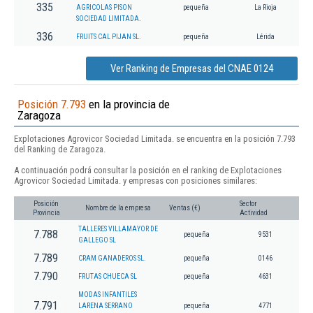
335
AGRICOLAS PISON
pequeña
La Rioja
SOCIEDAD LIMITADA.
336
FRUITS CAL PIJAN SL.
pequeña
Lérida
Ver Ranking de Empresas del CNAE 0124
Posición 7.793
en la provincia de
Zaragoza
Explotaciones Agrovicor Sociedad Limitada. se encuentra en la posición 7.793
del Ranking de Zaragoza.
A continuación podrá consultar la posición en el ranking de Explotaciones
Agrovicor Sociedad Limitada. y empresas con posiciones similares:
Posición
Sector
Nombre de la empresa
Ventas (€)
Provincia
Actividad
TALLERES VILLAMAYOR DE
7.788
pequeña
9531
GALLEGO SL
7.789
CRAM GANADEROS SL.
pequeña
0146
7.790
FRUTAS CHUECA SL
pequeña
4631
MODAS INFANTILES
7.791
LARENA SERRANO
pequeña
4771