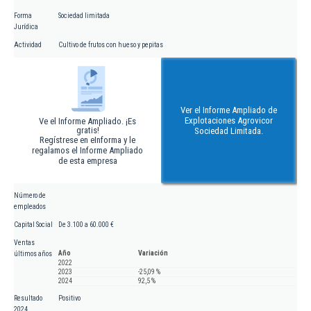
Forma
Sociedad limitada
Jurídica
Actividad
Cultivo de frutos con hueso y pepitas
Ver el Informe Ampliado de
Explotaciones Agrovicor
Ve el Informe Ampliado. ¡Es
gratis!
Sociedad Limitada.
Regístrese en eInforma y le
regalamos el Informe Ampliado
de esta empresa
Número de
empleados
Capital Social
De 3.100 a 60.000 €
Ventas
Año
Variación
últimos años
2022
2023
-25,09 %
2024
92,5 %
Resultado
Positivo
2024