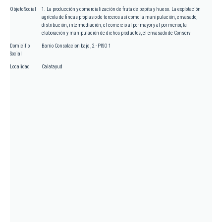
Objeto Social
1. La producción y comercialización de fruta de pepita y hueso. La explotación
agrícola de fincas propias o de terceros así como la manipulación, envasado,
distribución, intermediación, el comercio al por mayor y al por menor, la
elaboración y manipulación de dichos productos, el envasado de Conserv
Domicilio
Barrio Consolacion bajo , 2 - PISO 1
Social
Localidad
Calatayud