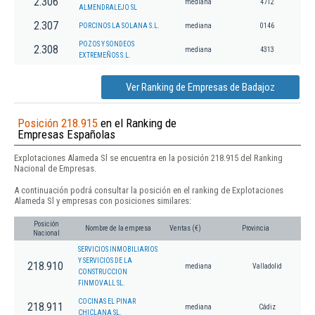
2.306
mediana
4712
ALMENDRALEJO SL
2.307
PORCINOS LA SOLANA S.L.
mediana
0146
POZOS Y SONDEOS
2.308
mediana
4313
EXTREMEÑOS S.L.
Ver Ranking de Empresas de Badajoz
Posición 218.915
en el Ranking de
Empresas Españolas
Explotaciones Alameda Sl se encuentra en la posición 218.915 del Ranking
Nacional de Empresas.
A continuación podrá consultar la posición en el ranking de Explotaciones
Alameda Sl y empresas con posiciones similares:
Posición
Nombre de la empresa
Ventas (€)
Provincia
Nacional
SERVICIOS INMOBILIARIOS
Y SERVICIOS DE LA
218.910
mediana
Valladolid
CONSTRUCCION
FINMOVALL SL.
COCINAS EL PINAR
218.911
mediana
Cádiz
CHICLANA SL.