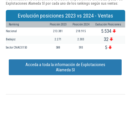
Explotaciones Alameda Sl por cada uno de los rankings según sus ventas:
Evolución posiciones 2023 vs 2024 - Ventas
Ranking
Posición 2023
Posición 2024
Evolución Posiciones
5.534
Nacional
213.381
218.915
32
Badajoz
2.271
2.303
5
Sector CNAE 0150
588
593
Acceda a toda la información de Explotaciones
Alameda Sl