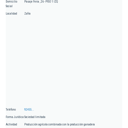
Domicilio
Pasaje Feria , 26 - PISO 1 IZQ
Social
Localidad
Zafra
Teléfono
92455...
Forma Jurídica
Sociedad limitada
Actividad
Producción agrícola combinada con la producción ganadera