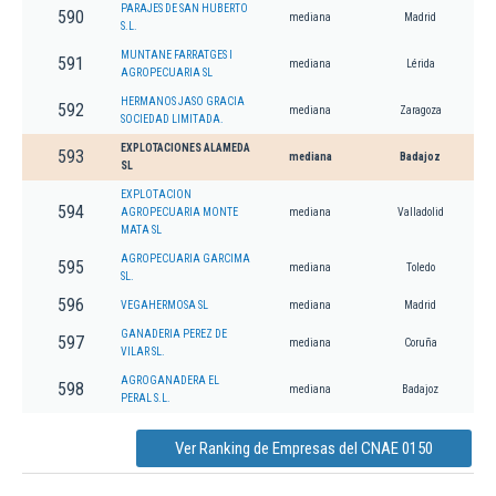
PARAJES DE SAN HUBERTO
590
mediana
Madrid
S.L.
MUNTANE FARRATGES I
591
mediana
Lérida
AGROPECUARIA SL
HERMANOS JASO GRACIA
592
mediana
Zaragoza
SOCIEDAD LIMITADA.
EXPLOTACIONES ALAMEDA
593
mediana
Badajoz
SL
EXPLOTACION
594
AGROPECUARIA MONTE
mediana
Valladolid
MATA SL
AGROPECUARIA GARCIMA
595
mediana
Toledo
SL.
596
VEGAHERMOSA SL
mediana
Madrid
GANADERIA PEREZ DE
597
mediana
Coruña
VILAR SL.
AGROGANADERA EL
598
mediana
Badajoz
PERAL S.L.
Ver Ranking de Empresas del CNAE 0150