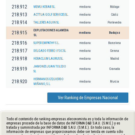
218.912
MEMU KEBAB SL.
mediana
Málaga
218.913
ACTTUA GOLF SERVICES SL.
mediana
Cádiz
218.914
TALLERES AGUIN SL
mediana
Pontevedra
EXPLOTACIONES ALAMEDA
218.915
mediana
Badajoz
SL
218.916
SUPER EMPATHY S.L.
mediana
Barcelona
218.917
DELGADO FERRO I FOC SL
mediana
Gerona
218.918
HERACLUM LAURUS SL.
mediana
Madrid
JAMONES JUAN TOLEDO
218.919
mediana
Granada
SL
HERMANOS IZQUIERDO
218.920
mediana
Murcia
MIÑANO, S.L.
Ver Ranking de Empresas Nacional
Todo el contenido de ranking-empresas.eleconomista.es y toda la información de
empresas procede de la base de datos de INFORMA D&B S.A.U. (S.M.E.) y es
tratada y suministrada por INFORMA D&B S.A.U. (S.M.E.). En todo caso, la
información de empresas que proporcionamos debe ser tenida en cuenta sólo