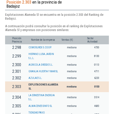
Posición 2.303
en la provincia de
Badajoz
Explotaciones Alameda Sl se encuentra en la posición 2.303 del Ranking de
Badajoz.
A continuación podrá consultar la posición en el ranking de Explotaciones
Alameda Sl y empresas con posiciones similares:
Posición
Sector
Nombre de la empresa
Ventas (€)
Provincia
Actividad
2.298
COMOSUREX S.COOP.
mediana
4730
HISPANO LUSA JARDIN
2.299
mediana
8130
S.L.L.
2.300
AGRICOLA DRESDE S.L.
mediana
0113
2.301
GRANJA HUERTA Y MAR SL
mediana
4711
2.302
AZULAE S.L.
mediana
6220
EXPLOTACIONES ALAMEDA
2.303
mediana
0150
SL
LA ERNESTINA ENERGIA
2.304
mediana
3514
S.L.
2.305
ALMACENES SINFO SL
mediana
4683
TIENDAS PAVO