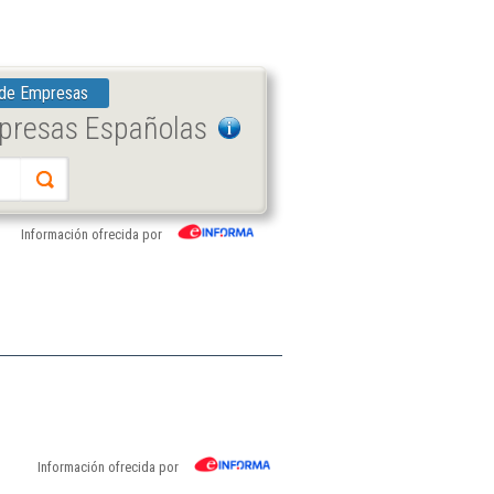
 de Empresas
mpresas Españolas
Información ofrecida por
Información ofrecida por