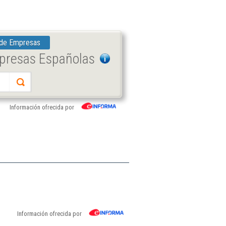
 de Empresas
mpresas Españolas
Información ofrecida por
Información ofrecida por