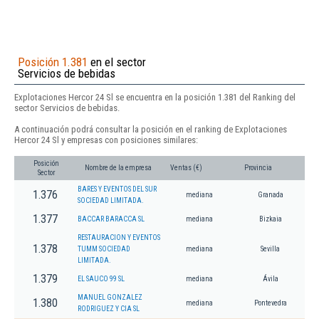
Posición 1.381
en el sector
Servicios de bebidas
Explotaciones Hercor 24 Sl se encuentra en la posición 1.381 del Ranking del
sector Servicios de bebidas.
A continuación podrá consultar la posición en el ranking de Explotaciones
Hercor 24 Sl y empresas con posiciones similares:
Posición
Nombre de la empresa
Ventas (€)
Provincia
Sector
BARES Y EVENTOS DEL SUR
1.376
mediana
Granada
SOCIEDAD LIMITADA.
1.377
BACCAR BARACCA SL
mediana
Bizkaia
RESTAURACION Y EVENTOS
1.378
TUMM SOCIEDAD
mediana
Sevilla
LIMITADA.
1.379
EL SAUCO 99 SL
mediana
Ávila
MANUEL GONZALEZ
1.380
mediana
Pontevedra
RODRIGUEZ Y CIA SL