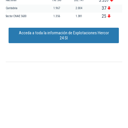
3.557
Nacional
198.590
202.147
37
Cantabria
1.967
2.004
25
Sector CNAE 5630
1.356
1.381
Acceda a toda la información de Explotaciones Hercor
24 Sl