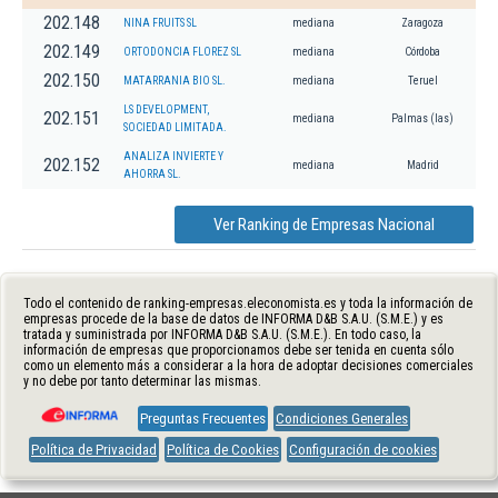
202.148
NINA FRUITS SL
mediana
Zaragoza
202.149
ORTODONCIA FLOREZ SL
mediana
Córdoba
202.150
MATARRANIA BIO SL.
mediana
Teruel
LS DEVELOPMENT,
202.151
mediana
Palmas (las)
SOCIEDAD LIMITADA.
ANALIZA INVIERTE Y
202.152
mediana
Madrid
AHORRA SL.
Ver Ranking de Empresas Nacional
Todo el contenido de ranking-empresas.eleconomista.es y toda la información de
empresas procede de la base de datos de INFORMA D&B S.A.U. (S.M.E.) y es
tratada y suministrada por INFORMA D&B S.A.U. (S.M.E.). En todo caso, la
información de empresas que proporcionamos debe ser tenida en cuenta sólo
como un elemento más a considerar a la hora de adoptar decisiones comerciales
y no debe por tanto determinar las mismas.
Preguntas Frecuentes
Condiciones Generales
Política de Privacidad
Política de Cookies
Configuración de cookies