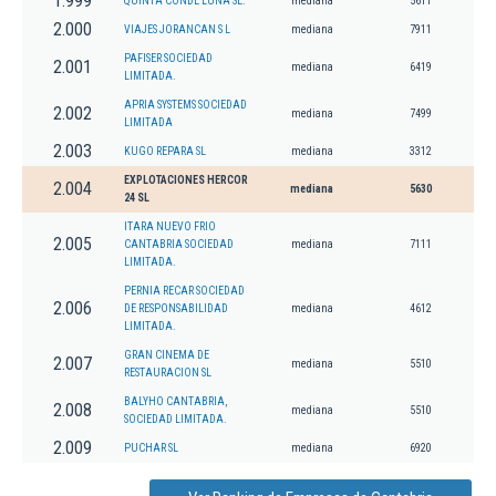
1.999
QUINTA CONDE LUNA SL.
mediana
5611
2.000
VIAJES JORANCAN S L
mediana
7911
PAFISER SOCIEDAD
2.001
mediana
6419
LIMITADA.
APRIA SYSTEMS SOCIEDAD
2.002
mediana
7499
LIMITADA
2.003
KUGO REPARA SL
mediana
3312
EXPLOTACIONES HERCOR
2.004
mediana
5630
24 SL
ITARA NUEVO FRIO
2.005
CANTABRIA SOCIEDAD
mediana
7111
LIMITADA.
PERNIA RECAR SOCIEDAD
2.006
DE RESPONSABILIDAD
mediana
4612
LIMITADA.
GRAN CINEMA DE
2.007
mediana
5510
RESTAURACION SL
BALYHO CANTABRIA,
2.008
mediana
5510
SOCIEDAD LIMITADA.
2.009
PUCHAR SL
mediana
6920