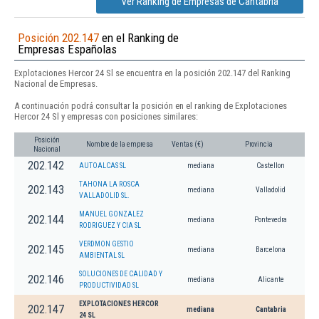
Ver Ranking de Empresas de Cantabria
Posición 202.147
en el Ranking de
Empresas Españolas
Explotaciones Hercor 24 Sl se encuentra en la posición 202.147 del Ranking
Nacional de Empresas.
A continuación podrá consultar la posición en el ranking de Explotaciones
Hercor 24 Sl y empresas con posiciones similares:
Posición
Nombre de la empresa
Ventas (€)
Provincia
Nacional
202.142
AUTOALCAS SL
mediana
Castellon
TAHONA LA ROSCA
202.143
mediana
Valladolid
VALLADOLID SL.
MANUEL GONZALEZ
202.144
mediana
Pontevedra
RODRIGUEZ Y CIA SL
VERDMON GESTIO
202.145
mediana
Barcelona
AMBIENTAL SL
SOLUCIONES DE CALIDAD Y
202.146
mediana
Alicante
PRODUCTIVIDAD SL
EXPLOTACIONES HERCOR
202.147
mediana
Cantabria
24 SL