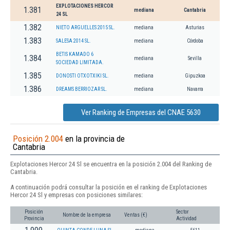
EXPLOTACIONES HERCOR
1.381
mediana
Cantabria
24 SL
1.382
NIETO ARGUELLES 2015 SL.
mediana
Asturias
1.383
SALESA 2014 SL.
mediana
Córdoba
BETIS KAMADO 6
1.384
mediana
Sevilla
SOCIEDAD LIMITADA.
1.385
DONOSTI OTXOTXIKI SL.
mediana
Gipuzkoa
1.386
DREAMS BERRIOZAR SL.
mediana
Navarra
Ver Ranking de Empresas del CNAE 5630
Posición 2.004
en la provincia de
Cantabria
Explotaciones Hercor 24 Sl se encuentra en la posición 2.004 del Ranking de
Cantabria.
A continuación podrá consultar la posición en el ranking de Explotaciones
Hercor 24 Sl y empresas con posiciones similares:
Posición
Sector
Nombre de la empresa
Ventas (€)
Provincia
Actividad