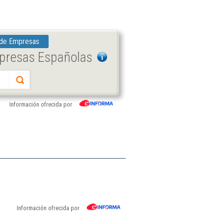
 de Empresas
mpresas Españolas
Información ofrecida por
Información ofrecida por