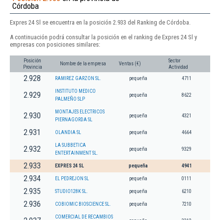
Córdoba
Expres 24 Sl se encuentra en la posición 2.933 del Ranking de Córdoba.
A continuación podrá consultar la posición en el ranking de Expres 24 Sl y
empresas con posiciones similares:
Posición
Sector
Nombre de la empresa
Ventas (€)
Provincia
Actividad
2.928
RAMIREZ GARZON SL.
pequeña
4711
INSTITUTO MEDICO
2.929
pequeña
8622
PALMEÑO SLP
MONTAJES ELECTRICOS
2.930
pequeña
4321
PIERNAGORDA SL
2.931
OLANDIA SL
pequeña
4664
LA SUBBETICA
2.932
pequeña
9329
ENTERTAINMENT SL.
2.933
EXPRES 24 SL
pequeña
4941
2.934
EL PEDREJON SL
pequeña
0111
2.935
STUDIO128K SL.
pequeña
6210
2.936
COBIOMIC BIOSCIENCE SL.
pequeña
7210
COMERCIAL DE RECAMBIOS