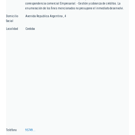
correspondencia comercial Empresarial. - Gestión y cobranza de créditos. La
enumeración de los fines mencionados no presupone el inmediato desenvolvi.
Domicilio
Avenida Republica Argentina , 4
Social
Localidad
Cordoba
Teléfono
95749...