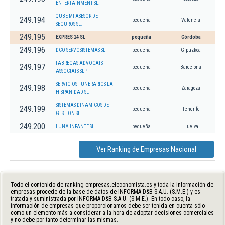
ENTERTAINMENT SL.
QUBE MI ASESOR DE
249.194
pequeña
Valencia
SEGUROS SL.
249.195
EXPRES 24 SL
pequeña
Córdoba
249.196
DCO SERVOSISTEMAS SL
pequeña
Gipuzkoa
FABREGAS ADVOCATS
249.197
pequeña
Barcelona
ASSOCIATS SLP
SERVICIOS FUNERARIOS LA
249.198
pequeña
Zaragoza
HISPANIDAD SL
SISTEMAS DINAMICOS DE
249.199
pequeña
Tenerife
GESTION SL
249.200
LUNA INFANTE SL
pequeña
Huelva
Ver Ranking de Empresas Nacional
Todo el contenido de ranking-empresas.eleconomista.es y toda la información de
empresas procede de la base de datos de INFORMA D&B S.A.U. (S.M.E.) y es
tratada y suministrada por INFORMA D&B S.A.U. (S.M.E.). En todo caso, la
información de empresas que proporcionamos debe ser tenida en cuenta sólo
como un elemento más a considerar a la hora de adoptar decisiones comerciales
y no debe por tanto determinar las mismas.