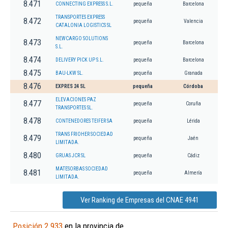
8.471
CONNECTING EXPRESS S.L.
pequeña
Barcelona
TRANSPORTES EXPRESS
8.472
pequeña
Valencia
CATALONIA LOGISTICS SL
NEWCARGO SOLUTIONS
8.473
pequeña
Barcelona
S.L.
8.474
DELIVERY PICK UP S.L.
pequeña
Barcelona
8.475
BAU-LKW SL.
pequeña
Granada
8.476
EXPRES 24 SL
pequeña
Córdoba
ELEVACIONES PAZ
8.477
pequeña
Coruña
TRANSPORTES SL.
8.478
CONTENEDORES TEIFER SA
pequeña
Lérida
TRANS FRIOHER SOCIEDAD
8.479
pequeña
Jaén
LIMITADA.
8.480
GRUAS JCR SL
pequeña
Cádiz
MATESORBAS SOCIEDAD
8.481
pequeña
Almería
LIMITADA.
Ver Ranking de Empresas del CNAE 4941
Posición 2.933
en la provincia de