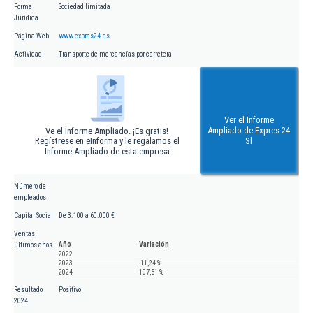
Forma
Sociedad limitada
Jurídica
Página Web
www.expres24.es
Actividad
Transporte de mercancías por carretera
Ver el Informe
Ampliado de Expres 24
Ve el Informe Ampliado. ¡Es gratis!
Regístrese en eInforma y le regalamos el
Sl
Informe Ampliado de esta empresa
Número de
empleados
Capital Social
De 3.100 a 60.000 €
Ventas
Año
Variación
últimos años
2022
2023
-11,24 %
2024
107,51 %
Resultado
Positivo
2024