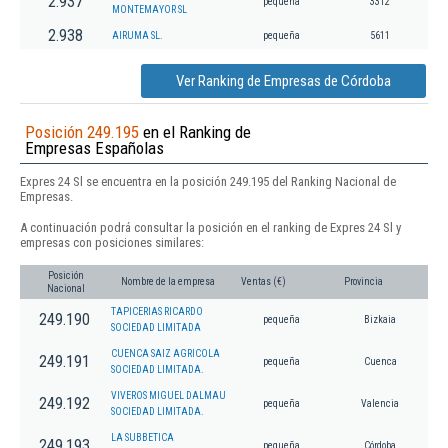
2.937
pequeña
3312
MONTEMAYOR SL
2.938
AIRUMA SL.
pequeña
5611
Ver Ranking de Empresas de Córdoba
Posición 249.195
en el Ranking de
Empresas Españolas
Expres 24 Sl se encuentra en la posición 249.195 del Ranking Nacional de
Empresas.
A continuación podrá consultar la posición en el ranking de Expres 24 Sl y
empresas con posiciones similares:
Posición
Nombre de la empresa
Ventas (€)
Provincia
Nacional
TAPICERIAS RICARDO
249.190
pequeña
Bizkaia
SOCIEDAD LIMITADA
CUENCA SAIZ AGRICOLA
249.191
pequeña
Cuenca
SOCIEDAD LIMITADA.
VIVEROS MIGUEL DALMAU
249.192
pequeña
Valencia
SOCIEDAD LIMITADA.
LA SUBBETICA
249.193
pequeña
Córdoba