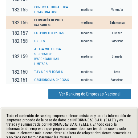
COMERCIAL HIDRAULICA
182.155
mediana
Valencia
LEVANTINA 98 SL
EXTREMEÑA DE PIEL Y
182.156
mediana
Salamanca
CALZADO SL
182.157
CG SPORT TECH 2016 SL.
mediana
Huesca
182.158
UNIPE SL
mediana
Barcelona
AGASA MILLGONSA
SOCIEDAD DE
182.159
mediana
Granada
RESPONSABILIDAD
LIMITADA
182.160
TU VISION EL ROSAL SL
mediana
León
182.161
GASTRONOMIA DHOCSA SL
mediana
Barcelona
Ver Ranking de Empresas Nacional
Todo el contenido de ranking-empresas.eleconomista.es y toda la información de
empresas procede de la base de datos de INFORMA D&B S.A.U. (S.M.E.) y es
tratada y suministrada por INFORMA D&B S.A.U. (S.M.E.). En todo caso, la
información de empresas que proporcionamos debe ser tenida en cuenta sólo
como un elemento más a considerar a la hora de adoptar decisiones comerciales
y no debe por tanto determinar las mismas.