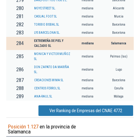
279
BAREFOOT YOU 1930 S.L.
mediana
Barcelona
280
MOYE STREET SL.
mediana
Alicante
281
CASUAL FOOT SL
mediana
Murcia
282
TORIBIO BISBAL SL
mediana
Barcelona
283
LYS BARCELONA SL.
mediana
Barcelona
EXTREMEÑA DE PIEL Y
284
mediana
Salamanca
CALZADO SL
MONICA Y VICTOR MUÑOZ
285
mediana
Palmas (las)
SL
DON ZAPATO DA MARIÑA
286
mediana
Lugo
SL.
287
CREACIONES WIMA SL
mediana
Barcelona
288
CENTROS FERROL SL
mediana
Coruña
289
ANA-RAUL SL
mediana
Málaga
Ver Ranking de Empresas del CNAE 4772
Posición 1.127
en la provincia de
Salamanca