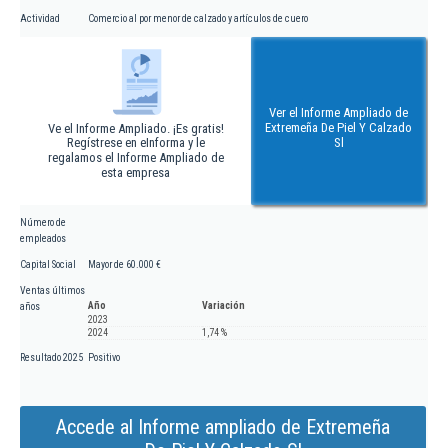
Actividad
Comercio al por menor de calzado y artículos de cuero
Ver el Informe Ampliado de
Extremeña De Piel Y Calzado
Ve el Informe Ampliado. ¡Es gratis!
Regístrese en eInforma y le
Sl
regalamos el Informe Ampliado de
esta empresa
Número de
empleados
Capital Social
Mayor de 60.000 €
Ventas últimos
Año
Variación
años
2023
2024
1,74 %
Resultado 2025
Positivo
Accede al Informe ampliado de Extremeña