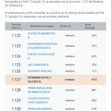
Extremeña De Piel Y Calzado Sl se encuentra en la posición 1.127 del Ranking
de Salamanca.
A continuación podrá consultar la posición en el ranking de Extremeña De Piel
Y Calzado Sl y empresas con posiciones similares:
Posición
Sector
Nombre de la empresa
Ventas (€)
Provincia
Actividad
ECOTISA TELEMARKETING
1.122
mediana
4619
SL.
VALVANERA DISTRIBUCION
1.123
mediana
1013
DE ALIMENTACION SL
XOBORG TECHNOLOGIES
1.124
mediana
6210
SL.
1.125
LAS CLARAS 2000 SL
mediana
5510
1.126
BIOENERGY IBERICA SL.
mediana
7112
EXTREMEÑA DE PIEL Y
1.127
mediana
4772
CALZADO SL
PRISMA INMOBILIARIA
1.128
mediana
6831
SALAMANCA 2005 SL
CLINICA GONZALEZ
1.129
mediana
8623
LOPEZ-CASERO SLP
1.130
REDERO SAN ROMAN SL
mediana
0150