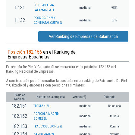
ELECTROCLIMA
1.131
mediana
9531
SALAMANCA SL.
PROMOCIONES Y
1.132
mediana
6812
CONTRATAS CURTO SL
Ver Ranking de Empresas de Salamanca
Posición 182.156
en el Ranking de
Empresas Españolas
Extremeña De Piel Y Calzado Sl se encuentra en la posición 182.156 del
Ranking Nacional de Empresas.
A continuación podrá consultar la posición en el ranking de Extremeña De Piel
Y Calzado Sl y empresas con posiciones similares:
Posición
Nombre de la empresa
Ventas (€)
Provincia
Nacional
182.151
TROSTANI SL.
mediana
Barcelona
AGRICOLA MADRID
182.152
mediana
Murcia
GOMEZ SL
182.153
TRABE SOLUCIONES SL
mediana
Coruña
182.154
ZAMORMATIZ SL
mediana
Navarra