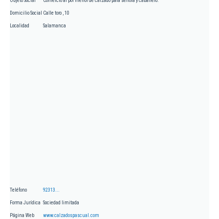
Objeto Social
Comercio al por menor de calzado para señora y caballero.
Domicilio Social
Calle toro , 10
Localidad
Salamanca
Teléfono
92313...
Forma Jurídica
Sociedad limitada
Página Web
www.calzadospascual.com