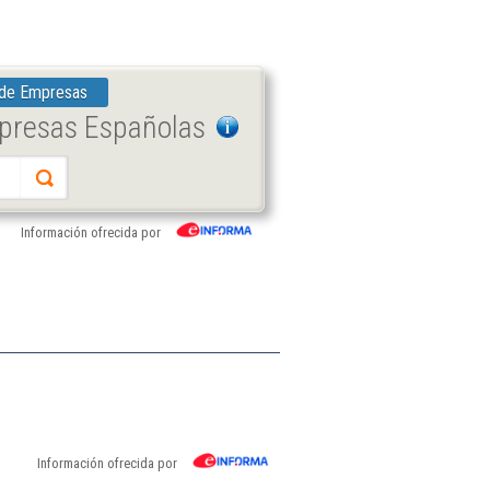
 de Empresas
mpresas Españolas
Información ofrecida por
Información ofrecida por