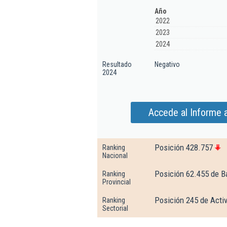
Año
2022
2023
2024
Resultado
Negativo
2024
Accede al Informe a
Posición 428.757
Ranking
Nacional
Posición 62.455 de B
Ranking
Provincial
Posición 245 de Activ
Ranking
Sectorial