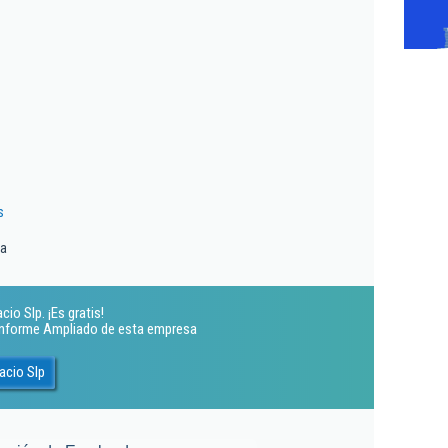
s
ia
io Slp. ¡Es gratis!
 Informe Ampliado de esta empresa
acio Slp