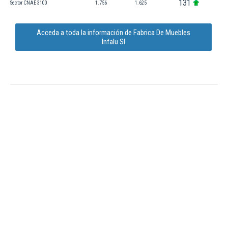
131
Sector CNAE 3100
1.756
1.625
Acceda a toda la información de Fabrica De Muebles
Infalu Sl