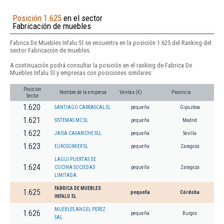
Posición 1.625
en el sector
Fabricación de muebles
Fabrica De Muebles Infalu Sl se encuentra en la posición 1.625 del Ranking del
sector Fabricación de muebles.
A continuación podrá consultar la posición en el ranking de Fabrica De
Muebles Infalu Sl y empresas con posiciones similares:
Posición
Nombre de la empresa
Ventas (€)
Provincia
Sector
1.620
SANTIAGO CARRASCAL SL
pequeña
Gipuzkoa
1.621
SISTEMAS MC SL
pequeña
Madrid
1.622
JAISA CASARICHE SLL
pequeña
Sevilla
1.623
EUROSOMIER SL
pequeña
Zaragoza
LAGUI PUERTAS DE
1.624
COCINA SOCIEDAD
pequeña
Zaragoza
LIMITADA.
FABRICA DE MUEBLES
1.625
pequeña
Córdoba
INFALU SL
MUEBLES ANGEL PEREZ
1.626
pequeña
Burgos
SAL