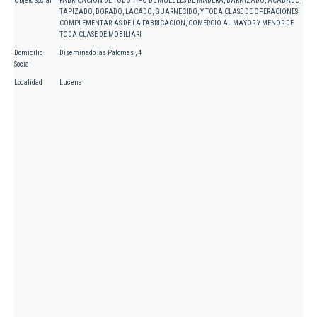
Objeto Social
FABRICACION DE TODO TIPO DE MUEBLES DE MADERA, BARNIZADO, ACABADO,
TAPIZADO, DORADO, LACADO, GUARNECIDO, Y TODA CLASE DE OPERACIONES
COMPLEMENTARIAS DE LA FABRICACION, COMERCIO AL MAYOR Y MENOR DE
TODA CLASE DE MOBILIARI
Domicilio
Diseminado las Palomas , 4
Social
Localidad
Lucena