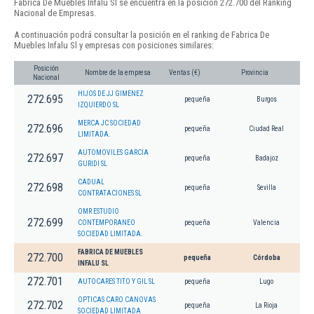
Fabrica De Muebles Infalu Sl se encuentra en la posición 272.700 del Ranking
Nacional de Empresas.
A continuación podrá consultar la posición en el ranking de Fabrica De
Muebles Infalu Sl y empresas con posiciones similares:
Posición
Nombre de la empresa
Ventas (€)
Provincia
Nacional
HIJOS DE JJ GIMENEZ
272.695
pequeña
Burgos
IZQUIERDO SL
MERCA JC SOCIEDAD
272.696
pequeña
Ciudad Real
LIMITADA.
AUTOMOVILES GARCIA
272.697
pequeña
Badajoz
GURIDI SL
CADUAL
272.698
pequeña
Sevilla
CONTRATACIONES SL
OMR ESTUDIO
272.699
CONTEMPORANEO
pequeña
Valencia
SOCIEDAD LIMITADA.
FABRICA DE MUEBLES
272.700
pequeña
Córdoba
INFALU SL
272.701
AUTOCARES TITO Y GIL SL
pequeña
Lugo
OPTICAS CARO CANOVAS
272.702
pequeña
La Rioja
SOCIEDAD LIMITADA