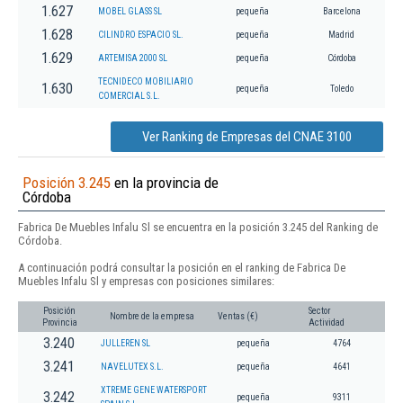
1.627
MOBEL GLASS SL
pequeña
Barcelona
1.628
CILINDRO ESPACIO SL.
pequeña
Madrid
1.629
ARTEMISA 2000 SL
pequeña
Córdoba
TECNIDECO MOBILIARIO
1.630
pequeña
Toledo
COMERCIAL S.L.
Ver Ranking de Empresas del CNAE 3100
Posición 3.245
en la provincia de
Córdoba
Fabrica De Muebles Infalu Sl se encuentra en la posición 3.245 del Ranking de
Córdoba.
A continuación podrá consultar la posición en el ranking de Fabrica De
Muebles Infalu Sl y empresas con posiciones similares:
Posición
Sector
Nombre de la empresa
Ventas (€)
Provincia
Actividad
3.240
JULLEREN SL
pequeña
4764
3.241
NAVELUTEX S.L.
pequeña
4641
XTREME GENE WATERSPORT
3.242
pequeña
9311