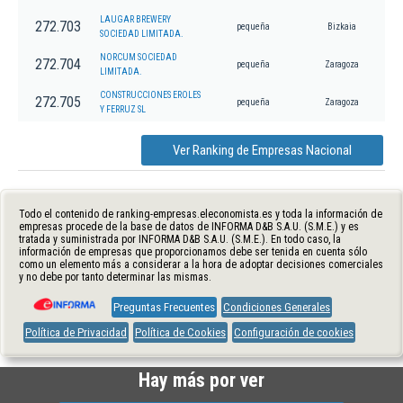
LAUGAR BREWERY
272.703
pequeña
Bizkaia
SOCIEDAD LIMITADA.
NORCUM SOCIEDAD
272.704
pequeña
Zaragoza
LIMITADA.
CONSTRUCCIONES EROLES
272.705
pequeña
Zaragoza
Y FERRUZ SL
Ver Ranking de Empresas Nacional
Todo el contenido de ranking-empresas.eleconomista.es y toda la información de
empresas procede de la base de datos de INFORMA D&B S.A.U. (S.M.E.) y es
tratada y suministrada por INFORMA D&B S.A.U. (S.M.E.). En todo caso, la
información de empresas que proporcionamos debe ser tenida en cuenta sólo
como un elemento más a considerar a la hora de adoptar decisiones comerciales
y no debe por tanto determinar las mismas.
Preguntas Frecuentes
Condiciones Generales
Política de Privacidad
Política de Cookies
Configuración de cookies
Hay más por ver