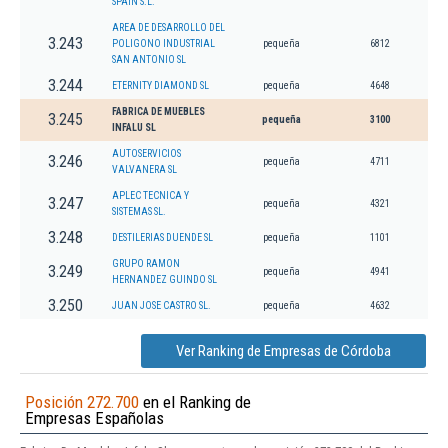
SPAIN S.L.
AREA DE DESARROLLO DEL
3.243
POLIGONO INDUSTRIAL
pequeña
6812
SAN ANTONIO SL
3.244
ETERNITY DIAMOND SL
pequeña
4648
FABRICA DE MUEBLES
3.245
pequeña
3100
INFALU SL
AUTOSERVICIOS
3.246
pequeña
4711
VALVANERA SL
APLEC TECNICA Y
3.247
pequeña
4321
SISTEMAS SL.
3.248
DESTILERIAS DUENDE SL
pequeña
1101
GRUPO RAMON
3.249
pequeña
4941
HERNANDEZ GUINDO SL
3.250
JUAN JOSE CASTRO SL.
pequeña
4632
Ver Ranking de Empresas de Córdoba
Posición 272.700
en el Ranking de
Empresas Españolas