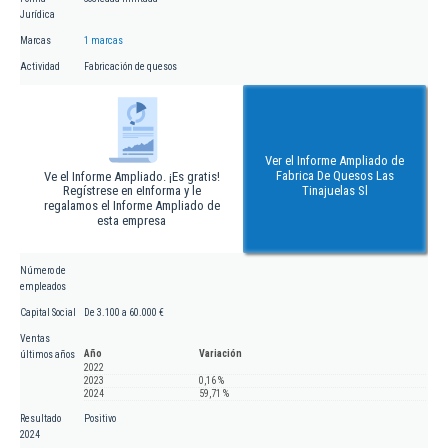
Jurídica
Marcas
1 marcas
Actividad
Fabricación de quesos
Ver el Informe Ampliado de
Fabrica De Quesos Las
Ve el Informe Ampliado. ¡Es gratis!
Regístrese en eInforma y le
Tinajuelas Sl
regalamos el Informe Ampliado de
esta empresa
Número de
empleados
Capital Social
De 3.100 a 60.000 €
Ventas
Año
Variación
últimos años
2022
2023
0,16 %
2024
59,71 %
Resultado
Positivo
2024