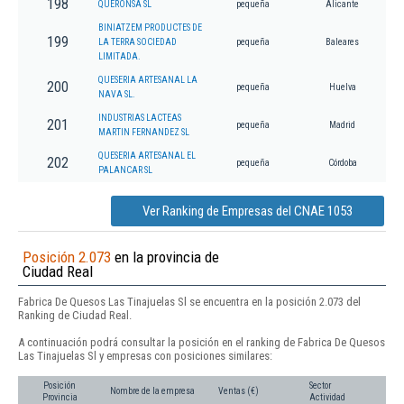
198
QUERONSA SL
pequeña
Alicante
BINIATZEM PRODUCTES DE
199
LA TERRA SOCIEDAD
pequeña
Baleares
LIMITADA.
QUESERIA ARTESANAL LA
200
pequeña
Huelva
NAVA SL.
INDUSTRIAS LACTEAS
201
pequeña
Madrid
MARTIN FERNANDEZ SL
QUESERIA ARTESANAL EL
202
pequeña
Córdoba
PALANCAR SL
Ver Ranking de Empresas del CNAE 1053
Posición 2.073
en la provincia de
Ciudad Real
Fabrica De Quesos Las Tinajuelas Sl se encuentra en la posición 2.073 del
Ranking de Ciudad Real.
A continuación podrá consultar la posición en el ranking de Fabrica De Quesos
Las Tinajuelas Sl y empresas con posiciones similares:
Posición
Sector
Nombre de la empresa
Ventas (€)
Provincia
Actividad