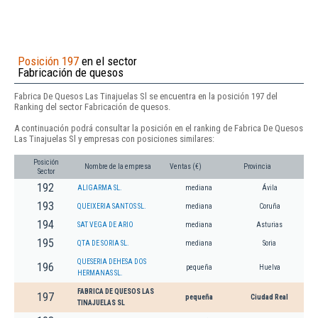
Posición 197
en el sector
Fabricación de quesos
Fabrica De Quesos Las Tinajuelas Sl se encuentra en la posición 197 del
Ranking del sector Fabricación de quesos.
A continuación podrá consultar la posición en el ranking de Fabrica De Quesos
Las Tinajuelas Sl y empresas con posiciones similares:
Posición
Nombre de la empresa
Ventas (€)
Provincia
Sector
192
ALIGARMA SL.
mediana
Ávila
193
QUEIXERIA SANTOS SL.
mediana
Coruña
194
SAT VEGA DE ARIO
mediana
Asturias
195
QTA DE SORIA SL.
mediana
Soria
QUESERIA DEHESA DOS
196
pequeña
Huelva
HERMANAS SL.
FABRICA DE QUESOS LAS
197
pequeña
Ciudad Real
TINAJUELAS SL