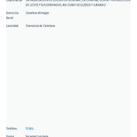
Objeto Social
LA FABRICACION DE QUESOS EN GENERAL, LA COMPRA, VENTA Y DISTRIBUCION
DE LECHE Y SUS DERIVADOS, ASI COMO DE QUESOS Y GANADO.
Domicilio
Carretera Almagro
Social
Localidad
Granatula de Calatrava
Teléfono
92686...
Forma
Sociedad limitada