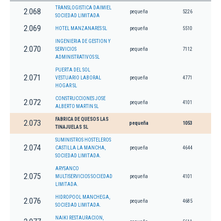
TRANSLOGISTICA DAIMIEL
2.068
pequeña
5226
SOCIEDAD LIMITADA
2.069
HOTEL MANZANARES SL
pequeña
5510
INGENIERIA DE GESTION Y
2.070
SERVICIOS
pequeña
7112
ADMINISTRATIVOS SL
PUERTA DEL SOL
2.071
VESTUARIO LABORAL
pequeña
4771
HOGAR SL
CONSTRUCCIONES JOSE
2.072
pequeña
4101
ALBERTO MARTIN SL
FABRICA DE QUESOS LAS
2.073
pequeña
1053
TINAJUELAS SL
SUMINISTROS HOSTELEROS
2.074
CASTILLA LA MANCHA,
pequeña
4644
SOCIEDAD LIMITADA.
ARYSANCO
2.075
MULTISERVICIOS SOCIEDAD
pequeña
4101
LIMITADA.
HIDROPOOL MANCHEGA,
2.076
pequeña
4685
SOCIEDAD LIMITADA.
NAIKI RESTAURACION,