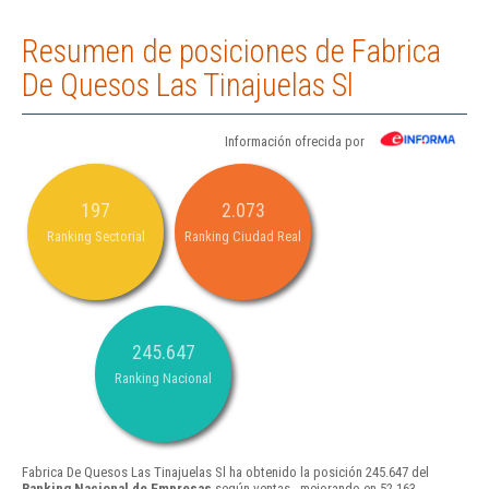
Resumen de posiciones de Fabrica
De Quesos Las Tinajuelas Sl
Información ofrecida por
197
2.073
Ranking Sectorial
Ranking Ciudad Real
245.647
Ranking Nacional
Fabrica De Quesos Las Tinajuelas Sl ha obtenido la posición 245.647 del
Ranking Nacional de Empresas
según ventas , mejorando en 52.163