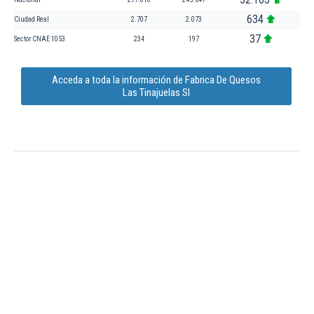
634
Ciudad Real
2.707
2.073
37
Sector CNAE 1053
234
197
Acceda a toda la información de Fabrica De Quesos
Las Tinajuelas Sl