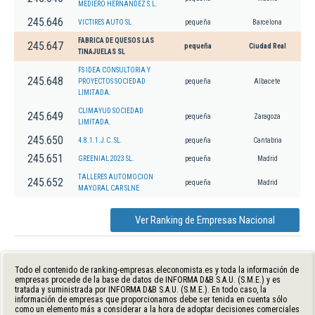
MEDIERO HERNANDEZ S.L.
245.646
VICTIRES AUTO SL
pequeña
Barcelona
FABRICA DE QUESOS LAS
245.647
pequeña
Ciudad Real
TINAJUELAS SL
FS IDEA CONSULTORIA Y
245.648
PROYECTOS SOCIEDAD
pequeña
Albacete
LIMITADA.
CLIMAYUD SOCIEDAD
245.649
pequeña
Zaragoza
LIMITADA.
245.650
4.8.1.1.J.C. SL.
pequeña
Cantabria
245.651
GREENIAL 2023 SL.
pequeña
Madrid
TALLERES AUTOMOCION
245.652
pequeña
Madrid
MAYORAL CAR SLNE.
Ver Ranking de Empresas Nacional
Todo el contenido de ranking-empresas.eleconomista.es y toda la información de
empresas procede de la base de datos de INFORMA D&B S.A.U. (S.M.E.) y es
tratada y suministrada por INFORMA D&B S.A.U. (S.M.E.). En todo caso, la
información de empresas que proporcionamos debe ser tenida en cuenta sólo
como un elemento más a considerar a la hora de adoptar decisiones comerciales