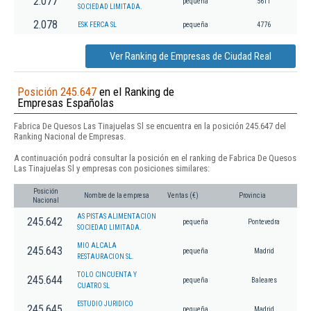
2.077
pequeña
5611
SOCIEDAD LIMITADA.
2.078
ESK FERCA SL
pequeña
4776
Ver Ranking de Empresas de Ciudad Real
Posición 245.647
en el Ranking de
Empresas Españolas
Fabrica De Quesos Las Tinajuelas Sl se encuentra en la posición 245.647 del
Ranking Nacional de Empresas.
A continuación podrá consultar la posición en el ranking de Fabrica De Quesos
Las Tinajuelas Sl y empresas con posiciones similares:
Posición
Nombre de la empresa
Ventas (€)
Provincia
Nacional
AS PISTAS ALIMENTACION
245.642
pequeña
Pontevedra
SOCIEDAD LIMITADA.
MIO ALCALA
245.643
pequeña
Madrid
RESTAURACION SL.
TOLO CINCUENTA Y
245.644
pequeña
Baleares
CUATRO SL
ESTUDIO JURIDICO
245.645
pequeña
Madrid