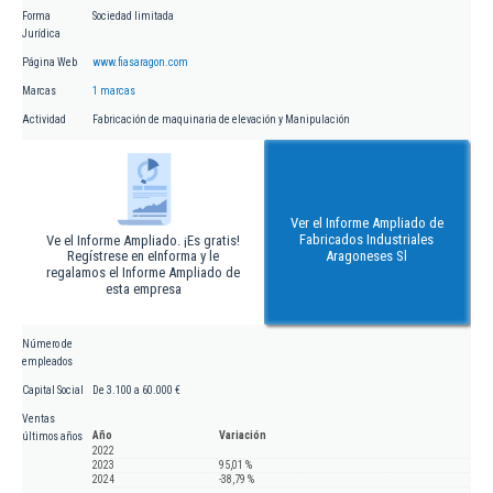
Forma
Sociedad limitada
Jurídica
Página Web
www.fiasaragon.com
Marcas
1 marcas
Actividad
Fabricación de maquinaria de elevación y Manipulación
Ver el Informe Ampliado de
Fabricados Industriales
Ve el Informe Ampliado. ¡Es gratis!
Regístrese en eInforma y le
Aragoneses Sl
regalamos el Informe Ampliado de
esta empresa
Número de
empleados
Capital Social
De 3.100 a 60.000 €
Ventas
Año
Variación
últimos años
2022
2023
95,01 %
2024
-38,79 %