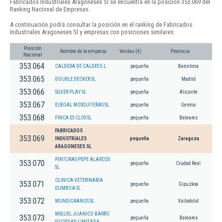
Fabricados Industriales Aragoneses Sl se encuentra en la posición 353.069 del
Ranking Nacional de Empresas.
A continuación podrá consultar la posición en el ranking de Fabricados
Industriales Aragoneses Sl y empresas con posiciones similares:
Posición
Nombre de la empresa
Ventas (€)
Provincia
Nacional
353.064
CALDERA DE CALDES S.L.
pequeña
Barcelona
353.065
DOUBLE DECKER SL
pequeña
Madrid
353.066
SILVER PLAY SL
pequeña
Alicante
353.067
ELBOAL MOSQUITERAS SL.
pequeña
Gerona
353.068
FINCA ES CLOS SL
pequeña
Baleares
FABRICADOS
353.069
INDUSTRIALES
pequeña
Zaragoza
ARAGONESES SL
PINTURAS PEPE ALARCOS
353.070
pequeña
Ciudad Real
SL
CLINICA VETERINARIA
353.071
pequeña
Gipuzkoa
DUMBOA SL
353.072
MUNDIGRANOS SL
pequeña
Valladolid
MIQUEL JUANICO BARRO
353.073
pequeña
Baleares
SOCIEDAD LIMITADA.