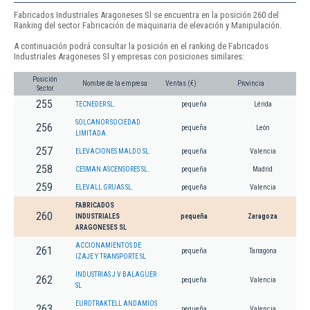
Fabricados Industriales Aragoneses Sl se encuentra en la posición 260 del
Ranking del sector Fabricación de maquinaria de elevación y Manipulación.
A continuación podrá consultar la posición en el ranking de Fabricados
Industriales Aragoneses Sl y empresas con posiciones similares:
Posición
Nombre de la empresa
Ventas (€)
Provincia
Sector
255
TECNEDER SL.
pequeña
Lérida
SOLCANOR SOCIEDAD
256
pequeña
León
LIMITADA.
257
ELEVACIONES MALDO SL.
pequeña
Valencia
258
CESMAN ASCENSORES SL.
pequeña
Madrid
259
ELEVALL GRUAS SL.
pequeña
Valencia
FABRICADOS
260
INDUSTRIALES
pequeña
Zaragoza
ARAGONESES SL
ACCIONAMIENTOS DE
261
pequeña
Tarragona
IZAJE Y TRANSPORTE SL
INDUSTRIAS J V BALAGUER
262
pequeña
Valencia
SL
EUROTRAKTELL ANDAMIOS
263
pequeña
Valencia