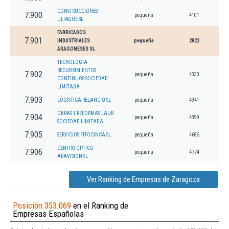
CONSTRUCCIONES
7.900
pequeña
4101
ULIAQUE SL
FABRICADOS
7.901
INDUSTRIALES
pequeña
2822
ARAGONESES SL
TECNOLOGIA
RECUBRIMIENTOS
7.902
pequeña
4333
CONTINUOS SOCIEDAD
LIMITADA.
7.903
LOGISTICA RELANCIO SL
pequeña
4941
OBRAS Y REFORMAS LAUR
7.904
pequeña
4399
SOCIEDAD LIMITADA.
7.905
SERVICIOS FITOCINCA SL
pequeña
4685
CENTRO OPTICO
7.906
pequeña
4774
ARAVISION SL
Ver Ranking de Empresas de Zaragoza
Posición 353.069
en el Ranking de
Empresas Españolas