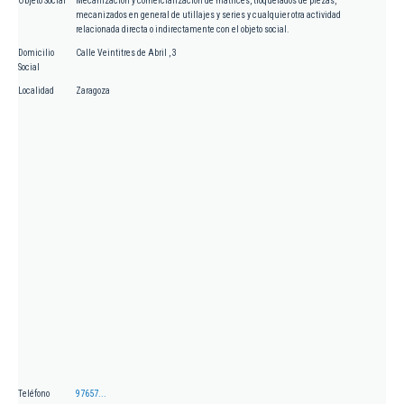
Objeto Social
Mecanización y comercialización de matrices, troquelados de piezas,
mecanizados en general de utillajes y series y cualquier otra actividad
relacionada directa o indirectamente con el objeto social.
Domicilio
Calle Veintitres de Abril , 3
Social
Localidad
Zaragoza
Teléfono
97657...