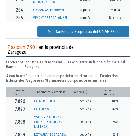
MOTORIZADOS SL.
264
GARSAN ASCENSORES SL.
pequeña
Murcia
265
VIMONT DE BADALONA SL
pequeña
Barcelona
Ver Ranking de Empresas del CNAE 2822
Posición 7.901
en la provincia de
Zaragoza
Fabricados Industriales Aragoneses Sl se encuentra en la posición 7.901 del
Ranking de Zaragoza.
A continuación podrá consultar la posición en el ranking de Fabricados
Industriales Aragoneses Sl y empresas con posiciones similares:
Posición
Sector
Nombre de la empresa
Ventas (€)
Provincia
Actividad
7.896
PALMERI SICILIA SL.
pequeña
0121
7.897
PARUBEN SL
pequeña
4724
VALOR Y PROPIEDAD
7.898
GRUPO GB SOCIEDAD
pequeña
6832
LIMITADA.
7.899
RESTAURANTE GABAS SL
pequeña
5611