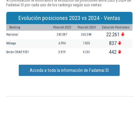
A continuación le mostramos la evolución de posiciones entre 2023 y 2024 de
Fadamai Sl por cada uno de los rankings según sus ventas:
Evolución posiciones 2023 vs 2024 - Ventas
Ranking
Posición 2023
Posición 2024
Evolución Posiciones
22.261
Nacional
243.087
265.348
837
Málaga
6.996
7.833
442
Sector CNAE 9531
3.819
4.261
Acceda a toda la información de Fadamai Sl