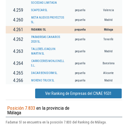
SOCIEDAD LIMITADA
4.259
SCAPECAR SL
pequeña
Valencia
META NUEVOS PROYECTOS
4.260
pequeña
Madrid
SL.
4.261
FADAMAI SL
pequeña
Málaga
PARABRISAS CANARIOS
4.262
pequeña
Tenerife
2020 SL.
TALLERES JOAQUIN
4.263
pequeña
Madrid
MARTIN SL
CARROCERIES MONJONELL
4.264
pequeña
Barcelona
S.L.
4.265
DACAR BENIDORM SL.
pequeña
Alicante
4.266
MORENO TRUCK SL
pequeña
Madrid
Ver Ranking de Empresas del CNAE 9531
Posición 7.833
en la provincia de
Málaga
Fadamai Sl se encuentra en la posición 7.833 del Ranking de Málaga.