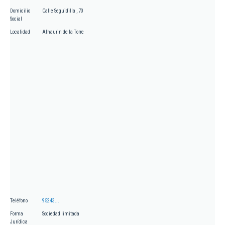
Domicilio
Calle Seguidilla , 70
Social
Localidad
Alhaurin de la Torre
Teléfono
95243...
Forma
Sociedad limitada
Jurídica