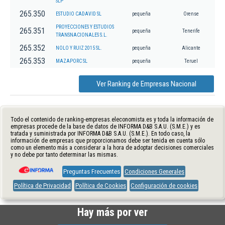
SLP
265.350
ESTUDIO CADAVID SL
pequeña
Orense
PROYECCIONES Y ESTUDIOS
265.351
pequeña
Tenerife
TRANSNACIONALES S.L.
265.352
NOLO Y RUIZ 2015 SL.
pequeña
Alicante
265.353
MAZAPORC SL
pequeña
Teruel
Ver Ranking de Empresas Nacional
Todo el contenido de ranking-empresas.eleconomista.es y toda la información de
empresas procede de la base de datos de INFORMA D&B S.A.U. (S.M.E.) y es
tratada y suministrada por INFORMA D&B S.A.U. (S.M.E.). En todo caso, la
información de empresas que proporcionamos debe ser tenida en cuenta sólo
como un elemento más a considerar a la hora de adoptar decisiones comerciales
y no debe por tanto determinar las mismas.
Preguntas Frecuentes
Condiciones Generales
Política de Privacidad
Política de Cookies
Configuración de cookies
Hay más por ver