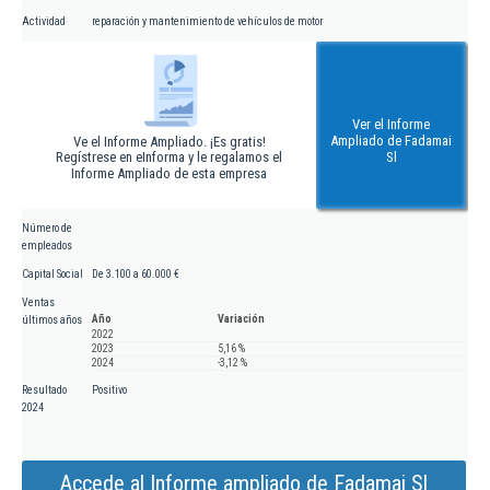
Actividad
reparación y mantenimiento de vehículos de motor
Ver el Informe
Ampliado de Fadamai
Ve el Informe Ampliado. ¡Es gratis!
Regístrese en eInforma y le regalamos el
Sl
Informe Ampliado de esta empresa
Número de
empleados
Capital Social
De 3.100 a 60.000 €
Ventas
Año
Variación
últimos años
2022
2023
5,16 %
2024
-3,12 %
Resultado
Positivo
2024
Accede al Informe ampliado de Fadamai Sl