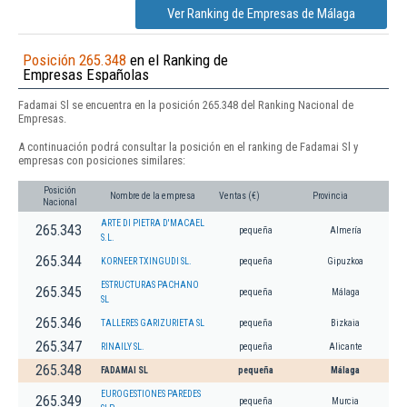
Ver Ranking de Empresas de Málaga
Posición 265.348
en el Ranking de
Empresas Españolas
Fadamai Sl se encuentra en la posición 265.348 del Ranking Nacional de
Empresas.
A continuación podrá consultar la posición en el ranking de Fadamai Sl y
empresas con posiciones similares:
Posición
Nombre de la empresa
Ventas (€)
Provincia
Nacional
ARTE DI PIETRA D'MACAEL
265.343
pequeña
Almería
S.L.
265.344
KORNEER TXINGUDI SL.
pequeña
Gipuzkoa
ESTRUCTURAS PACHANO
265.345
pequeña
Málaga
SL
265.346
TALLERES GARIZURIETA SL
pequeña
Bizkaia
265.347
RINAILY SL.
pequeña
Alicante
265.348
FADAMAI SL
pequeña
Málaga
EUROGESTIONES PAREDES
265.349
pequeña
Murcia