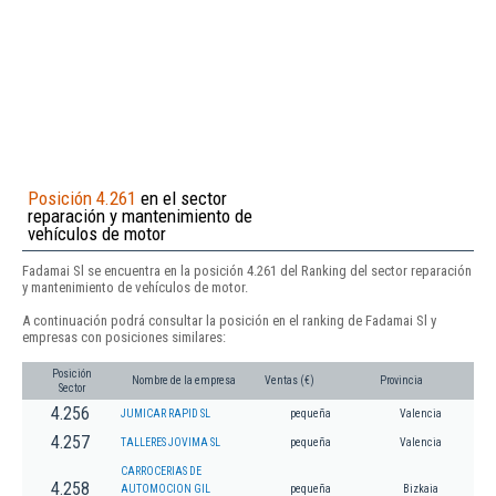
Posición 4.261
en el sector
reparación y mantenimiento de
vehículos de motor
Fadamai Sl se encuentra en la posición 4.261 del Ranking del sector reparación
y mantenimiento de vehículos de motor.
A continuación podrá consultar la posición en el ranking de Fadamai Sl y
empresas con posiciones similares:
Posición
Nombre de la empresa
Ventas (€)
Provincia
Sector
4.256
JUMICAR RAPID SL
pequeña
Valencia
4.257
TALLERES JOVIMA SL
pequeña
Valencia
CARROCERIAS DE
4.258
AUTOMOCION GIL
pequeña
Bizkaia