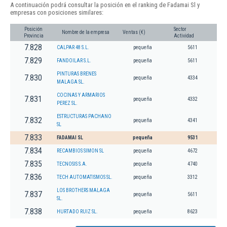
A continuación podrá consultar la posición en el ranking de Fadamai Sl y
empresas con posiciones similares:
Posición
Sector
Nombre de la empresa
Ventas (€)
Provincia
Actividad
7.828
CALPAR 48 S.L.
pequeña
5611
7.829
FANDOILAR S.L.
pequeña
5611
PINTURAS BRENES
7.830
pequeña
4334
MALAGA SL.
COCINAS Y ARMARIOS
7.831
pequeña
4332
PEREZ SL.
ESTRUCTURAS PACHANO
7.832
pequeña
4341
SL
7.833
FADAMAI SL
pequeña
9531
7.834
RECAMBIOS SIMON SL
pequeña
4672
7.835
TECNOSIS S.A.
pequeña
4740
7.836
TECH AUTOMATISMOS SL.
pequeña
3312
LOS BROTHERS MALAGA
7.837
pequeña
5611
SL.
7.838
HURTADO RUIZ SL.
pequeña
8623