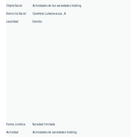
Objeto Social
Actividades de las sociedades holding
Domicilio Social
Carretera Lutxana-asua , A
Localidad
Erandio
Forma Jurídica
Sociedad limitada
Actividad
Actividades de sociedades holding