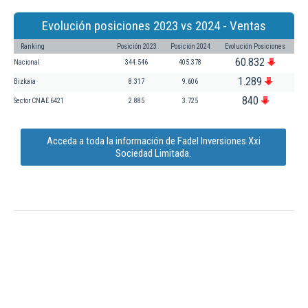
Evolución posiciones 2023 vs 2024 - Ventas
Ranking
Posición 2023
Posición 2024
Evolución Posiciones
60.832
Nacional
344.546
405.378
1.289
Bizkaia
8.317
9.606
840
Sector CNAE 6421
2.885
3.725
Acceda a toda la información de Fadel Inversiones Xxi
Sociedad Limitada.