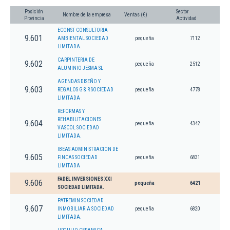
Posición
Sector
Nombre de la empresa
Ventas (€)
Provincia
Actividad
ECONST CONSULTORIA
9.601
AMBIENTAL SOCIEDAD
pequeña
7112
LIMITADA.
CARPINTERIA DE
9.602
pequeña
2512
ALUMINIO JESMA SL
AGENDAS DISEÑO Y
9.603
REGALOS G & R SOCIEDAD
pequeña
4778
LIMITADA
REFORMAS Y
REHABILITACIONES
9.604
pequeña
4342
VASCOL SOCIEDAD
LIMITADA.
IBEAS ADMINISTRACION DE
9.605
FINCAS SOCIEDAD
pequeña
6831
LIMITADA
FADEL INVERSIONES XXI
9.606
pequeña
6421
SOCIEDAD LIMITADA.
PATREMIN SOCIEDAD
9.607
INMOBILIARIA SOCIEDAD
pequeña
6820
LIMITADA.