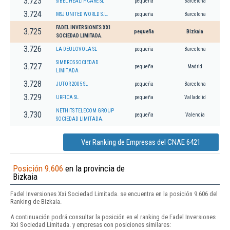
3.723
SIBEL HEALTHCARE SL
pequeña
Barcelona
3.724
MSJ UNITED WORLD S.L.
pequeña
Barcelona
FADEL INVERSIONES XXI
3.725
pequeña
Bizkaia
SOCIEDAD LIMITADA.
3.726
LA DEULOVOLA SL
pequeña
Barcelona
SIMBROS SOCIEDAD
3.727
pequeña
Madrid
LIMITADA
3.728
JUTOR 2005 SL
pequeña
Barcelona
3.729
URFICA SL
pequeña
Valladolid
NETHITS TELECOM GROUP
3.730
pequeña
Valencia
SOCIEDAD LIMITADA.
Ver Ranking de Empresas del CNAE 6421
Posición 9.606
en la provincia de
Bizkaia
Fadel Inversiones Xxi Sociedad Limitada. se encuentra en la posición 9.606 del
Ranking de Bizkaia.
A continuación podrá consultar la posición en el ranking de Fadel Inversiones
Xxi Sociedad Limitada. y empresas con posiciones similares: