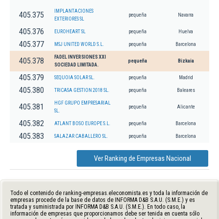
IMPLANTACIONES
405.375
pequeña
Navarra
EXTERIORES SL
405.376
EUROHEART SL
pequeña
Huelva
405.377
MSJ UNITED WORLD S.L.
pequeña
Barcelona
FADEL INVERSIONES XXI
405.378
pequeña
Bizkaia
SOCIEDAD LIMITADA.
405.379
SEQUOIA SOLAR SL.
pequeña
Madrid
405.380
TRICASA GESTION 2018 SL.
pequeña
Baleares
HGF GRUPO EMPRESARIAL
405.381
pequeña
Alicante
SL.
405.382
ATLANT BOSO EUROPE S.L.
pequeña
Barcelona
405.383
SALAZAR CABALLERO SL.
pequeña
Barcelona
Ver Ranking de Empresas Nacional
Todo el contenido de ranking-empresas.eleconomista.es y toda la información de
empresas procede de la base de datos de INFORMA D&B S.A.U. (S.M.E.) y es
tratada y suministrada por INFORMA D&B S.A.U. (S.M.E.). En todo caso, la
información de empresas que proporcionamos debe ser tenida en cuenta sólo