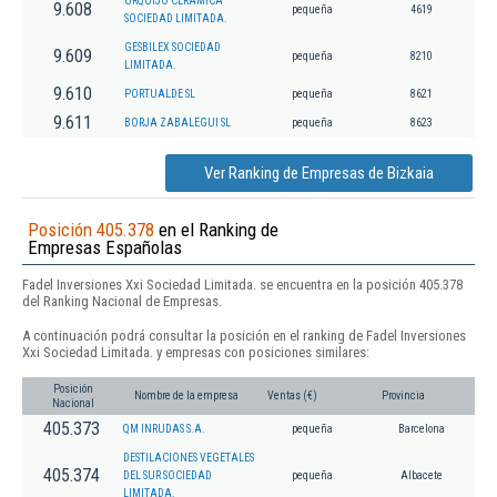
URQUIJO CERAMICA
9.608
pequeña
4619
SOCIEDAD LIMITADA.
GESBILEX SOCIEDAD
9.609
pequeña
8210
LIMITADA.
9.610
PORTUALDE SL
pequeña
8621
9.611
BORJA ZABALEGUI SL
pequeña
8623
Ver Ranking de Empresas de Bizkaia
Posición 405.378
en el Ranking de
Empresas Españolas
Fadel Inversiones Xxi Sociedad Limitada. se encuentra en la posición 405.378
del Ranking Nacional de Empresas.
A continuación podrá consultar la posición en el ranking de Fadel Inversiones
Xxi Sociedad Limitada. y empresas con posiciones similares:
Posición
Nombre de la empresa
Ventas (€)
Provincia
Nacional
405.373
QM INRUDAS S.A.
pequeña
Barcelona
DESTILACIONES VEGETALES
405.374
DEL SUR SOCIEDAD
pequeña
Albacete
LIMITADA.