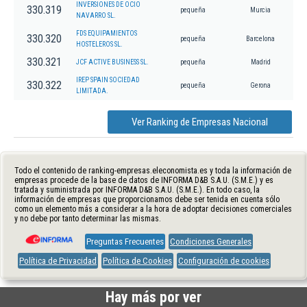
INVERSIONES DE OCIO
330.319
pequeña
Murcia
NAVARRO SL.
FDS EQUIPAMIENTOS
330.320
pequeña
Barcelona
HOSTELEROS SL.
330.321
JCF ACTIVE BUSINESS SL.
pequeña
Madrid
IREP SPAIN SOCIEDAD
330.322
pequeña
Gerona
LIMITADA.
Ver Ranking de Empresas Nacional
Todo el contenido de ranking-empresas.eleconomista.es y toda la información de
empresas procede de la base de datos de INFORMA D&B S.A.U. (S.M.E.) y es
tratada y suministrada por INFORMA D&B S.A.U. (S.M.E.). En todo caso, la
información de empresas que proporcionamos debe ser tenida en cuenta sólo
como un elemento más a considerar a la hora de adoptar decisiones comerciales
y no debe por tanto determinar las mismas.
Preguntas Frecuentes
Condiciones Generales
Política de Privacidad
Política de Cookies
Configuración de cookies
Hay más por ver