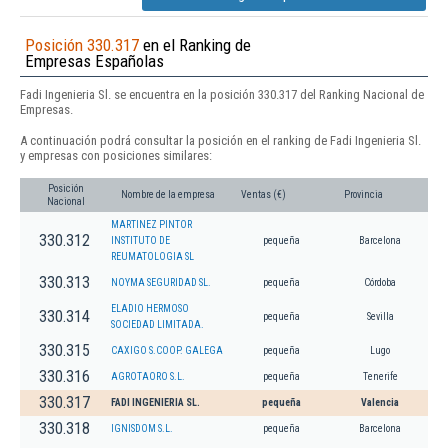
Posición 330.317
en el Ranking de
Empresas Españolas
Fadi Ingenieria Sl. se encuentra en la posición 330.317 del Ranking Nacional de
Empresas.
A continuación podrá consultar la posición en el ranking de Fadi Ingenieria Sl.
y empresas con posiciones similares:
Posición
Nombre de la empresa
Ventas (€)
Provincia
Nacional
MARTINEZ PINTOR
330.312
INSTITUTO DE
pequeña
Barcelona
REUMATOLOGIA SL
330.313
NOYMA SEGURIDAD SL.
pequeña
Córdoba
ELADIO HERMOSO
330.314
pequeña
Sevilla
SOCIEDAD LIMITADA.
330.315
CAXIGO S.COOP. GALEGA
pequeña
Lugo
330.316
AGROTAORO S.L.
pequeña
Tenerife
330.317
FADI INGENIERIA SL.
pequeña
Valencia
330.318
IGNISDOM S.L.
pequeña
Barcelona