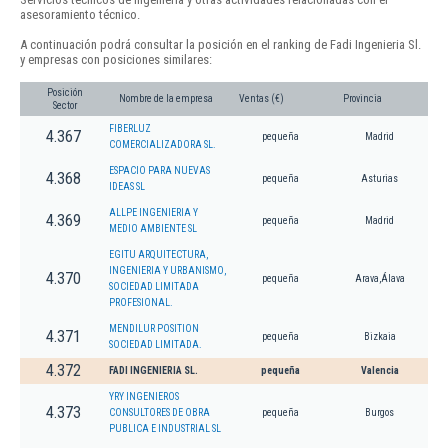
asesoramiento técnico.
A continuación podrá consultar la posición en el ranking de Fadi Ingenieria Sl.
y empresas con posiciones similares:
Posición
Nombre de la empresa
Ventas (€)
Provincia
Sector
FIBERLUZ
4.367
pequeña
Madrid
COMERCIALIZADORA SL.
ESPACIO PARA NUEVAS
4.368
pequeña
Asturias
IDEAS SL
ALLPE INGENIERIA Y
4.369
pequeña
Madrid
MEDIO AMBIENTE SL
EGITU ARQUITECTURA,
INGENIERIA Y URBANISMO,
4.370
pequeña
Arava,Álava
SOCIEDAD LIMITADA
PROFESIONAL.
MENDILUR POSITION
4.371
pequeña
Bizkaia
SOCIEDAD LIMITADA.
4.372
FADI INGENIERIA SL.
pequeña
Valencia
YRY INGENIEROS
4.373
CONSULTORES DE OBRA
pequeña
Burgos
PUBLICA E INDUSTRIAL SL