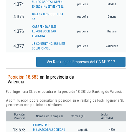
SUNCO CAPITAL GREEN
4.374
pequeña
Madrid
ENERGY INVESTMENTS SL.
DISSENY TECNIC DITECSA
4.375
pequeña
Gerona
SA
CARR RENEWABLES
4.376
EUROPE SOCIEDAD
pequeña
Bizkaia
LIMITADA.
JB CONSULTING BUSINESS
4.377
pequeña
Valladolid
SOLUTIONS SL
Ver Ranking de Empresas del CNAE 7112
Posición 18.583
en la provincia de
Valencia
Fadi Ingenieria Sl. se encuentra en la posición 18.583 del Ranking de Valencia.
A continuación podrá consultar la posición en el ranking de Fadi Ingenieria Sl.
y empresas con posiciones similares:
Posición
Sector
Nombre de la empresa
Ventas (€)
Provincia
Actividad
E-COMMERCE
18.578
MISMASCOTAS SOCIEDAD
pequeña
4690