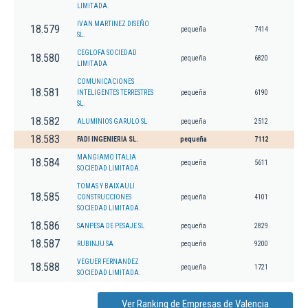
LIMITADA.
IVAN MARTINEZ DISEÑO
18.579
pequeña
7414
SL.
CEGLOFA SOCIEDAD
18.580
pequeña
6820
LIMITADA
COMUNICACIONES
18.581
INTELIGENTES TERRESTRES
pequeña
6190
SL.
18.582
ALUMINIOS GARULO SL
pequeña
2512
18.583
FADI INGENIERIA SL.
pequeña
7112
MANGIAMO ITALIA
18.584
pequeña
5611
SOCIEDAD LIMITADA.
TOMAS Y BAIXAULI
18.585
CONSTRUCCIONES
pequeña
4101
SOCIEDAD LIMITADA.
18.586
SANPESA DE PESAJE SL
pequeña
2829
18.587
RUBINJU SA
pequeña
9200
VEGUER FERNANDEZ
18.588
pequeña
1721
SOCIEDAD LIMITADA.
Ver Ranking de Empresas de Valencia