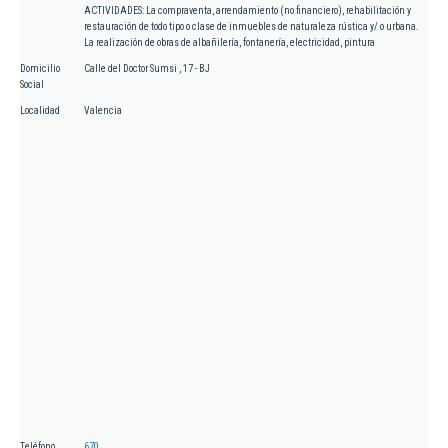
ACTIVIDADES: La compraventa, arrendamiento (no financiero), rehabilitación y
restauración de todo tipo o clase de inmuebles de naturaleza rústica y/ o urbana.
La realización de obras de albañilería, fontanería, electricidad, pintura
Domicilio
Calle del Doctor Sumsi , 17 - BJ
Social
Localidad
Valencia
Teléfono
670.....