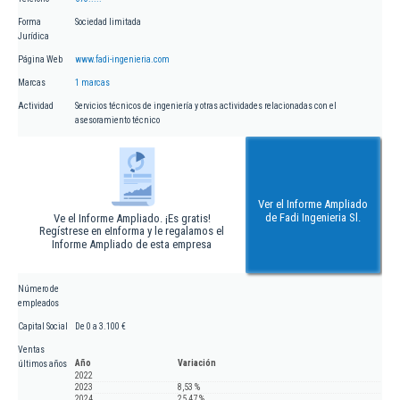
Forma
Sociedad limitada
Jurídica
Página Web
www.fadi-ingenieria.com
Marcas
1 marcas
Actividad
Servicios técnicos de ingeniería y otras actividades relacionadas con el
asesoramiento técnico
Ver el Informe Ampliado
de Fadi Ingenieria Sl.
Ve el Informe Ampliado. ¡Es gratis!
Regístrese en eInforma y le regalamos el
Informe Ampliado de esta empresa
Número de
empleados
Capital Social
De 0 a 3.100 €
Ventas
Año
Variación
últimos años
2022
2023
8,53 %
2024
25,47 %