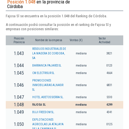
Posición 1.048
en la provincia de
Córdoba
Fajosa Sl se encuentra en la posición 1.048 del Ranking de Córdoba.
A continuación podrá consultar la posición en el ranking de Fajosa Sl y
empresas con posiciones similares:
Posición
Sector
Nombre de la empresa
Ventas (€)
Provincia
Actividad
RESIDUOS INDUSTRIALES DE
1.043
LA MADERA DE CORDOBA,
mediana
3821
SA
1.044
BARRANCA PAJARES SL
mediana
0123
1.045
CM ELECTRISUR SL
mediana
4664
PROMOCIONES
1.046
INMOBILIARIAS ALNASIR
mediana
6831
SL
1.047
HOTEL ABETOS SIERRA SL.
mediana
5510
1.048
FAJOSA SL
mediana
4299
1.049
BUJI FREEDOM SL.
mediana
4341
EXPLOTACIONES
1.050
AGRICOLAS LA ATALAYA
mediana
0125
DE LA CAMPANA SL.