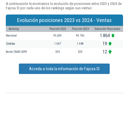
A continuación le mostramos la evolución de posiciones entre 2023 y 2024 de
Fajosa Sl por cada uno de los rankings según sus ventas:
Evolución posiciones 2023 vs 2024 - Ventas
Ranking
Posición 2023
Posición 2024
Evolución Posiciones
1.864
Nacional
95.629
93.765
19
Córdoba
1.067
1.048
12
Sector CNAE 4299
335
323
Acceda a toda la información de Fajosa Sl