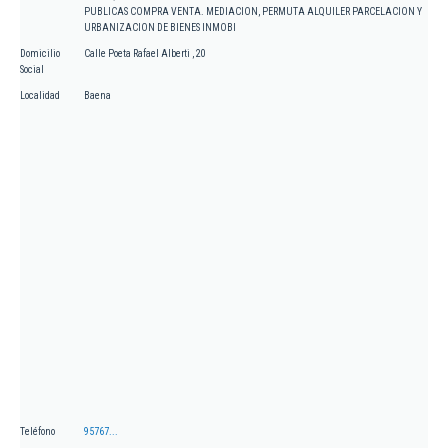
PUBLICAS COMPRA VENTA. MEDIACION, PERMUTA ALQUILER PARCELACION Y
URBANIZACION DE BIENES INMOBI
Domicilio
Calle Poeta Rafael Alberti , 20
Social
Localidad
Baena
Teléfono
95767...