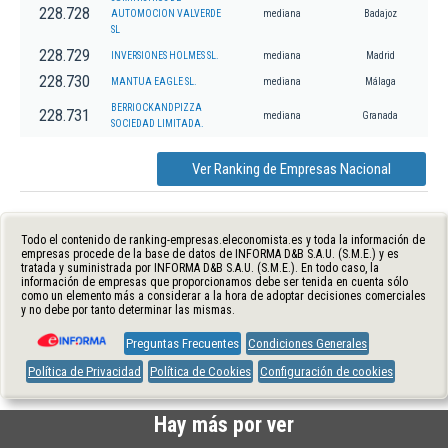
228.728
AUTOMOCION VALVERDE
mediana
Badajoz
SL
228.729
INVERSIONES HOLMES SL.
mediana
Madrid
228.730
MANTUA EAGLE SL.
mediana
Málaga
BERRIOCKANDPIZZA
228.731
mediana
Granada
SOCIEDAD LIMITADA.
Ver Ranking de Empresas Nacional
Todo el contenido de ranking-empresas.eleconomista.es y toda la información de
empresas procede de la base de datos de INFORMA D&B S.A.U. (S.M.E.) y es
tratada y suministrada por INFORMA D&B S.A.U. (S.M.E.). En todo caso, la
información de empresas que proporcionamos debe ser tenida en cuenta sólo
como un elemento más a considerar a la hora de adoptar decisiones comerciales
y no debe por tanto determinar las mismas.
Preguntas Frecuentes
Condiciones Generales
Política de Privacidad
Política de Cookies
Configuración de cookies
Hay más por ver