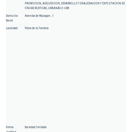
PROMOCION, ADQUISICION, DESARROLLO Y ENAJENACION Y EXPLOTACION DE
FINCAS RUSTICAS, URBANAS O URB
Domicilio
Avenida de Mazagon , 1
Social
Localidad
Palos de la Frontera
Forma
Sociedad limitada
Jurídica