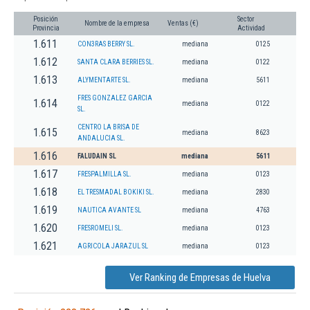
Posición
Sector
Nombre de la empresa
Ventas (€)
Provincia
Actividad
1.611
CON3RAS BERRY SL.
mediana
0125
1.612
SANTA CLARA BERRIES SL.
mediana
0122
1.613
ALYMENTARTE SL.
mediana
5611
FRES GONZALEZ GARCIA
1.614
mediana
0122
SL.
CENTRO LA BRISA DE
1.615
mediana
8623
ANDALUCIA SL.
1.616
FALUDAIN SL
mediana
5611
1.617
FRESPALMILLA SL.
mediana
0123
1.618
EL TRESMADAL BOKIKI SL.
mediana
2830
1.619
NAUTICA AVANTE SL
mediana
4763
1.620
FRESROMELI SL.
mediana
0123
1.621
AGRICOLA JARAZUL SL
mediana
0123
Ver Ranking de Empresas de Huelva