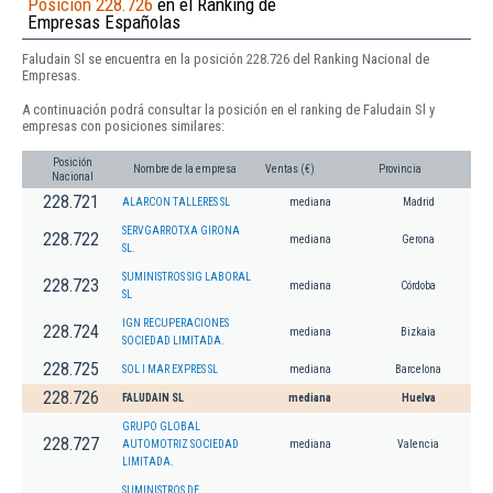
Posición 228.726
en el Ranking de
Empresas Españolas
Faludain Sl se encuentra en la posición 228.726 del Ranking Nacional de
Empresas.
A continuación podrá consultar la posición en el ranking de Faludain Sl y
empresas con posiciones similares:
Posición
Nombre de la empresa
Ventas (€)
Provincia
Nacional
228.721
ALARCON TALLERES SL
mediana
Madrid
SERVGARROTXA GIRONA
228.722
mediana
Gerona
SL.
SUMINISTROS SIG LABORAL
228.723
mediana
Córdoba
SL
IGN RECUPERACIONES
228.724
mediana
Bizkaia
SOCIEDAD LIMITADA.
228.725
SOL I MAR EXPRES SL
mediana
Barcelona
228.726
FALUDAIN SL
mediana
Huelva
GRUPO GLOBAL
228.727
AUTOMOTRIZ SOCIEDAD
mediana
Valencia
LIMITADA.
SUMINISTROS DE