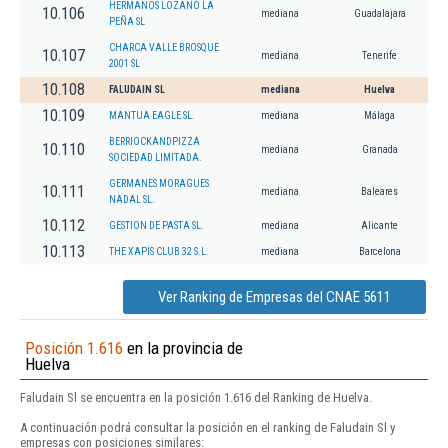
HERMANOS LOZANO LA
10.106
mediana
Guadalajara
PEÑA SL
CHARCA VALLE BROSQUE
10.107
mediana
Tenerife
2001 SL
10.108
FALUDAIN SL
mediana
Huelva
10.109
MANTUA EAGLE SL.
mediana
Málaga
BERRIOCKANDPIZZA
10.110
mediana
Granada
SOCIEDAD LIMITADA.
GERMANES MORAGUES
10.111
mediana
Baleares
NADAL SL.
10.112
GESTION DE PASTA SL.
mediana
Alicante
10.113
THE XAPIS CLUB 32 S.L.
mediana
Barcelona
Ver Ranking de Empresas del CNAE 5611
Posición 1.616
en la provincia de
Huelva
Faludain Sl se encuentra en la posición 1.616 del Ranking de Huelva.
A continuación podrá consultar la posición en el ranking de Faludain Sl y
empresas con posiciones similares: