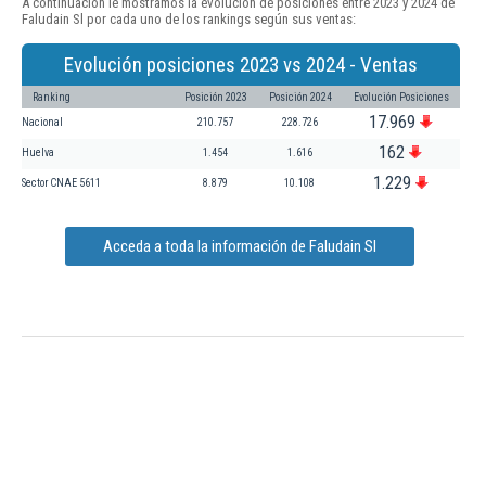
A continuación le mostramos la evolución de posiciones entre 2023 y 2024 de
Faludain Sl por cada uno de los rankings según sus ventas:
Evolución posiciones 2023 vs 2024 - Ventas
Ranking
Posición 2023
Posición 2024
Evolución Posiciones
17.969
Nacional
210.757
228.726
162
Huelva
1.454
1.616
1.229
Sector CNAE 5611
8.879
10.108
Acceda a toda la información de Faludain Sl