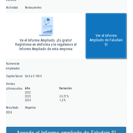
Actividad
Restaurantes
Ver el Informe
Ampliado de Faludain
Ve el Informe Ampliado. ¡Es gratis!
Regístrese en eInforma y le regalamos el
Sl
Informe Ampliado de esta empresa
Número de
empleados
Capital Social
De 0 a 3.100 €
Ventas
Año
Variación
últimos años
2022
2023
-24,72 %
2024
-1,6 %
Resultado
Negativo
2024