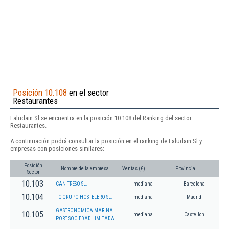
Posición 10.108
en el sector
Restaurantes
Faludain Sl se encuentra en la posición 10.108 del Ranking del sector
Restaurantes.
A continuación podrá consultar la posición en el ranking de Faludain Sl y
empresas con posiciones similares:
Posición
Nombre de la empresa
Ventas (€)
Provincia
Sector
10.103
CAN TRESO SL.
mediana
Barcelona
10.104
TC GRUPO HOSTELERO SL.
mediana
Madrid
GASTRONOMICA MARINA
10.105
mediana
Castellon
PORT SOCIEDAD LIMITADA.