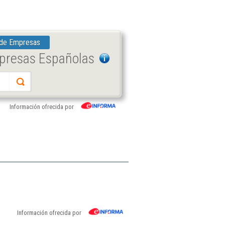
 de Empresas
mpresas Españolas
Información ofrecida por
Información ofrecida por