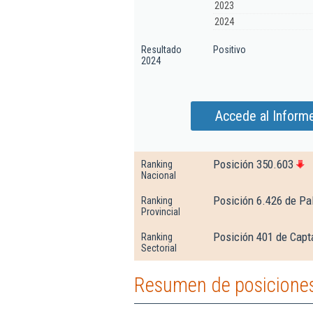
2023
2024
Resultado
Positivo
2024
Accede al Inform
Posición 350.603
Ranking
Nacional
Posición 6.426 de Pa
Ranking
Provincial
Posición 401 de Capta
Ranking
Sectorial
Resumen de posiciones