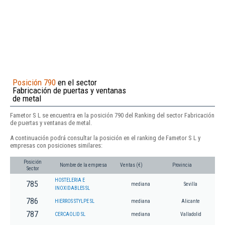
Posición 790
en el sector
Fabricación de puertas y ventanas
de metal
Fametor S L se encuentra en la posición 790 del Ranking del sector Fabricación
de puertas y ventanas de metal.
A continuación podrá consultar la posición en el ranking de Fametor S L y
empresas con posiciones similares:
Posición
Nombre de la empresa
Ventas (€)
Provincia
Sector
HOSTELERIA E
785
mediana
Sevilla
INOXIDABLES SL
786
HIERROS STYLPE SL
mediana
Alicante
787
CERCAOLID SL
mediana
Valladolid