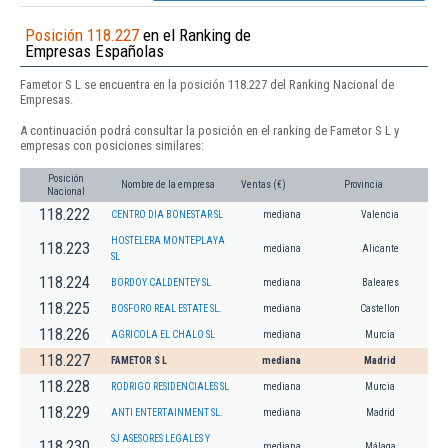
Posición 118.227
en el Ranking de
Empresas Españolas
Fametor S L se encuentra en la posición 118.227 del Ranking Nacional de
Empresas.
A continuación podrá consultar la posición en el ranking de Fametor S L y
empresas con posiciones similares:
Posición
Nombre de la empresa
Ventas (€)
Provincia
Nacional
118.222
CENTRO DIA BONESTAR SL
mediana
Valencia
HOSTELERA MONTEPLAYA
118.223
mediana
Alicante
SL
118.224
BORDOY CALDENTEY SL
mediana
Baleares
118.225
BOSFORO REAL ESTATE SL.
mediana
Castellon
118.226
AGRICOLA EL CHALO SL
mediana
Murcia
118.227
FAMETOR S L
mediana
Madrid
118.228
RODRIGO RESIDENCIALES SL
mediana
Murcia
118.229
ANTI ENTERTAINMENT SL.
mediana
Madrid
SJ ASESORES LEGALES Y
118.230
mediana
Málaga