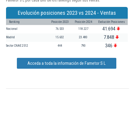
Fametor S L por cada uno de los rankings según sus ventas:
Evolución posiciones 2023 vs 2024 - Ventas
Ranking
Posición 2023
Posición 2024
Evolución Posiciones
41.694
Nacional
76.533
118.227
7.848
Madrid
15.632
23.480
346
Sector CNAE 2512
444
790
Acceda a toda la información de Fametor S L