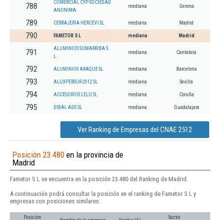
COMERCIAL CYP SOCIEDAD
788
mediana
Gerona
ANONIMA
789
CERRAJERIA HERCEVI SL
mediana
Madrid
790
FAMETOR S L
mediana
Madrid
ALUMINIOS SOMARRIBA S
791
mediana
Cantabria
L.
792
ALUMINIOS ARAQUE SL.
mediana
Barcelona
793
ALUXPERSUR 2012 SL
mediana
Sevilla
794
ACCESORIOS LELO SL
mediana
Coruña
795
DIBAL ADE SL
mediana
Guadalajara
Ver Ranking de Empresas del CNAE 2512
Posición 23.480
en la provincia de
Madrid
Fametor S L se encuentra en la posición 23.480 del Ranking de Madrid.
A continuación podrá consultar la posición en el ranking de Fametor S L y
empresas con posiciones similares:
Posición
Sector