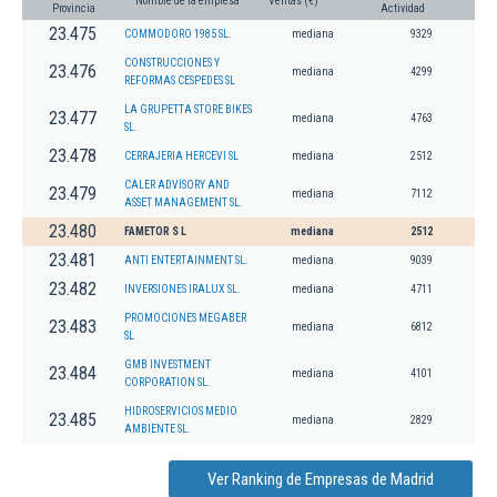
Nombre de la empresa
Ventas (€)
Provincia
Actividad
23.475
COMMODORO 1985 SL.
mediana
9329
CONSTRUCCIONES Y
23.476
mediana
4299
REFORMAS CESPEDES SL
LA GRUPETTA STORE BIKES
23.477
mediana
4763
SL.
23.478
CERRAJERIA HERCEVI SL
mediana
2512
CALER ADVISORY AND
23.479
mediana
7112
ASSET MANAGEMENT SL.
23.480
FAMETOR S L
mediana
2512
23.481
ANTI ENTERTAINMENT SL.
mediana
9039
23.482
INVERSIONES IRALUX SL.
mediana
4711
PROMOCIONES MEGABER
23.483
mediana
6812
SL
GMB INVESTMENT
23.484
mediana
4101
CORPORATION SL.
HIDROSERVICIOS MEDIO
23.485
mediana
2829
AMBIENTE SL.
Ver Ranking de Empresas de Madrid