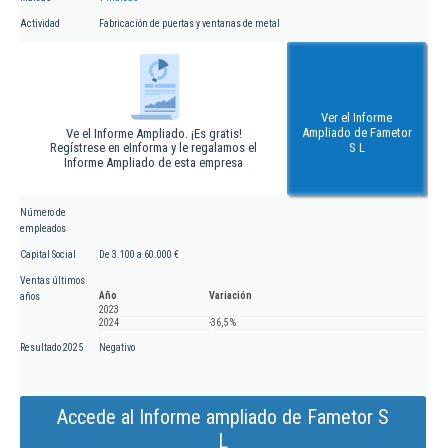
Actividad
Fabricación de puertas y ventanas de metal
Ver el Informe
Ampliado de Fametor
Ve el Informe Ampliado. ¡Es gratis!
Regístrese en eInforma y le regalamos el
S L
Informe Ampliado de esta empresa
Número de
empleados
Capital Social
De 3.100 a 60.000 €
Ventas últimos
Año
Variación
años
2023
2024
-36,5 %
Resultado 2025
Negativo
Accede al Informe ampliado de Fametor S
L