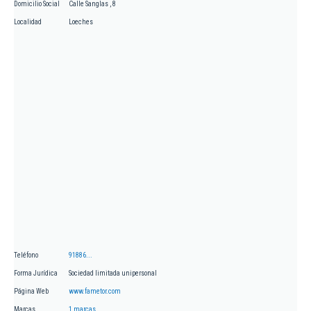
Domicilio Social
Calle Sanglas , 8
Localidad
Loeches
Teléfono
91886...
Forma Jurídica
Sociedad limitada unipersonal
Página Web
www.fametor.com
Marcas
1 marcas