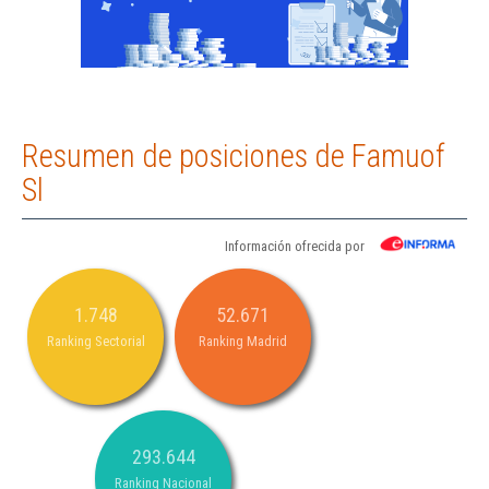
Resumen de posiciones de Famuof
Sl
Información ofrecida por
1.748
52.671
Ranking Sectorial
Ranking Madrid
293.644
Ranking Nacional