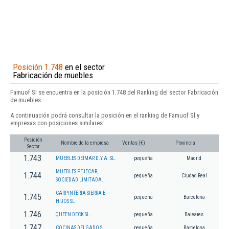
Posición 1.748
en el sector
Fabricación de muebles
Famuof Sl se encuentra en la posición 1.748 del Ranking del sector Fabricación
de muebles.
A continuación podrá consultar la posición en el ranking de Famuof Sl y
empresas con posiciones similares:
Posición
Nombre de la empresa
Ventas (€)
Provincia
Sector
1.743
MUEBLES DEIMAR D.Y.A. SL.
pequeña
Madrid
MUEBLES PEJECAR,
1.744
pequeña
Ciudad Real
SOCIEDAD LIMITADA.
CARPINTERIA SIERRA E
1.745
pequeña
Barcelona
HIJOS SL
1.746
QUEEN DECK SL.
pequeña
Baleares
1.747
COCINAS DELGADO SL
pequeña
Barcelona