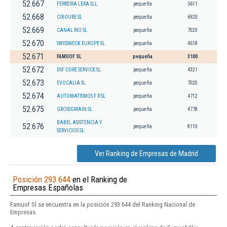
52.667
FERREIRA LERA SLL.
pequeña
5611
52.668
CIBOURE SL
pequeña
6920
52.669
CANAL RIO SL
pequeña
7020
52.670
SWISSNECK EUROPE SL
pequeña
4618
52.671
FAMUOF SL
pequeña
3100
52.672
DSF CORE SERVICE SL.
pequeña
4321
52.673
EVOCALIA SL
pequeña
7020
52.674
AUTOMATISMOS F R SL
pequeña
4712
52.675
GROSSGMAIN SL
pequeña
4778
BABEL ASISTENCIA Y
52.676
pequeña
8110
SERVICIOS SL.
Ver Ranking de Empresas de Madrid
Posición 293.644
en el Ranking de
Empresas Españolas
Famuof Sl se encuentra en la posición 293.644 del Ranking Nacional de
Empresas.