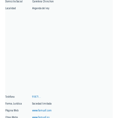
Domicilio Social
Carretera Chinchon
Localidad
Arganda del rey
Teléfono
91871...
Forma Jurídica
Sociedad limitada
Página Web
www.famuof.com
Otras Webs
www.famuof.es