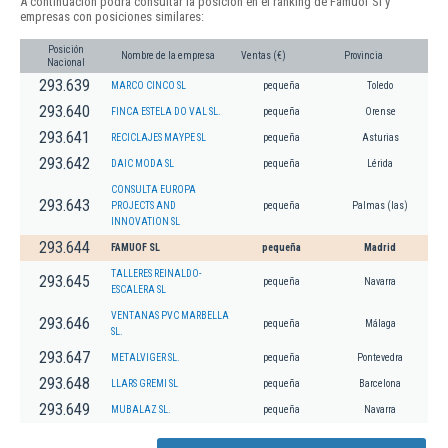
A continuación podrá consultar la posición en el ranking de Famuof Sl y
empresas con posiciones similares:
Posición
Nombre de la empresa
Ventas (€)
Provincia
Nacional
293.639
MARCO CINCO SL
pequeña
Toledo
293.640
FINCA ESTELA DO VAL SL.
pequeña
Orense
293.641
RECICLAJES MAYPE SL
pequeña
Asturias
293.642
DAIC MODA SL
pequeña
Lérida
CONSULTA EUROPA
293.643
PROJECTS AND
pequeña
Palmas (las)
INNOVATION SL
293.644
FAMUOF SL
pequeña
Madrid
TALLERES REINALDO-
293.645
pequeña
Navarra
ESCALERA SL
VENTANAS PVC MARBELLA
293.646
pequeña
Málaga
SL.
293.647
METALVIGER SL.
pequeña
Pontevedra
293.648
LLARS GREMI SL
pequeña
Barcelona
293.649
MUBALAZ SL.
pequeña
Navarra