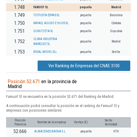
1.748
FAMUOF SL
pequeña
Madrid
1.749
TOTFUSTA ESPAIS SL.
pequeña
Barcelona
1.750
RAFAEL AGUDO E HIJOS SL
pequeña
Córdoba
1.751
GURUTZETA SL
pequeña
Gipuzkoa
CLIMA INDUSTRIA
1.752
pequeña
Madrid
MARQUEZ SL
1.753
ROSAL MOVEL SLL
pequeña
Sevilla
Ver Ranking de Empresas del CNAE 3100
Posición 52.671
en la provincia de
Madrid
Famuof Sl se encuentra en la posición 52.671 del Ranking de Madrid.
A continuación podrá consultar la posición en el ranking de Famuof Sl y
empresas con posiciones similares:
Posición
Sector
Nombre de la empresa
Ventas (€)
Provincia
Actividad
52.666
ALMACENES BAENA S.L.
pequeña
4751