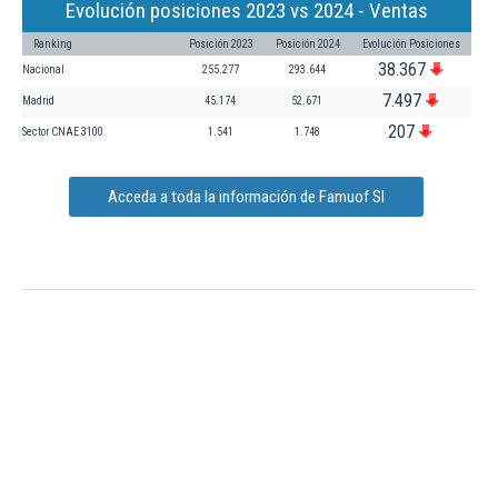
Evolución posiciones 2023 vs 2024 - Ventas
Ranking
Posición 2023
Posición 2024
Evolución Posiciones
38.367
Nacional
255.277
293.644
7.497
Madrid
45.174
52.671
207
Sector CNAE 3100
1.541
1.748
Acceda a toda la información de Famuof Sl