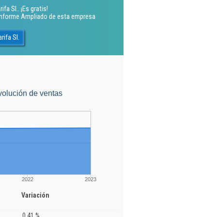
fa Sl.. ¡Es gratis!
 Informe Ampliado de esta empresa
ifa Sl.
volución de ventas
2022
2023
Variación
0,41 %