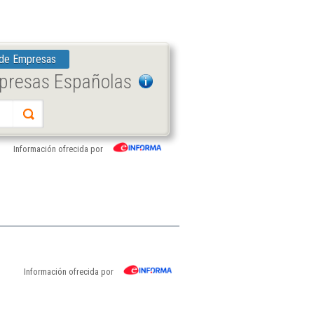
 de Empresas
mpresas Españolas
Información ofrecida por
Información ofrecida por