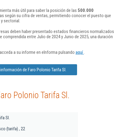
ienta más útil para saber la posición de las
500.000
s según su cifra de ventas, permitiendo conocer el puesto que
y sectorial.
presas deben haber presentado estados financieros normalizados
re comprendida entre Julio de 2024 y Junio de 2025, una duración
 acceda a su informe en eInforma pulsando
aquí
.
información de Faro Polonio Tarifa Sl.
ro Polonio Tarifa Sl.
fa Sl.
co (tarifa) , 22