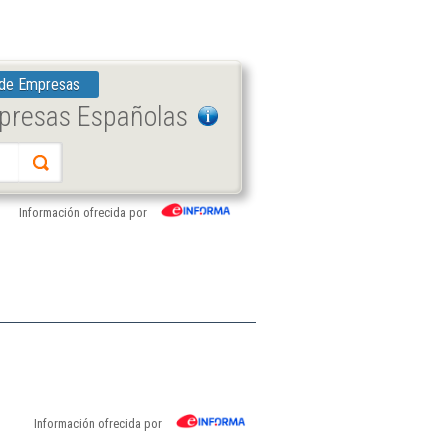
 de Empresas
mpresas Españolas
Información ofrecida por
Información ofrecida por