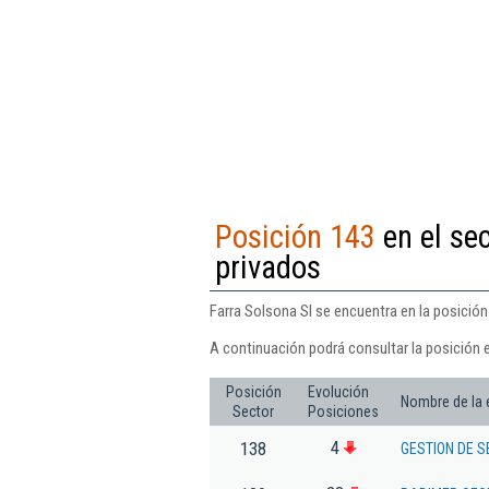
Posición 143
en el sec
privados
Farra Solsona Sl se encuentra en la posición
A continuación podrá consultar la posición e
Posición
Evolución
Nombre de la
Sector
Posiciones
4
138
GESTION DE 