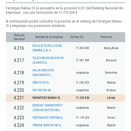
Farratges Nabau Sl se encuentra en la posición 4.221 del Ranking Nacional de
Empresas , con una facturación de 71.210.326 €.
A continuación podrá consultar la posición en el ranking de Farratges Nabau
Sl y empresas con posiciones similares:
Posición
Nombre de la empresa
Ventas (€)
Provincia
Nacional
SEGULA TECNOLOGIAS
4.216
71.286.000
Arava,Álava
ESPAÑA, S.A.U.
TELECOMUNICACION DE
4.217
71.281.998
Alicante
LEVANTE SL
FALCK SERVICIOS
4.218
corporativa
Barcelona
SANITARIOS S.L.
4.219
EMB FOOD SL.
71.260.929
Madrid
4.220
FRUTAS IRU SA
corporativa
Bizkaia
4.221
FARRATGES NABAU SL
71.210.326
Lérida
SENDING TRANSPORTE Y
4.222
corporativa
Madrid
COMUNICACION SAU
4.223
FERTINAGRO FERTESA SL.
71.170.294
Teruel
4.224
PRENSA IBERICA 360 SL.
corporativa
Madrid