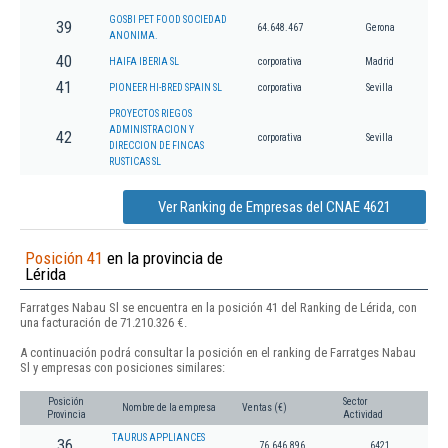
GOSBI PET FOOD SOCIEDAD
39
64.648.467
Gerona
ANONIMA.
40
HAIFA IBERIA SL
corporativa
Madrid
41
PIONEER HI-BRED SPAIN SL
corporativa
Sevilla
PROYECTOS RIEGOS
ADMINISTRACION Y
42
corporativa
Sevilla
DIRECCION DE FINCAS
RUSTICAS SL
Ver Ranking de Empresas del CNAE 4621
Posición 41
en la provincia de
Lérida
Farratges Nabau Sl se encuentra en la posición 41 del Ranking de Lérida, con
una facturación de 71.210.326 €.
A continuación podrá consultar la posición en el ranking de Farratges Nabau
Sl y empresas con posiciones similares:
Posición
Sector
Nombre de la empresa
Ventas (€)
Provincia
Actividad
TAURUS APPLIANCES
36
76.646.896
6421