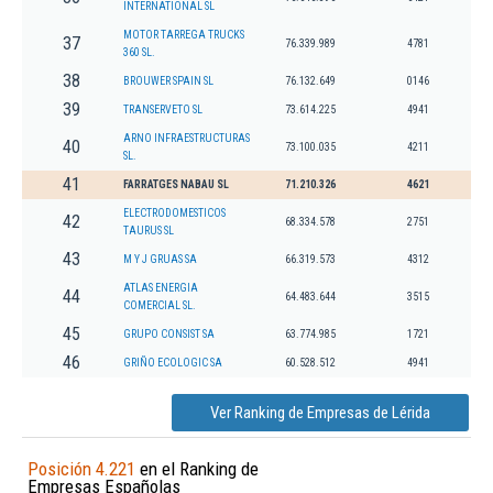
INTERNATIONAL SL
MOTOR TARREGA TRUCKS
37
76.339.989
4781
360 SL.
38
BROUWER SPAIN SL
76.132.649
0146
39
TRANSERVETO SL
73.614.225
4941
ARNO INFRAESTRUCTURAS
40
73.100.035
4211
SL.
41
FARRATGES NABAU SL
71.210.326
4621
ELECTRODOMESTICOS
42
68.334.578
2751
TAURUS SL
43
M Y J GRUAS SA
66.319.573
4312
ATLAS ENERGIA
44
64.483.644
3515
COMERCIAL SL.
45
GRUPO CONSIST SA
63.774.985
1721
46
GRIÑO ECOLOGIC SA
60.528.512
4941
Ver Ranking de Empresas de Lérida
Posición 4.221
en el Ranking de
Empresas Españolas