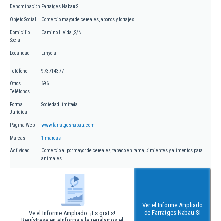
Denominación
Farratges Nabau Sl
Objeto Social
Comercio mayor de cereales, abonos y forrajes
Domicilio
Camino Lleida , S/N
Social
Localidad
Linyola
Teléfono
973714377
Otros
696...
Teléfonos
Forma
Sociedad limitada
Jurídica
Página Web
www.farratgesnabau.com
Marcas
1 marcas
Actividad
Comercio al por mayor de cereales, tabaco en rama, simientes y alimentos para
animales
Ver el Informe Ampliado
de Farratges Nabau Sl
Ve el Informe Ampliado. ¡Es gratis!
Regístrese en eInforma y le regalamos el