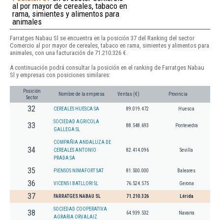
al por mayor de cereales, tabaco en
rama, simientes y alimentos para
animales
Farratges Nabau Sl se encuentra en la posición 37 del Ranking del sector
Comercio al por mayor de cereales, tabaco en rama, simientes y alimentos para
animales, con una facturación de 71.210.326 €.
A continuación podrá consultar la posición en el ranking de Farratges Nabau
Sl y empresas con posiciones similares:
Posición
Nombre de la empresa
Ventas (€)
Provincia
Sector
32
CEREALES HUESCA SA
89.019.472
Huesca
SOCIEDAD AGRICOLA
33
88.548.693
Pontevedra
GALLEGA SL
COMPAÑIA ANDALUZA DE
34
CEREALES ANTONIO
82.414.096
Sevilla
PRADA SA
35
PIENSOS NIMAFORT SAT
81.500.000
Baleares
36
VICENS I BATLLORI SL
76.524.575
Gerona
37
FARRATGES NABAU SL
71.210.326
Lérida
SOCIEDAD COOPERATIVA
38
64.939.532
Navarra
AGRARIA ORVALAIZ