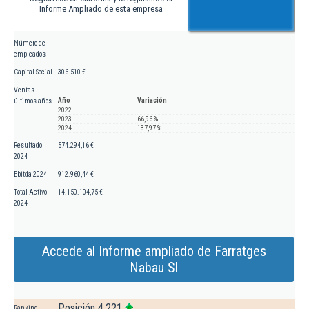
Informe Ampliado de esta empresa
Número de
empleados
Capital Social
306.510 €
Ventas
Año
Variación
últimos años
2022
2023
66,96 %
2024
137,97 %
Resultado
574.294,16 €
2024
Ebitda 2024
912.960,44 €
Total Activo
14.150.104,75 €
2024
Accede al Informe ampliado de Farratges
Nabau Sl
Posición 4.221
Ranking