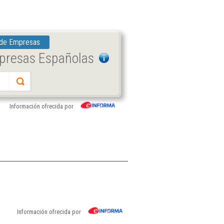
 de Empresas
mpresas Españolas
Información ofrecida por
Información ofrecida por