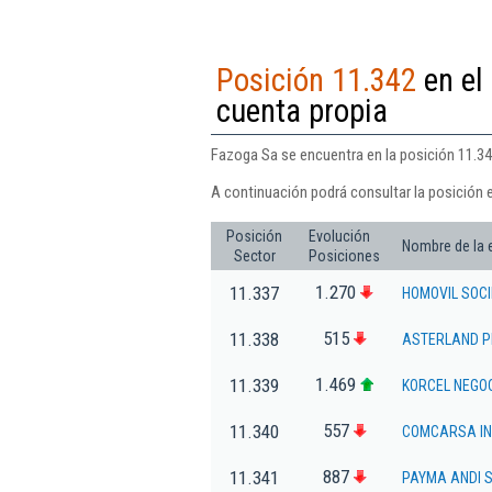
Posición 11.342
en el 
cuenta propia
Fazoga Sa se encuentra en la posición 11.342
A continuación podrá consultar la posición 
Posición
Evolución
Nombre de la
Sector
Posiciones
1.270
11.337
HOMOVIL SOC
515
11.338
ASTERLAND P
1.469
11.339
KORCEL NEGOC
557
11.340
COMCARSA IN
887
11.341
PAYMA ANDI S