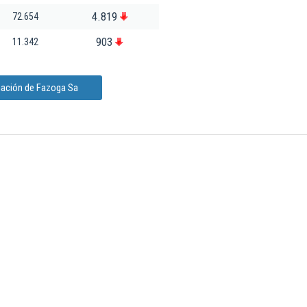
4.819
72.654
903
11.342
mación de Fazoga Sa