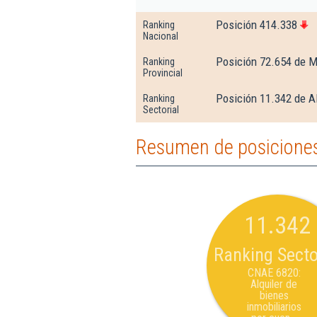
Posición 414.338
Ranking
Nacional
Posición 72.654 de M
Ranking
Provincial
Posición 11.342 de Al
Ranking
Sectorial
Resumen de posicione
11.342
Ranking Secto
CNAE 6820:
Alquiler de
bienes
inmobiliarios